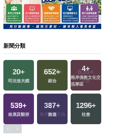
新聞分類
4
+
20
+
652
+
63
+
兩岸佛教文化交
司法放大鏡
綜合
影視
流專區
539
+
387
+
1296
+
1543
+
健康及醫療
旅遊
社會
生活