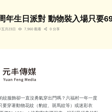
周年生日派對 動物裝入場只要69
4年五月23日
7,960 觀看
0 分享
豹紋服飾卻一直沒勇氣穿出門嗎？六福村一年一度
，只要穿著動物花紋（豹紋、斑馬紋等）或迷彩衣