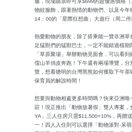
服，現場購票即可享$699的超優惠價格（
物紋服飾，跟著熱情的動物們、以及今年
14：00的「星際狂想曲」大遊行（周二
熱愛動物的朋友，除了搭乘能一覽非洲草
足猛獸們的猛獸巴士，一定不能錯過檔期限
「草原聚場」舉辦動物見面會，可以看到
儒山羊俏皮奔跑！下午還有兩場導覽，分別是
2
+
8
+
32
+
471
+
65
+
覽，想看聰明的台灣黑熊如何獲取下午茶
福建林公信俗文
食
2024立委選戰
財經及消費
兩岸
保育員的解說時間！
化專區
想要與動物相處更多時間嗎？快來亞洲唯
2
+
9
+
240
+
莊！現正推出「動物放暑假」雙人專案，免收
壇專區
綜藝
藝文
YA」三人住房只需$11,500+10%，
一！四人入住則可以選擇「動物派對-呆萌群