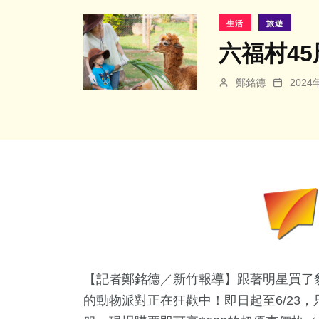
生活
旅遊
六福村45
鄭銘德
202
【記者鄭銘德／新竹報導】跟著明星買了
的動物派對正在狂歡中！即日起至6/23