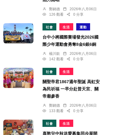
鄭銘德
2026年八月06日
126 觀看
0 分享
社會
生活
運動
台中小將國際賽場發光2026國
際少年運動會勇奪8金6銀6銅
楊川欽
2026年八月06日
142 觀看
0 分享
社會
生活
關聖帝君1867週年聖誕 高虹安
為民祈福 一早分赴普天宮、關
帝廟參香
鄭銘德
2026年八月06日
133 觀看
0 分享
社會
生活
喜憨兒中秋送愛募集同步展開