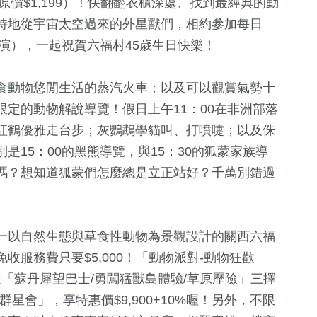
原價$1,199）！快翻翻衣櫃深處、找到最經典的動
特地從宇宙太空過來的外星獸們，相約參加每日
停演），一起祝賀六福村45歲生日快樂！
食動物悠閒生活的蒸汽火車；以及可以觀賞氣勢十
定的動物解說導覽！假日上午11：00在非洲部落
紅鶴優雅走台步；灰鸚鵡學貓叫、打噴嚏；以及侏
15：00的黑熊導覽，與15：30的狐蒙家族導
1
+
1037
+
636
+
嗎？想知道狐蒙們怎麼總是立正站好？千萬別錯過
2023金鐘獎
政治
文教
一以自然生態與草食性動物為景觀設計的關西六福
158
+
1
+
327
+
服務費只要$5,000！「動物派對-動物狂歡
運動
兩岸藝苑天地
熱門
再贈送「蘇丹犀望巴士/勇闖猛獸島體驗/草原歷險」三擇
星會」，享特惠價$9,900+10%喔！另外，不限