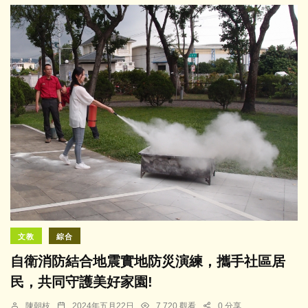
文教
綜合
自衛消防結合地震實地防災演練，攜手社區居
民，共同守護美好家園!
陳朝枝
2024年五月22日
7,720 觀看
0 分享