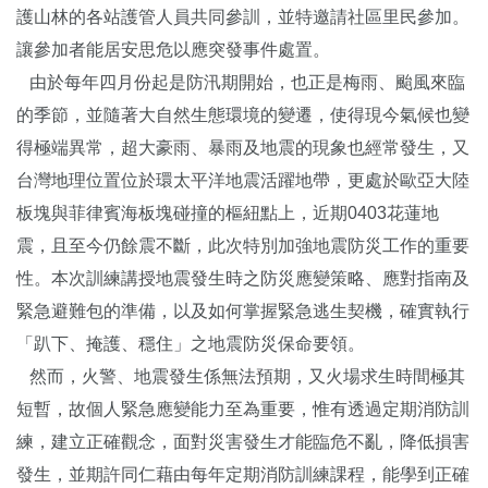
護山林的各站護管人員共同參訓，並特邀請社區里民參加。
讓參加者能居安思危以應突發事件處置。
由於每年四月份起是防汛期開始，也正是梅雨、颱風來臨
的季節，並隨著大自然生態環境的變遷，使得現今氣候也變
得極端異常，超大豪雨、暴雨及地震的現象也經常發生，又
台灣地理位置位於環太平洋地震活躍地帶，更處於歐亞大陸
板塊與菲律賓海板塊碰撞的樞紐點上，近期0403花蓮地
震，且至今仍餘震不斷，此次特別加強地震防災工作的重要
性。本次訓練講授地震發生時之防災應變策略、應對指南及
緊急避難包的準備，以及如何掌握緊急逃生契機，確實執行
「趴下、掩護、穩住」之地震防災保命要領。
然而，火警、地震發生係無法預期，又火場求生時間極其
短暫，故個人緊急應變能力至為重要，惟有透過定期消防訓
練，建立正確觀念，面對災害發生才能臨危不亂，降低損害
發生，並期許同仁藉由每年定期消防訓練課程，能學到正確