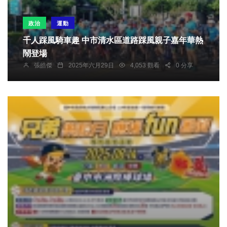
政治
運動
千人踩風騎車趣 中市清水區道路踩風親子嘉年華熱
鬧登場
張皓傑
2025年六月29日
4,053 觀看
0 分享