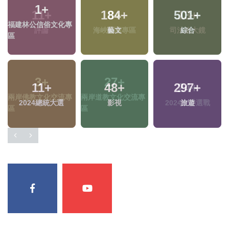
11
+
8
+
13
+
評論
海峽論壇專區
司法放大鏡
3
+
27
+
24
+
兩岸佛教文化交流專
兩岸道教文化交流專
2024立委選戰
區
區