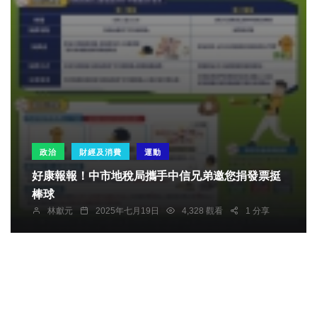
政治
財經及消費
運動
好康報報！中市地稅局攜手中信兄弟邀您捐發票挺
棒球
林獻元
2025年七月19日
4,328 觀看
1 分享