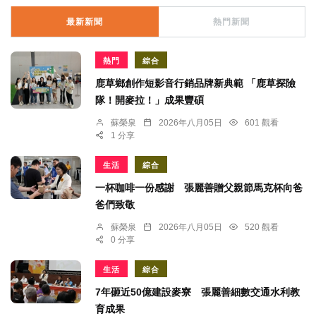
最新新聞
熱門新聞
熱門
綜合
鹿草鄉創作短影音行銷品牌新典範 「鹿草探險
隊！開麥拉！」成果豐碩
蘇榮泉
2026年八月05日
601 觀看
1 分享
生活
綜合
一杯咖啡一份感謝 張麗善贈父親節馬克杯向爸
爸們致敬
蘇榮泉
2026年八月05日
520 觀看
0 分享
生活
綜合
7年砸近50億建設麥寮 張麗善細數交通水利教
育成果