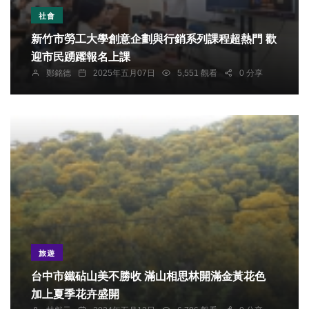
社會
新竹市勞工大學創意企劃與行銷系列課程超熱門 歡
迎市民踴躍報名上課
鄭銘德
2025年五月07日
5,551 觀看
0 分享
旅遊
台中市鐵砧山美不勝收 滿山相思林開滿金黃花色
加上夏季花卉盛開