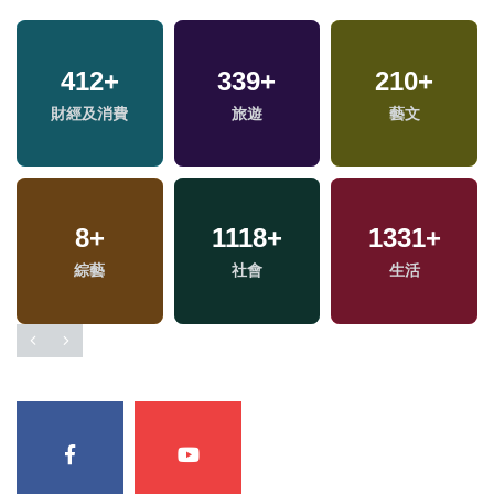
412
+
339
+
210
+
財經及消費
旅遊
藝文
8
+
1118
+
1331
+
綜藝
社會
生活