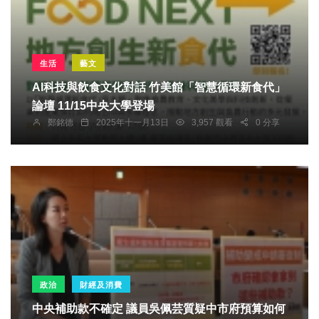
生活
藝文
AI科技與飲食文化對話 竹美館「智慧循環新食代」
論壇 11/15中央大學登場
鄭銘德
2025年十一月13日
3,957 觀看
0 分享
政治
財經及消費
中央補助款不確定 議員吳佩芸質疑中市府預算如何