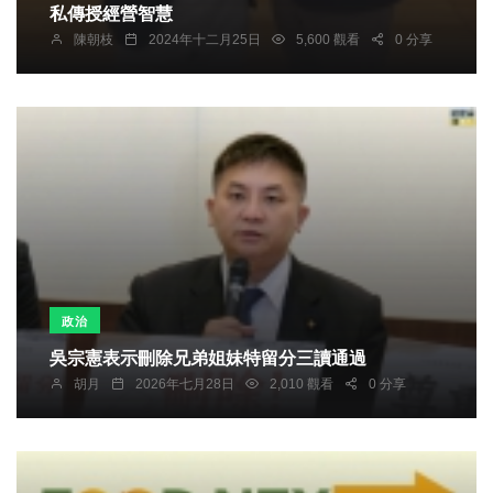
私傳授經營智慧
陳朝枝
2024年十二月25日
5,600 觀看
0 分享
政治
吳宗憲表示刪除兄弟姐妹特留分三讀通過
胡月
2026年七月28日
2,010 觀看
0 分享