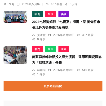
胡月
2026年八月09日
167 觀看
0 分享
社會
生活
美食
2026七股海鮮節「七寶宴」澎湃上菜 黃偉哲市
長現身力挺臺南頂級海味
黃永豐
2026年八月09日
337 觀看
0 分享
熱門
政治
生活
苗栗縣後輔幹部投入漢光演習 運用民間資源協
力「戰略溝通」任務
林獻元
2026年八月09日
516 觀看
1 分享
更多最新新聞