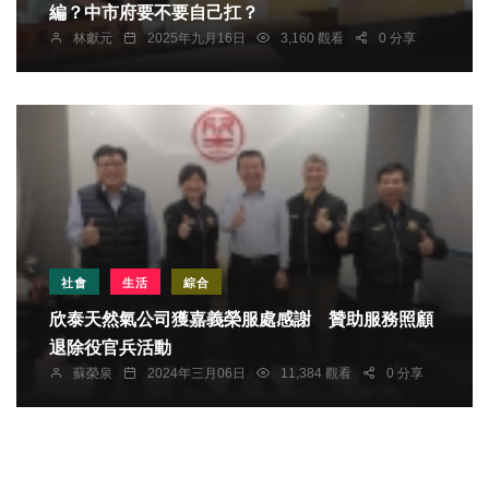
編？中市府要不要自己扛？
林獻元
2025年九月16日
3,160 觀看
0 分享
社會
生活
綜合
欣泰天然氣公司獲嘉義榮服處感謝 贊助服務照顧
退除役官兵活動
蘇榮泉
2024年三月06日
11,384 觀看
0 分享