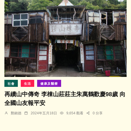
社會
生活
健康及醫療
再續山中傳奇 李棟山莊莊主朱萬鶴歡慶98歲 向
全國山友報平安
鄭銘德
2024年五月18日
9,654 觀看
0 分享