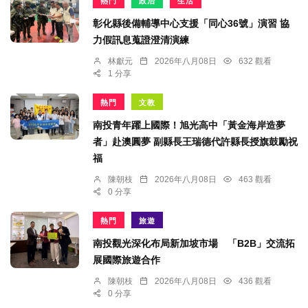
熱門
政治
生活
彰化縣後備輔導中心支援「同心36號」演習 協
力假訊息蒐證澄清演練
林獻元
2026年八月08日
632 觀看
1 分享
熱門
文教
南投青年躍上國際！旭光高中「黃金海岸造夢
者」赴澳圓夢 副縣長王瑞德代許縣長授旗鼓勵祝
福
陳朝枝
2026年八月08日
463 觀看
0 分享
熱門
旅遊
南投觀光深化布局新加坡市場 「B2B」交流拓
展國際旅遊合作
陳朝枝
2026年八月08日
436 觀看
0 分享