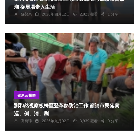
潮 從展場走入生活
蘇榮泉
2026年四月12日
2,823 觀看
1 分享
健康及醫療
劉和然視察板橋區登革熱防治工作 籲請市民落實
巡、倒、清、刷
高喬瑋
2025年九月02日
3,939 觀看
0 分享