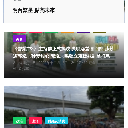
明台繁星 點亮未來
熱門
生活
影視
綜藝
旅遊
綜合
美食
《營業中3》主持群正式揭曉 吳映潔驚喜回歸 莎莎
遇郭泓志秒變甜心 郭泓志噹張立東撩妹亂槍打鳥
楊珊雯
2023年十二月12日
17,439 觀看
0 分享
政治
生活
財經及消費