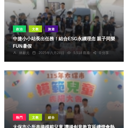
政治
文教
旅遊
中捷小小站長出任務！結合ESG永續理念 親子同樂
FUN暑假
林獻元
2025年六月28日
5,518 觀看
0 分享
熱門
文教
綜合
太保市公所表揚模範兒童 讚揚創意教育延續燈會熱