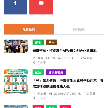
最新新聞
熱門新聞
影視
兩岸
光影交融 · 打造漢台AI視聽文創合作新陣地
康嵐
2026年八月08日
474 觀看
1 分享
政治
健康及醫療
「爸」氣迎健康！中市衛生局邀爸爸動起來 養
成規律運動迎接健康人生
林獻元
2026年八月08日
473 觀看
0 分享