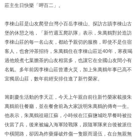
莊主生日快樂「呷百二」。
李棟山莊是山友爬登台灣小百岳李棟山、探訪古蹟李棟山古
堡的休憩之地，「新竹週五爬趴隊」表示，朱萬鶴對於造訪
李棟山莊的每一名山友，都給予親切的服務，即使不是住宿
客人，也會沖茶招待，朱萬鶴住在李棟山莊近40年，寒夜喝
過他燒煮七葉膽茶的山友相當多，也讓它在全國山友間小有
名氣。多年前因李棟山莊曾遭火災，加上朱萬鶴年事已高不
宜獨居山莊，數年前經安排住進了新竹榮家。
籌劃慶生活動的李天正，今天上午親自前往新竹榮家載接朱
萬鶴前往餐廳，並在餐會前為大家說明朱萬鶴的傳奇一生。
他表示，朱萬鶴祖籍江蘇，小時候在江蘇鹽城吃早餐時被拉
伕當了兵，後來被編入海軍陸戰隊，跟隨軍隊來台後被派往
中橫開路，卻因為炸藥爆破炸傷一隻眼而退伍，在台無親無