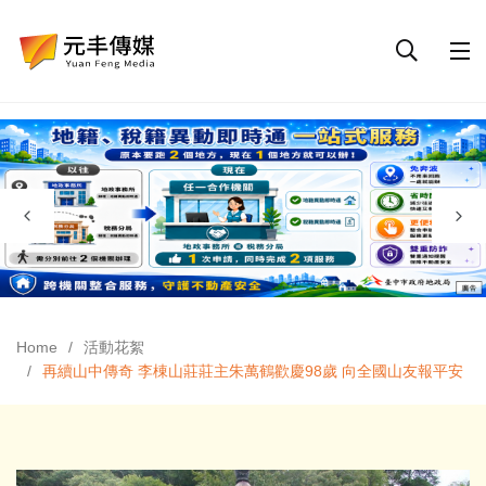
Home
活動花絮
再續山中傳奇 李棟山莊莊主朱萬鶴歡慶98歲 向全國山友報平安