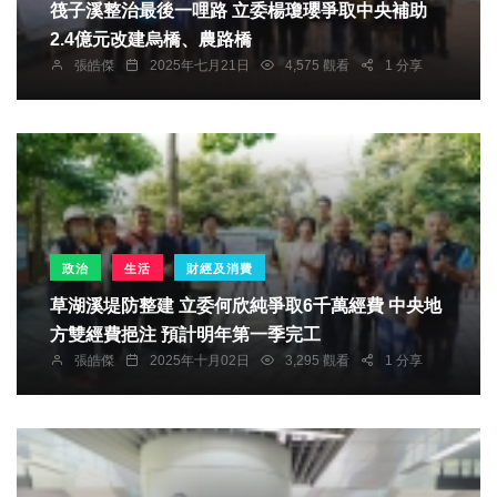
筏子溪整治最後一哩路 立委楊瓊瓔爭取中央補助
2.4億元改建烏橋、農路橋
張皓傑
2025年七月21日
4,575 觀看
1 分享
政治
生活
財經及消費
草湖溪堤防整建 立委何欣純爭取6千萬經費 中央地
方雙經費挹注 預計明年第一季完工
張皓傑
2025年十月02日
3,295 觀看
1 分享