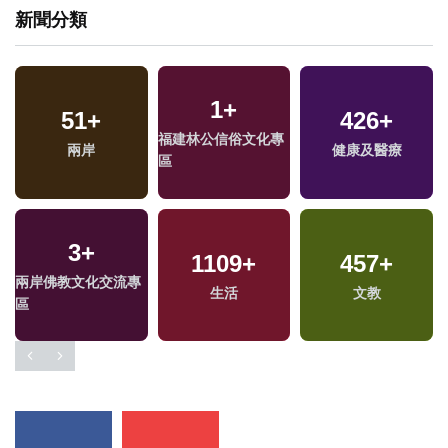
新聞分類
1
+
51
+
426
+
福建林公信俗文化專
兩岸
健康及醫療
區
3
+
1109
+
457
+
兩岸佛教文化交流專
生活
文教
區