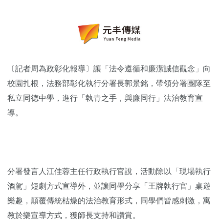
〔記者周為政彰化報導〕讓「法令遵循和廉潔誠信觀念」向
校園扎根，法務部彰化執行分署長郭景銘，帶領分署團隊至
私立同德中學，進行「執青之手，與廉同行」法治教育宣
導。
分署發言人江佳蓉主任行政執行官說，活動除以「現場執行
酒駕」短劇方式宣導外，並讓同學分享「王牌執行官」桌遊
樂趣，顛覆傳統枯燥的法治教育形式，同學們皆感刺激，寓
教於樂宣導方式，獲師長支持和讚賞。