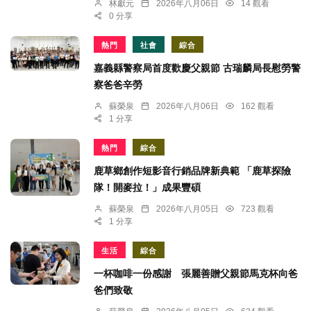
林獻元
2026年八月06日
14 觀看
0 分享
熱門
社會
綜合
嘉義縣警察局首度歡慶父親節 古瑞麟局長慰勞警
察爸爸辛勞
蘇榮泉
2026年八月06日
162 觀看
1 分享
熱門
綜合
鹿草鄉創作短影音行銷品牌新典範 「鹿草探險
隊！開麥拉！」成果豐碩
蘇榮泉
2026年八月05日
723 觀看
1 分享
生活
綜合
一杯咖啡一份感謝 張麗善贈父親節馬克杯向爸
爸們致敬