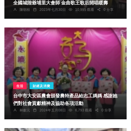
全國城隍爺埔里大會師 金曲歌王歌后開唱暖壽
陳朝枝
2023年七月30日
10,995 觀看
0 分享
生活
財經及消費
台中市大安區農會頒發農特產品給志工媽媽 感謝她
們對社會貢獻精神及協助各項活動
林獻元
2024年五月08日
6,793 觀看
0 分享