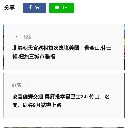
分享
0+
1+
較新
北港朝天宮媽祖首次遶境美國 舊金山.休士
頓.紐約三城市賜福
較舊
改善偏鄉交通 縣府推幸福巴士2.0 竹山、名
間、鹿谷9月試辦上路