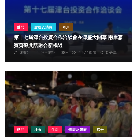
熱門
財經及消費
兩岸
第十七屆津台投資合作洽談會在津盛大開幕 兩岸嘉
賓齊聚共話融合新機遇
林獻元
2026年七月08日
1,977 觀看
0 分享
熱門
社會
生活
健康及醫療
綜合