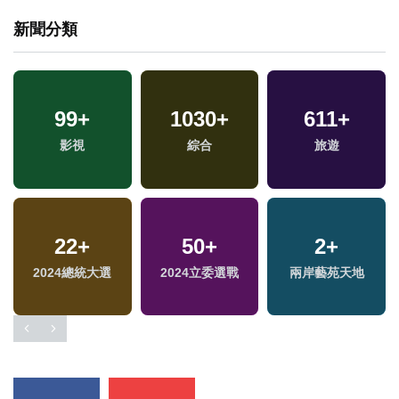
新聞分類
99
+
1030
+
611
+
兩
影視
綜合
旅遊
區
22
+
50
+
2
+
2024總統大選
2024立委選戰
兩岸藝苑天地