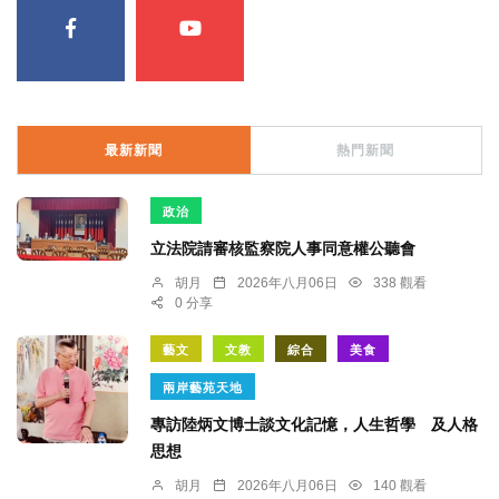
最新新聞
熱門新聞
政治
立法院請審核監察院人事同意權公聽會
胡月
2026年八月06日
338 觀看
0 分享
藝文
文教
綜合
美食
兩岸藝苑天地
專訪陸炳文博士談文化記憶，人生哲學 及人格
思想
胡月
2026年八月06日
140 觀看