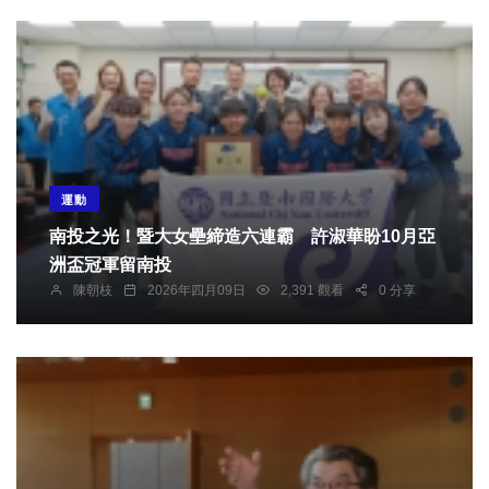
運動
南投之光！暨大女壘締造六連霸 許淑華盼10月亞
洲盃冠軍留南投
陳朝枝
2026年四月09日
2,391 觀看
0 分享