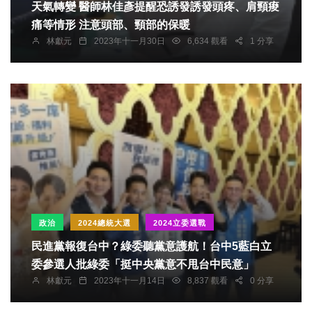
天氣轉變 醫師林佳彥提醒恐誘發誘發頭疼、肩頸痠
痛等情形 注意頭部、頸部的保暖
林獻元
2023年十一月30日
6,634 觀看
1 分享
政治
2024總統大選
2024立委選戰
民進黨報復台中？綠委聽黨意護航！台中5藍白立
委參選人批綠委「挺中央黨意不甩台中民意」
林獻元
2023年十一月14日
8,837 觀看
0 分享