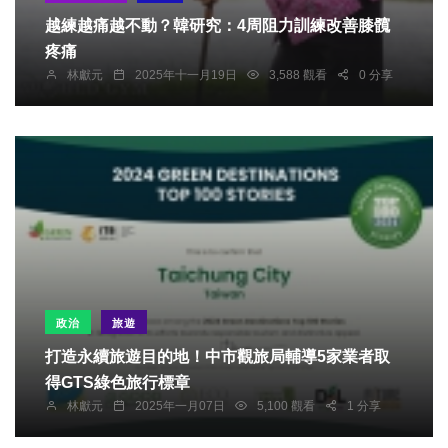
越練越痛越不動？韓研究：4周阻力訓練改善膝髖
疼痛
林獻元
2025年十一月19日
3,588 觀看
0 分享
政治
旅遊
打造永續旅遊目的地！中市觀旅局輔導5家業者取
得GTS綠色旅行標章
林獻元
2025年一月07日
5,100 觀看
1 分享