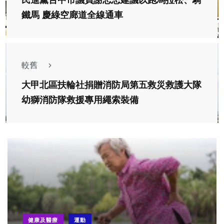
民進黨台中市議員謝志忠建議以跑馬拉松、騎
鐵馬 慶綠空廊道全線通車
較舊
大甲北區扶輪社捐贈消防局第五救災救護大隊
幼獅消防隊救援專用繩索裝備
健康及醫療
運動