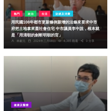
熱門
政治
生活
財經及消費
用民國108年都市更新條例新增的法條來要求中市
府把土地拿來蓋社會住宅 中市議員李中說，根本就
是「用清朝的劍斬明朝的官」
林獻元
2024年三月08日
8,385 觀看
0 分享
健康及醫療