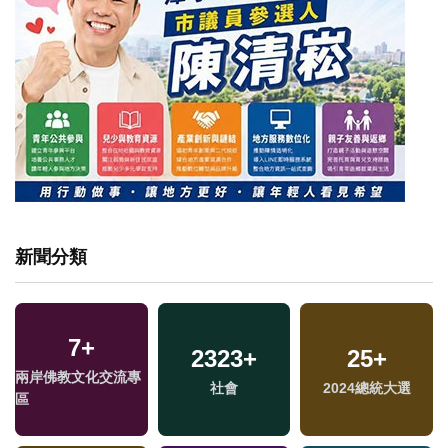
新聞分類
7
+
2323
+
25
+
兩岸佛教文化交流專
社會
2024總統大選
區