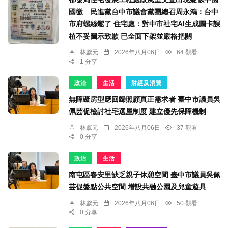
國徽 民進黨台中市議會黨團總召周永鴻：台中
市府螺絲鬆了 住宅處：對中市社宅AI生成圖卡誤
植不妥圖示致歉 已全面下架並嚴格把關
林獻元
2026年八月06日
64 觀看
1 分享
政治
生活
財經及消費
無障礙房型應回歸照顧真正需求者 臺中市議員吳
佩芸促檢討社宅選屋制度 建立優先保障機制
林獻元
2026年八月06日
37 觀看
0 分享
政治
生活
南屯區春安里缺乏親子休憩空間 臺中市議員吳佩
芸促盤點公共空間 增設共融公園及兒童遊具
林獻元
2026年八月06日
50 觀看
0 分享