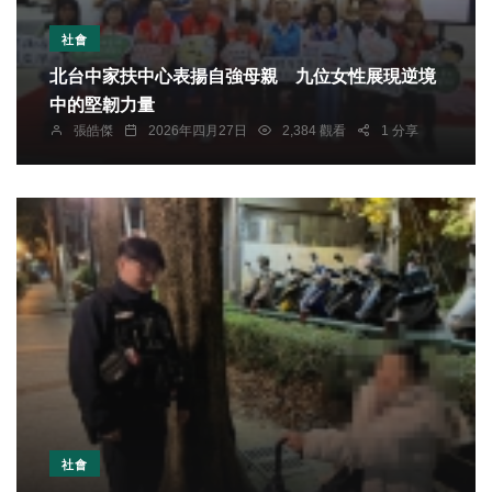
社會
北台中家扶中心表揚自強母親 九位女性展現逆境
中的堅韌力量
張皓傑
2026年四月27日
2,384 觀看
1 分享
社會