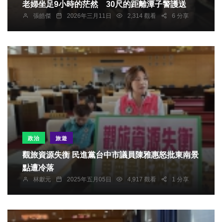
老婦坐足9小時的茫然 30尺的距離潭子警護送
張皓傑
2026年三月11日
2,314 觀看
6 分享
政治
旅遊
觀旅資源失衡 民進黨台中市議員陳雅惠怒批東南景
點遭冷落
林獻元
2025年五月05日
4,917 觀看
1 分享