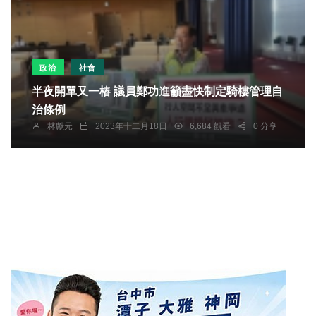
政治
社會
半夜開單又一樁 議員鄭功進籲盡快制定騎樓管理自
治條例
林獻元
2023年十二月18日
6,684 觀看
0 分享