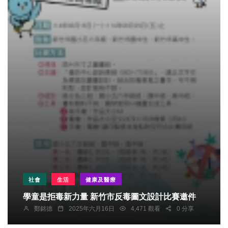
社會
生活
健康及醫療
學童是拒毒新力量 新竹市反毒圖文設計比賽邀件
鄭銘德
2025年六月16日
4,471 觀看
0 分享