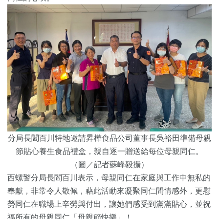
分局長閻百川特地邀請昇樺食品公司董事長吳裕田準備母親
節貼心養生食品禮盒，親自逐一贈送給每位母親同仁。
（圖／記者蘇峰毅攝）
西螺警分局長閻百川表示，母親同仁在家庭與工作中無私的
奉獻，非常令人敬佩，藉此活動來凝聚同仁間情感外，更慰
勞同仁在職場上辛勞與付出，讓她們感受到滿滿貼心，並祝
福所有的母親同仁「母親節快樂」！