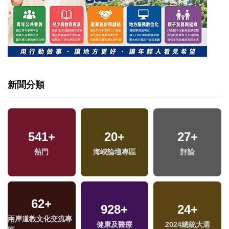
新聞分類
541
+
20
+
27
+
熱門
海峽論壇專區
評論
62
+
928
+
24
+
兩岸道教文化交流專
健康及醫療
2024總統大選