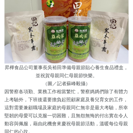
昇樺食品公司董事長吳裕田準備母親節貼心養生食品禮盒，
並祝賀母親同仁母親節快樂。
（圖／記者蘇峰毅攝）
因警察各項勤、業務工作相當繁忙，警察媽媽們除了有體力
上考驗外，下班後還要擔負起照顧家庭及養兒育女的工作，
這對需要兼顧職場及家庭的母親同仁無非是最大考驗，所幸
堅韌的母愛可以克服一切困難，且無怨無悔的付出實在令人
動容與佩服，藉由此機會來慶祝母親節活動，溫暖每位母親
同仁的心坎。