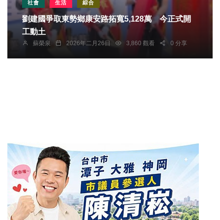
社會
生活
綜合
劉建國爭取東勢鄉康安路拓寬5,128萬 今正式開
工動土
蘇榮泉
2026年二月26日
3,860 觀看
0 分享