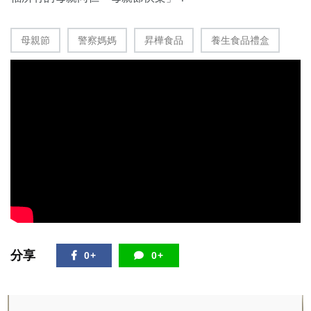
母親節
警察媽媽
昇樺食品
養生食品禮盒
分享
0+
0+