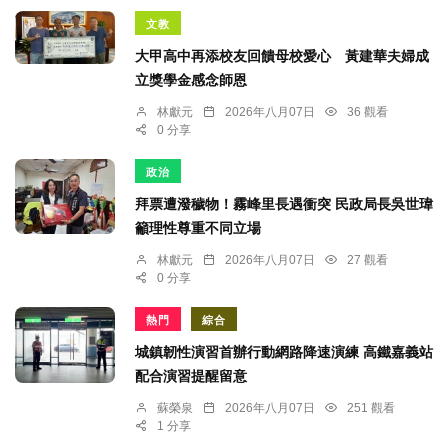
文教
大甲高中再添校友回饋母校愛心 黃建華夫婦成
立獎學金感念師恩
林獻元
2026年八月07日
36 觀看
0 分享
政治
拜票遭潑穢物！霧峰里長遇衝突 民政局長吳世瑋
籲理性尊重不同立場
林獻元
2026年八月07日
27 觀看
0 分享
熱門
綜合
城鎮韌性演習首辦行動網路降速演練 高鐵嘉義站
配合演習提醒留意
蘇榮泉
2026年八月07日
251 觀看
1 分享