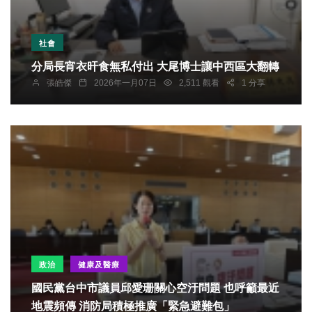
社會
分局長宵衣旰食無私付出 大尾博士讓中西區大翻轉
張皓傑
2026年一月07日
2,511 觀看
1 分享
政治
健康及醫療
國民黨台中市議員邱愛珊關心空汙問題 也呼籲最近
地震頻傳 消防局積極推廣「緊急避難包」