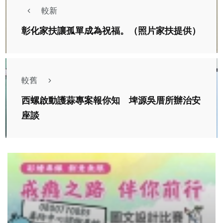
較新
彰化家扶讓孤單成為祝福。（照片家扶提供）
較舊
西螺啟動護蒜專案報你知 埤源吳厝所辦治安
座談