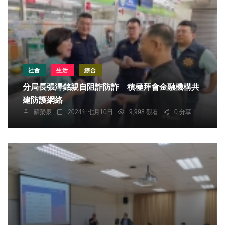
社會
生活
綜合
分局長張澤銘親自阻詐防詐 積極拜會金融機構共
建防護網絡
蘇榮泉
2024年七月10日
9,998 觀看
0 分享