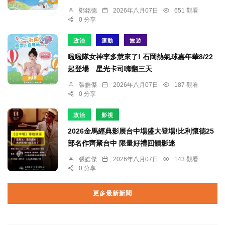
鄭銘德
2026年八月07日
651 觀看
0 分享
政治
運動
旅遊
啦啦隊女神李多慧來了! 石岡熱氣球嘉年華8/22
起登場 星光卡司嗨翻三天
張皓傑
2026年八月07日
187 觀看
0 分享
政治
影視
2026金馬經典影展台中場盛大登場!比利懷德25
部名作齊聚台中 限量好禮回饋影迷
張皓傑
2026年八月07日
143 觀看
0 分享
更多最新新聞