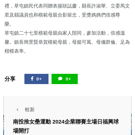
禮，草屯鎮民代表同贈表揚狀誌慶，縣長許淑華、立委馬文
君及縣議員也和模範母親合影留念，受獎媽媽們倍感尊
榮。
草屯鎮二十七里模範母親由家人陪同，參加活動，倍感溫
馨。鎮長簡景賢恭賀模範母親，母懿可風、母儀群倫、足為
楷模表率。
分享
0+
0+
較新
南投推女壘運動 2024企業聯賽主場日福興球
場開打