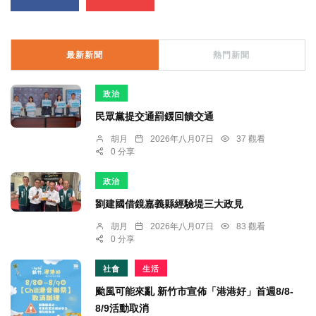
最新新聞
熱門新聞
政治
民眾黨提交通罰鍰回饋交通
胡月
2026年八月07日
37 觀看
0 分享
政治
劉建國借鏡嘉義縣經驗堤三大政見
胡月
2026年八月07日
83 觀看
0 分享
社會
生活
颱風可能來亂 新竹市宣佈「港港好」首週8/8-
8/9活動取消