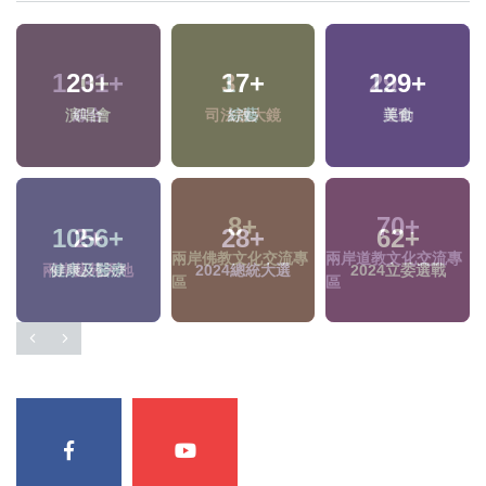
1231
+
37
+
299
+
綜合
司法放大鏡
運動
8
+
70
+
2
+
兩岸佛教文化交流專
兩岸道教文化交流專
兩岸藝苑天地
區
區