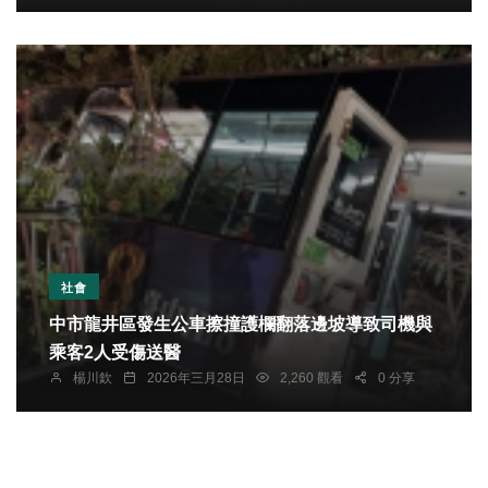
社會
中市龍井區發生公車擦撞護欄翻落邊坡導致司機與
乘客2人受傷送醫
楊川欽
2026年三月28日
2,260 觀看
0 分享