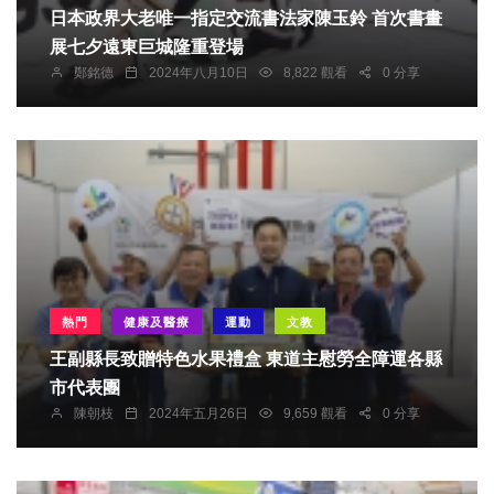
日本政界大老唯一指定交流書法家陳玉鈴 首次書畫
展七夕遠東巨城隆重登場
鄭銘德
2024年八月10日
8,822 觀看
0 分享
熱門
健康及醫療
運動
文教
王副縣長致贈特色水果禮盒 東道主慰勞全障運各縣
市代表團
陳朝枝
2024年五月26日
9,659 觀看
0 分享