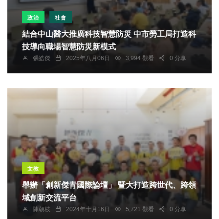
政治
社會
結合中山醫大推廣科技智慧防災 中市勞工局打造科
技導向職場智慧防災新模式
張皓傑
2025年八月06日
3,994 觀看
0 分享
文教
舉辦「創新傑青國際論壇」 暨大打造跨世代、跨領
域創新交流平台
陳朝枝
2024年十月16日
5,721 觀看
0 分享