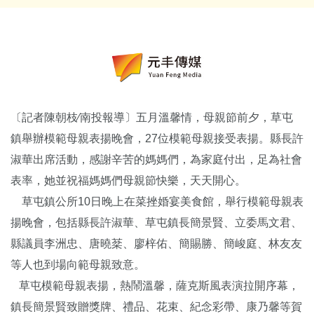
〔記者陳朝枝∕南投報導〕五月溫馨情，母親節前夕，草屯
鎮舉辦模範母親表揚晚會，27位模範母親接受表揚。縣長許
淑華出席活動，感謝辛苦的媽媽們，為家庭付出，足為社會
表率，她並祝福媽媽們母親節快樂，天天開心。
草屯鎮公所10日晚上在菜挫婚宴美食館，舉行模範母親表
揚晚會，包括縣長許淑華、草屯鎮長簡景賢、立委馬文君、
縣議員李洲忠、唐曉棻、廖梓佑、簡賜勝、簡峻庭、林友友
等人也到場向範母親致意。
草屯模範母親表揚，熱鬧溫馨，薩克斯風表演拉開序幕，
鎮長簡景賢致贈獎牌、禮品、花束、紀念彩帶、康乃馨等賀