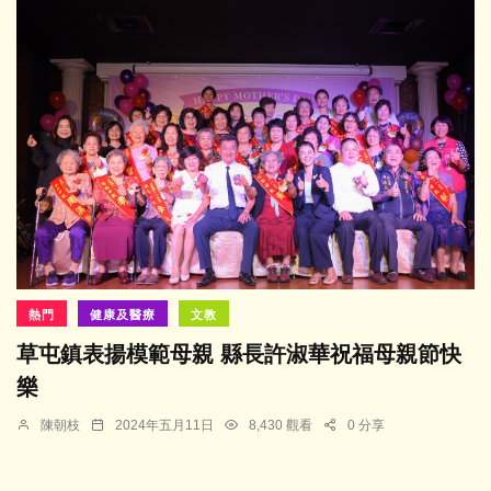
熱門
健康及醫療
文教
草屯鎮表揚模範母親 縣長許淑華祝福母親節快
樂
陳朝枝
2024年五月11日
8,430 觀看
0 分享