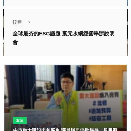
較舊
全球最夯的ESG議題 寰元永續經營舉辦說明
會
政治
中市重大建設出包嚴重 議員楊典忠批局長、規畫廠