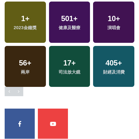
1
+
501
+
10
+
2023金鐘獎
健康及醫療
演唱會
56
+
17
+
405
+
兩岸
司法放大鏡
財經及消費