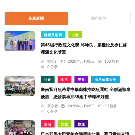
最新新聞
熱門新聞
財經及消費
文教
第45屆行政院文化獎 邱坤良、廖慶松及徐仁修
獲頒文化獎章
劉奕廷
2026年八月06日
103 觀看
0 分享
社會
生活
美食
兩岸藝苑天地
臺南虱目魚跨界中華職棒推吃魚運動 全聯滿額享
優惠 憑發票再抽35組中華職棒好禮
黃永豐
2026年八月06日
99 觀看
0 分享
生活
文教
旅遊
日本群馬太田青年會議所訪北港 臺日青年交流