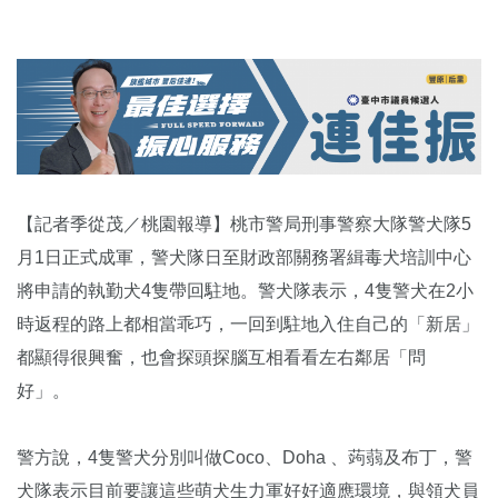
【記者季從茂／桃園報導】桃市警局刑事警察大隊警犬隊5
月1日正式成軍，警犬隊日至財政部關務署緝毒犬培訓中心
將申請的執勤犬4隻帶回駐地。警犬隊表示，4隻警犬在2小
時返程的路上都相當乖巧，一回到駐地入住自己的「新居」
都顯得很興奮，也會探頭探腦互相看看左右鄰居「問
好」。
警方說，4隻警犬分別叫做Coco、Doha 、蒟蒻及布丁，警
犬隊表示目前要讓這些萌犬生力軍好好適應環境，與領犬員