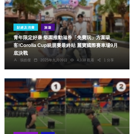
財經及消費
旅遊
青年限定好康 樂園推動滋券「免費玩」方案吸
客!Corolla Cup統規賽最終站 麗寶國際賽車場9月
底決戰
張皓傑
2025年九月09日
4,038 觀看
1 分享