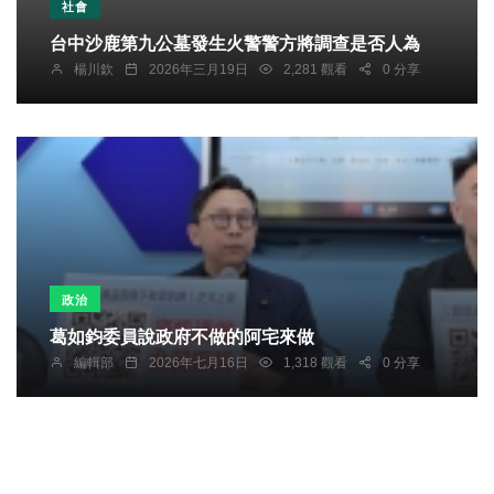
社會
台中沙鹿第九公墓發生火警警方將調查是否人為
楊川欽
2026年三月19日
2,281 觀看
0 分享
政治
葛如鈞委員說政府不做的阿宅來做
編輯部
2026年七月16日
1,318 觀看
0 分享