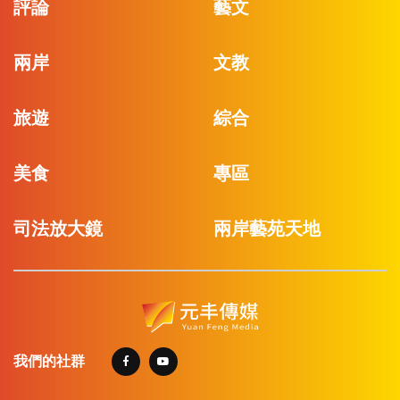
評論
藝文
兩岸
文教
旅遊
綜合
美食
專區
司法放大鏡
兩岸藝苑天地
我們的社群