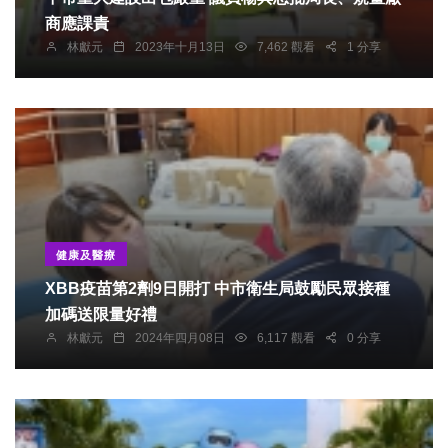
商應課責
林獻元
2023年十月13日
7,462 觀看
1 分享
健康及醫療
XBB疫苗第2劑9日開打 中市衛生局鼓勵民眾接種
加碼送限量好禮
林獻元
2024年四月08日
6,117 觀看
0 分享