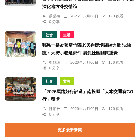
深化地方外交情誼
蘇榮泉
2026年八月06日
170 觀看
0 分享
社會
生活
郵務士是改善新竹獨老居住環境關鍵力量 沈佛
龍：大街小巷遞郵件 肩負社區關懷重責
鄭銘德
2026年八月06日
176 觀看
0 分享
社會
文教
「2026馬路好行評選」南投縣「人本交通有GO
行」獲獎
陳朝枝
2026年八月06日
176 觀看
0 分享
更多最新新聞