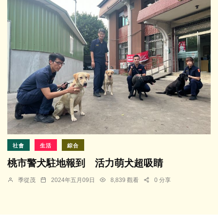
社會
生活
綜合
桃市警犬駐地報到 活力萌犬超吸睛
季從茂
2024年五月09日
8,839 觀看
0 分享