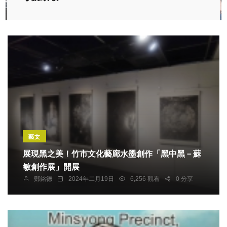
藝文
展現黑之美！竹市文化藝廊水墨創作「黑中黑－蘇
敏創作展」開展
鄭銘德
2024年二月19日
6,256 觀看
0 分享