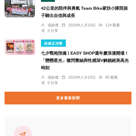
42公里的陪伴與勇氣 Team Bike家扶小隊陪孩
子騎出自信與成長
張皓傑
2026年八月10日
124 觀看
0 分享
財經及消費
七夕戰袍預備ￜEASY SHOP週年慶浪漫開場！
「戀戀星光」微閃蕾絲與性感深V解鎖絕美高光
時刻
張皓傑
2026年八月10日
95 觀看
0 分享
更多最新新聞