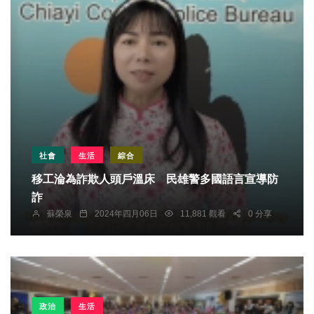
社會
生活
綜合
移工淪為詐欺人頭戶溫床 民雄警多國語言宣導防
詐
蘇榮泉
2024年四月06日
11,881 觀看
0 分享
政治
生活