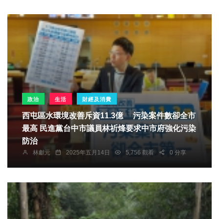
政治
生活
財經及消費
西屯區水環境改善斥資11.3億 污染案件數卻全市
最高 民進黨台中市議員林祈烽要求中市府強化污染
防治
林獻元
2025年五月14日
5,756 觀看
0 分享