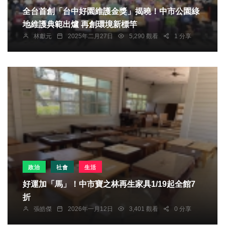
全台首創「台中好園維護金獎」揭曉！中市公園綠
地維護典範出爐 再創環境新標竿
林獻元
2025年二月27日
5,290 觀看
1 分享
政治
社會
生活
好運加「馬」！中市寶之林再生家具1/19起全館7
折
張皓傑
2026年一月12日
3,401 觀看
0 分享