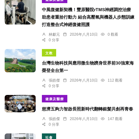
中風復健新契機！豐原醫院rTMS神經調控治療
助患者重拾行動力 結合高壓氧與機器人步態訓練
打造整合式神經復健照護
林獻元
2026年八月10日
0 觀看
0 分享
文教
台灣生物科技與應用微生物躋身世界前30強東海
榮登全台第一
張皓傑
2026年八月10日
112 觀看
0 分享
健康及醫療
慈濟五夠力智啟長照新時代翻轉銀髮共創再青春
張皓傑
2026年八月10日
147 觀看
0 分享
社會