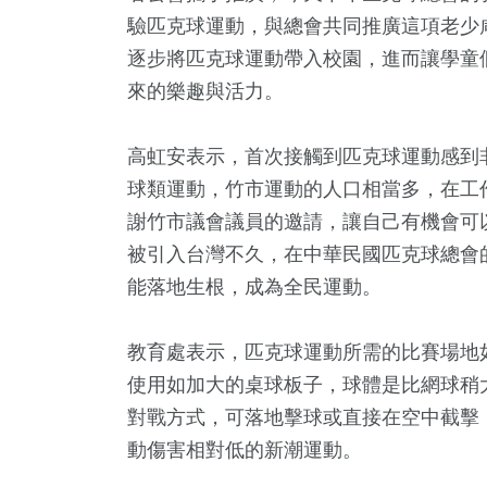
驗匹克球運動，與總會共同推廣這項老少
逐步將匹克球運動帶入校園，進而讓學童
來的樂趣與活力。
高虹安表示，首次接觸到匹克球運動感到
球類運動，竹市運動的人口相當多，在工
謝竹市議會議員的邀請，讓自己有機會可
1
+
8
+
32
+
161
+
33
+
被引入台灣不久，在中華民國匹克球總會
兩岸佛教文化交
文
兩岸
熱門
美食
能落地生根，成為全民運動。
流專區
教育處表示，匹克球運動所需的比賽場地
+
638
+
5
+
使用如加大的桌球板子，球體是比網球稍
總統大選
社會
演唱會
對戰方式，可落地擊球或直接在空中截擊
動傷害相對低的新潮運動。