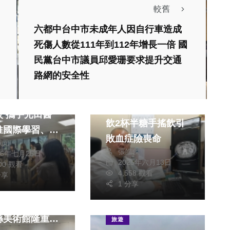
較舊
六都中台中市未成年人因自行車造成
死傷人數從111年到112年增長一倍 國
民黨台中市議員邱愛珊要求提升交通
路網的安全性
醫療
文教
健康及醫療
科大結盟美國護
23歲男不喝開水日
田醫
飲2杯半糖手搖飲引
推國際學習、建
敗血症險喪命
獻元
理人才新生態
張皓傑
26年七月25日
2025年六月13日
200 觀看
4,558 觀看
分享
1 分享
心靈的「時空記
生活
藝文
縣美術館隆重登
旅遊