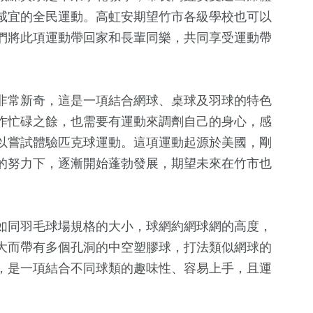
咸宜的全民運動。高虹安期望竹市各級學校也可以
們將此項運動帶回家和長輩同樂，共同享受運動帶
非常新奇，這是一項結合網球、桌球及羽球的特色
作忙碌之餘，也需要有運動來調劑自己的身心，感
以嘗試體驗匹克球運動。這項運動起源於美國，剛
321
+
27
+
274
+
的努力下，逐漸開始蓬勃發展，期望未來在竹市也
綜合
影視
文教
17
+
如同羽毛球場規格的大小，球網約網球網的高度，
0
+
6
+
大而帶有多個孔洞的中空塑膠球，打法類似網球的
兩岸道教文化交
2023金鐘獎
海峽論壇專
流專區
，是一項結合不同球類的趣味性、容易上手，且運