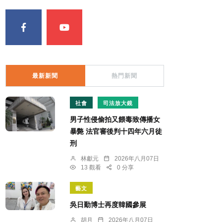
最新新聞
熱門新聞
社會
司法放大鏡
男子性侵偷拍又餵毒致傳播女
暴斃 法官審後判十四年六月徒
刑
林獻元
2026年八月07日
13 觀看
0 分享
藝文
吳日勤博士再度韓國參展
胡月
2026年八月07日