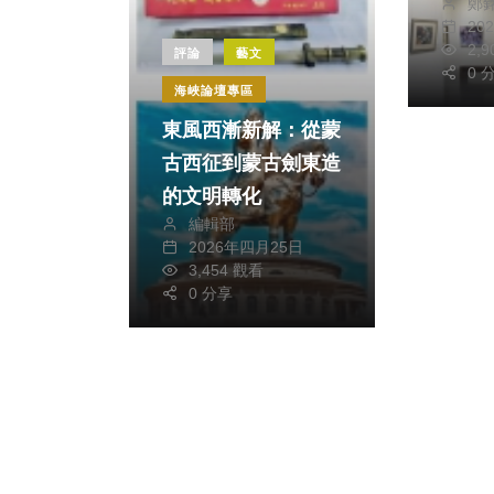
鄭
場
20
2,
評論
藝文
0 
海峽論壇專區
東風西漸新解：從蒙
古西征到蒙古劍東造
的文明轉化
編輯部
2026年四月25日
3,454 觀看
0 分享