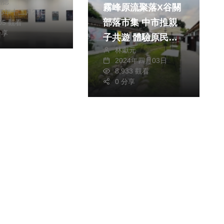
銘德
霧峰原流聚落X谷關
25年十二月27日
部落市集 中市推親
905 觀看
分享
子共遊 體驗原民文
林獻元
化魅力
2024年四月03日
8,933 觀看
0 分享