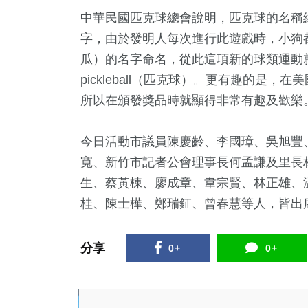
中華民國匹克球總會說明，匹克球的名稱
字，由於發明人每次進行此遊戲時，小狗都
瓜）的名字命名，從此這項新的球類運動
pickleball（匹克球）。更有趣的是
所以在頒發獎品時就顯得非常有趣及歡樂
今日活動市議員陳慶齡、李國璋、吳旭豐
寬、新竹市記者公會理事長何孟謙及里長
生、蔡黃棟、廖成章、韋宗賢、林正雄、
桂、陳士樺、鄭瑞鉦、曾春慧等人，皆出
分享
0+
0+