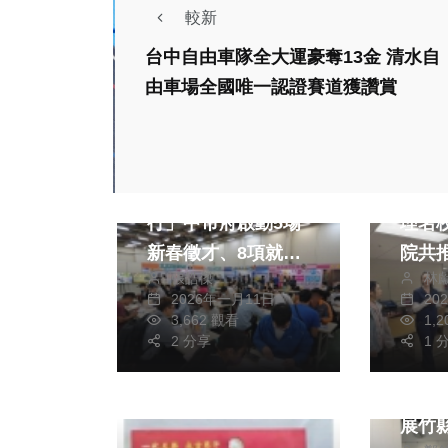
較新
台中自由車隊全大運豪奪13金 清水自
由車場全國唯一認證賽道獲讚賞
健康及
社會
生活
弘光
「七年同行、幸福前
理名校 攜手光
行」中市府啟動5場
院共
新春徵才、8項就業
林
張皓傑
構護
支持方案助市民迎薪
20
2026年一月11日
機
1,
3,662 觀看
藝文
1 
2 分享
探索
憶」 葉素蕊創作個
展竹