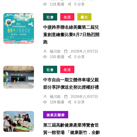
128 觀看
0 分享
社會
生活
藝文
中捷跨界聯名綠美圖第二屆兒
童創意繪畫比賽8月7日熱烈開
跑
楊川欽
2026年八月07日
150 觀看
0 分享
社會
生活
中市自由一期立體停車場父親
節分享評價送史努比授權好禮
楊川欽
2026年八月07日
109 觀看
0 分享
健康及醫療
第三屆高齡健康產業博覽會世
貿一館登場 「健康新竹．全齡