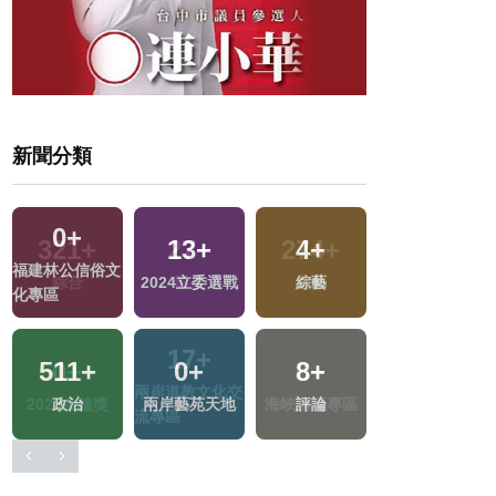
新聞分類
0
+
13
+
4
+
664
+
福建林公信俗文
2024立委選戰
綜藝
生活
化專區
511
+
0
+
8
+
78
+
區
政治
兩岸藝苑天地
評論
運動