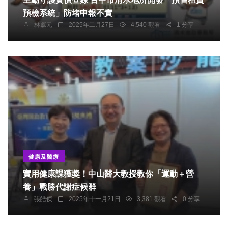
預檢系統」防堵申報不實
林獻元
2025年二月27日
4,540 觀看
1 分享
健康及醫療
實用健康課獲獎！中山醫大教授教你「運動＋營
養」戰勝代謝症候群
張皓傑
2025年十一月21日
3,381 觀看
0 分享