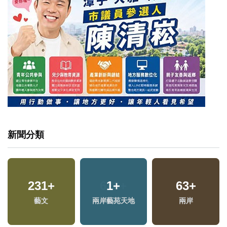
新聞分類
66
+
626
+
15
+
美食
綜合
評論