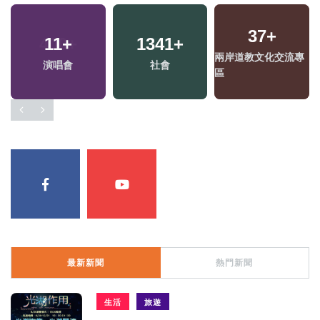
2
+
400
+
339
+
專
福建林公信俗文化專
旅遊
熱門
區
最新新聞
熱門新聞
生活
旅遊