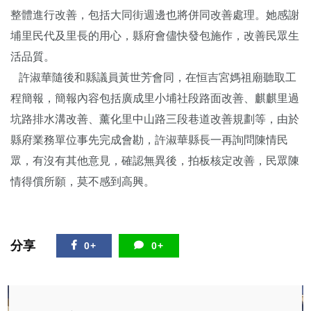
整體進行改善，包括大同街週邊也將併同改善處理。她感謝
埔里民代及里長的用心，縣府會儘快發包施作，改善民眾生
活品質。
許淑華隨後和縣議員黃世芳會同，在恒吉宮媽祖廟聽取工
程簡報，簡報內容包括廣成里小埔社段路面改善、麒麒里過
坑路排水溝改善、薰化里中山路三段巷道改善規劃等，由於
縣府業務單位事先完成會勘，許淑華縣長一再詢問陳情民
眾，有沒有其他意見，確認無異後，拍板核定改善，民眾陳
情得償所願，莫不感到高興。
分享
0+
0+