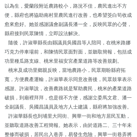
以為生，愛蘭段附近農路較小，路況不佳，農民進出不方
便，縣府也將協助南村里農民進行改善，也希望筊白筍收成
愈來愈好。她並感謝議會副議長潘一全，反映民眾的心聲，
縣府接到民眾陳情，立即設法解決。
隨後，許淑華縣長由縣議員吳國昌等人陪同，在桃米路娜
巧克力停車場前，和陳情民眾面對面，並聽取簡報，包括成
功里種瓜路支線、桃米里福安宮產業道路等改善規劃。
桃米及成功里鄉親反映，當地農路小，民眾期盼縣府拓
寬，方便農產運輸，許淑華表示同意改善後，民眾鼓掌表示
感謝。許淑華說，改善農路就是幫助農民，桃米的產業道路
破損，到廟裡拜拜，也是很不方便，感謝立委馬文君、潘一
全副議長、吳國昌議員及地方人士建議，縣府將加強改善。
許淑華縣長也到埔里大同街、興華一街和地方居民互動，
並聽取道路改善工程簡報。她表示，由於道路二、三十年未
整修而破損，居民出入巷弄，易發生危險，興華一街巷弄將