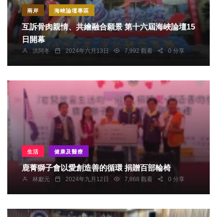
兩岸
海峽論壇專區
互訴骨肉親情、共繪融合願景 第十六屆海峽論壇15
日開幕
洪阿冬
2024年六月13日
7,992 觀看
0 分享
生活
健康及醫療
鹿菁獅子會以愛創造善的循環 捐贈百部輪椅
林獻元
2024年九月12日
7,868 觀看
0 分享