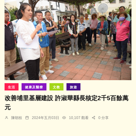
生活
健康及醫療
文教
旅遊
改善埔里基層建設 許淑華縣長核定2千5百餘萬
元
陳朝枝
2024年五月03日
10,107 觀看
0 分享