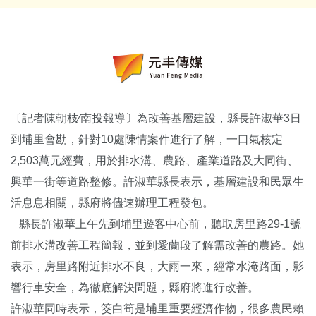
〔記者陳朝枝∕南投報導〕為改善基層建設，縣長許淑華3日
到埔里會勘，針對10處陳情案件進行了解，一口氣核定
2,503萬元經費，用於排水溝、農路、產業道路及大同街、
興華一街等道路整修。許淑華縣長表示，基層建設和民眾生
活息息相關，縣府將儘速辦理工程發包。
縣長許淑華上午先到埔里遊客中心前，聽取房里路29-1號
前排水溝改善工程簡報，並到愛蘭段了解需改善的農路。她
表示，房里路附近排水不良，大雨一來，經常水淹路面，影
響行車安全，為徹底解決問題，縣府將進行改善。
許淑華同時表示，筊白筍是埔里重要經濟作物，很多農民賴