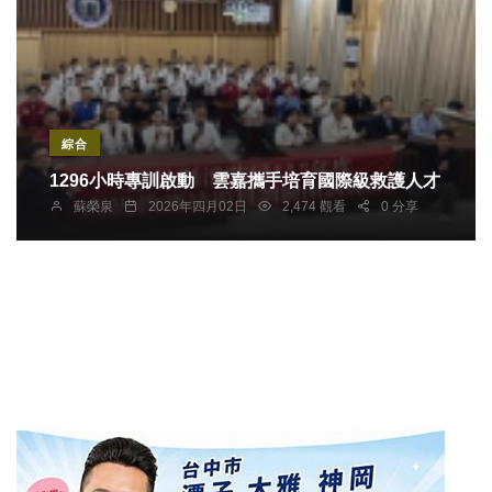
綜合
1296小時專訓啟動 雲嘉攜手培育國際級救護人才
蘇榮泉
2026年四月02日
2,474 觀看
0 分享