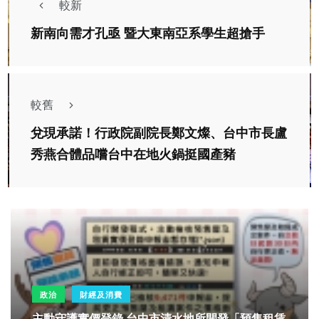
較新
新南向需才孔亟 暨大東南亞系學生超搶手
較舊
兌現承諾！行政院副院長鄭文燦、台中市長盧
秀燕合體品嚐台中在地火鍋挺國產豬
政治
財經及消費
主動守護實價登錄 台中市清水地所開發「預售租賃