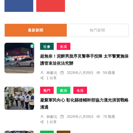
最新新聞
熱門新聞
社會
生活
超無奈！泥醉男脫序見警舉手投降 太平警實施保
護管束並依法究辦
林獻元
2026年八月09日
59 觀看
1 分享
熱門
政治
生活
凝聚軍民向心 彰化縣後輔幹部協力漢光演習戰略
溝通
林獻元
2026年八月09日
76 觀看
1 分享