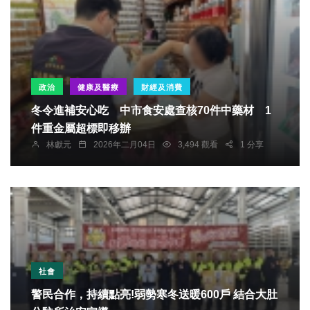
政治
健康及醫療
財經及消費
冬令進補安心吃 中市食安處查核70件中藥材 1
件重金屬超標即移辦
林獻元
2026年二月04日
3,494 觀看
1 分享
社會
警民合作，持續點亮!弱勢寒冬送暖600戶 結合大肚