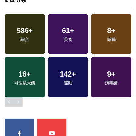
586
+
61
+
8
+
綜合
美食
綜藝
18
+
142
+
9
+
司法放大鏡
運動
演唱會