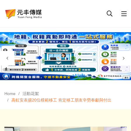
Home
活動花絮
高虹安表揚20位模範移工 肯定移工朋友辛勞奉獻與付出