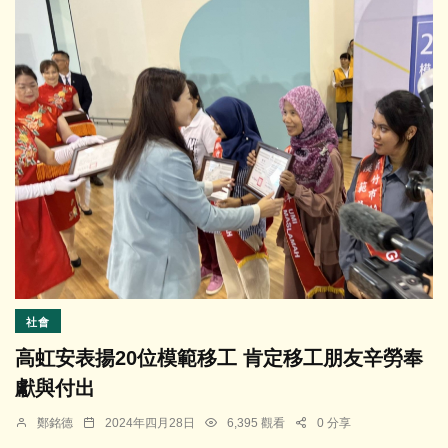
社會
高虹安表揚20位模範移工 肯定移工朋友辛勞奉
獻與付出
鄭銘德
2024年四月28日
6,395 觀看
0 分享