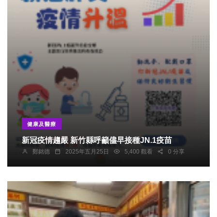
健康及醫療
新冠疫情趨嚴 新竹縣呼籲儘早接種JN.1疫苗
鄭銘德
2025年五月25日
5,400 觀看
0 分享