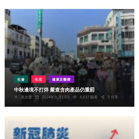
社會
生活
健康及醫療
中秋邊境不打烊 嚴查含肉產品仍重罰
黃永豐
2024年九月13日
6,637 觀看
0 分享