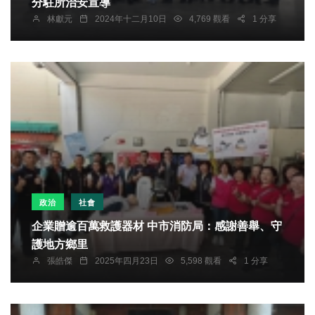
分駐所治安宣導
林獻元
2024年十二月10日
4,769 觀看
1 分享
政治
社會
企業贈逾百萬救護器材 中市消防局：感謝善舉、守
護地方鄉里
張皓傑
2025年四月23日
5,598 觀看
1 分享