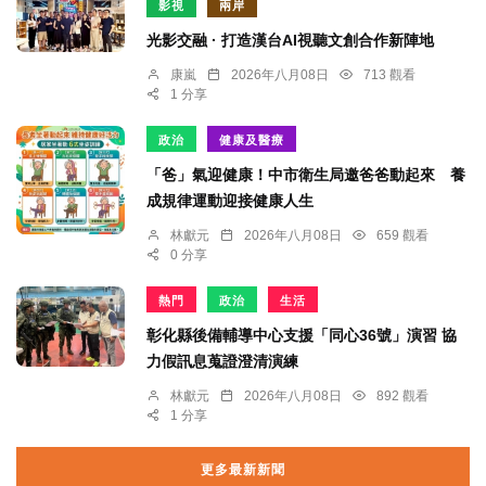
影視
兩岸
光影交融 · 打造漢台AI視聽文創合作新陣地
康嵐
2026年八月08日
713 觀看
1 分享
政治
健康及醫療
「爸」氣迎健康！中市衛生局邀爸爸動起來 養
成規律運動迎接健康人生
林獻元
2026年八月08日
659 觀看
0 分享
熱門
政治
生活
彰化縣後備輔導中心支援「同心36號」演習 協
力假訊息蒐證澄清演練
林獻元
2026年八月08日
892 觀看
1 分享
更多最新新聞