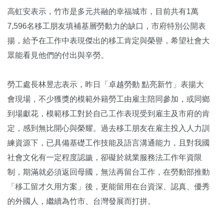
高虹安表示，竹市是多元共融的幸福城市，目前共有1萬
7,596名移工朋友填補基層勞動力的缺口，市府特別公開表
揚，給予在工作中表現傑出的移工肯定與榮譽，希望社會大
眾能看見他們的付出與辛勞。
勞工處長林昱志表示，昨日「卓越勞動 點亮新竹」表揚大
會現場，不少獲獎的模範外籍勞工由雇主陪同參加，或同鄉
到場獻花，模範移工對於自己工作表現受到雇主及市府的肯
定，感到無比開心與榮耀。過去移工朋友在雇主投入人力訓
練資源下，已具備基礎工作技能及語言溝通能力，且對我國
社會文化有一定程度認識，卻礙於就業服務法工作年資限
制，期滿就必須返回母國，無法再留台工作，在勞動部推動
「移工留才久用方案」後，更能留用在台資深、認真、優秀
的外國人，繼續為竹市、台灣發展而打拼。