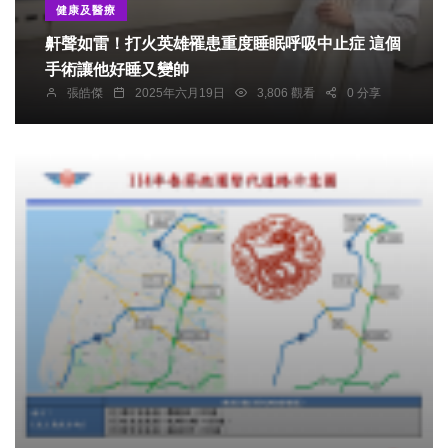
健康及醫療
鼾聲如雷！打火英雄罹患重度睡眠呼吸中止症 這個
手術讓他好睡又變帥
張皓傑
2025年六月19日
3,806 觀看
0 分享