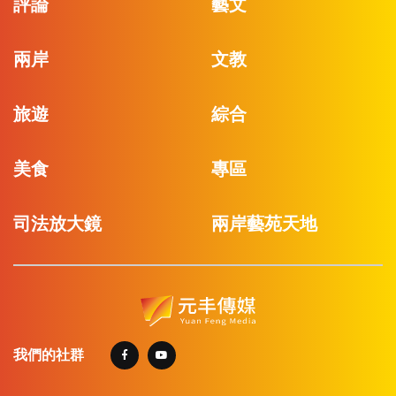
評論
藝文
兩岸
文教
旅遊
綜合
美食
專區
司法放大鏡
兩岸藝苑天地
我們的社群