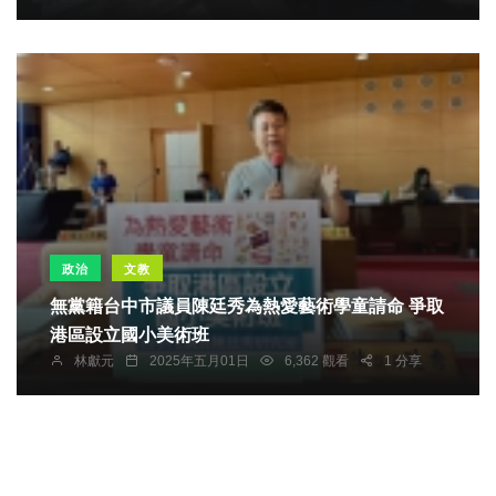
政治
文教
無黨籍台中市議員陳廷秀為熱愛藝術學童請命 爭取
港區設立國小美術班
林獻元
2025年五月01日
6,362 觀看
1 分享