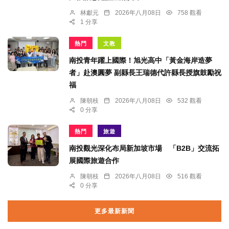
林獻元
2026年八月08日
758 觀看
1 分享
熱門
文教
南投青年躍上國際！旭光高中「黃金海岸造夢
者」赴澳圓夢 副縣長王瑞德代許縣長授旗鼓勵祝
福
陳朝枝
2026年八月08日
532 觀看
0 分享
熱門
旅遊
南投觀光深化布局新加坡市場 「B2B」交流拓
展國際旅遊合作
陳朝枝
2026年八月08日
516 觀看
0 分享
更多最新新聞