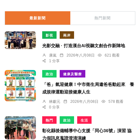
最新新聞
熱門新聞
影視
兩岸
光影交融 · 打造漢台AI視聽文創合作新陣地
康嵐
2026年八月08日
621 觀看
1 分享
政治
健康及醫療
「爸」氣迎健康！中市衛生局邀爸爸動起來 養
成規律運動迎接健康人生
林獻元
2026年八月08日
578 觀看
0 分享
熱門
政治
生活
彰化縣後備輔導中心支援「同心36號」演習 協
力假訊息蒐證澄清演練