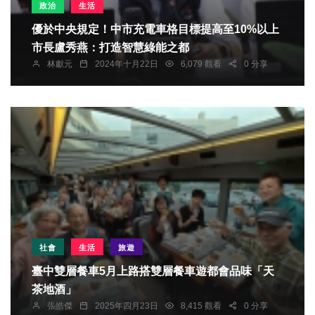
政治
生活
優於中央規定！中市充電車格目標提高至10%以上
市長盧秀燕：打造智慧綠能之都
林獻元
2024年十月22日
6,079 觀看
0 分享
社會
生活
旅遊
臺中雙層餐車5月上路搭雙層餐車遊都會品味「天
茶地酒」
張皓傑
2025年四月23日
8,415 觀看
0 分享