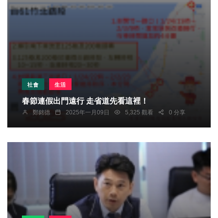
社會
生活
春節連假出門遠行 走省道先看這裡！
鄭銘德
2025年一月09日
5,325 觀看
0 分享