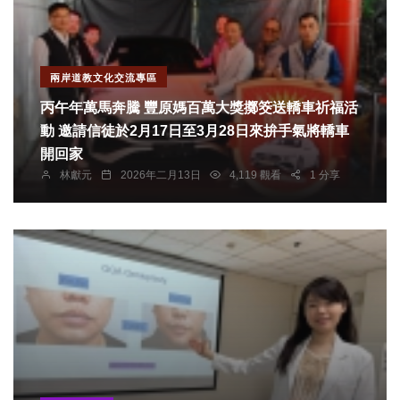
兩岸道教文化交流專區
丙午年萬馬奔騰 豐原媽百萬大獎擲筊送轎車祈福活
動 邀請信徒於2月17日至3月28日來拚手氣將轎車
開回家
林獻元
2026年二月13日
4,119 觀看
1 分享