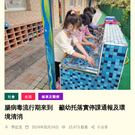
社會
生活
健康及醫療
腸病毒流行期來到 籲幼托落實停課通報及環
境清消
季從茂
2024年四月24日
15,673 觀看
0 分享