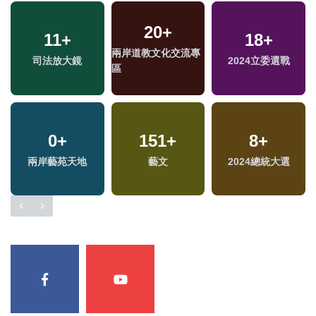
20
+
11
+
18
+
兩岸道教文化交流專
司法放大鏡
2024立委選戰
區
0
+
151
+
8
+
兩岸藝苑天地
藝文
2024總統大選