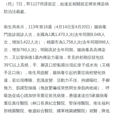
（托）7日，即1127停課規定，如違反相關規定將依傳染病
防治法裁處。
衛生局表示，113年第16週（4月14日至4月20日）腸病毒
門急診就診人次，全國為1萬1,470人次(去年同期8,048人
次，增加3,422人次）；桃園市為1,758人次(去年同期998人
次，增加760人次)，明顯高於去年同期。腸病毒具高傳染
力，又以發病後1週內傳染力最強，常見的初期症狀包括
39℃以上高燒，手、腳及口腔黏膜出現紅疹子或水泡（又稱
手足口病），衛生局提醒，腸病毒引起的重症病程變化快
速，若出現嗜睡、意識改變、活動力不佳、持續嘔吐、手腳
無力、肌躍型抽搐（無故驚嚇或突然間全身肌肉收縮）、呼
吸急促或心跳加快等重症前兆病徵，應儘速送往5家腸病毒
重症責任醫院（林口長庚紀念醫院、聖保祿醫院、衛生福利
部桃園醫院、敏盛綜合醫院、國軍桃園總醫院）就醫，降低