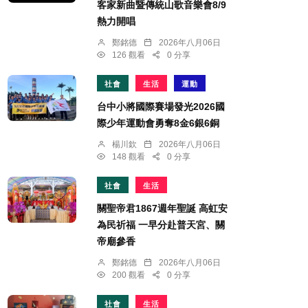
客家新曲暨傳統山歌音樂會8/9
熱力開唱
鄭銘德
2026年八月06日
126 觀看
0 分享
社會
生活
運動
台中小將國際賽場發光2026國
際少年運動會勇奪8金6銀6銅
楊川欽
2026年八月06日
148 觀看
0 分享
社會
生活
關聖帝君1867週年聖誕 高虹安
為民祈福 一早分赴普天宮、關
帝廟參香
鄭銘德
2026年八月06日
200 觀看
0 分享
社會
生活