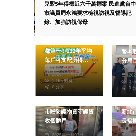
兒盟5年得標近六千萬標案 民進黨台中
市議員周永鴻要求檢視訪視及督導記
錄、加強訪視保母
政治
財經及消費
文教
中市家庭所得成長六
警界
都第一！113年平均
警考
每戶可支配所得
分局
林獻元
117.2萬元 年增率
蘇
2026年七月14日
20
4.91%
1,165 觀看
2,
0 分享
0 
政治
生活
生活
中秋關懷揪感心 中
市贈防護物資守護資
新北
收個體戶
長褔
林獻元
編
2025年十月03日
20