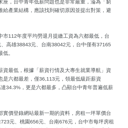
末座，台中青年低薪問題也是非常嚴重，淪為「窮
推給產業結構，應該找到確切原因並提出對策，避
市112年度平均勞退月提繳工資為六都最低，台
5元、高雄38843元、台南38042元，台中僅有37165
最低。
薪資最低，根據「薪資行情及大專生就業導航」資
0
+
20
+
165
+
是六都最差，僅36,113元，領最低級距薪資
福建林公信俗文
兩岸
健康及醫療
比高達34.3%，更是六都最多，凸顯台中青年普遍低薪
化專區
3
+
6
+
88
+
部實價登錄網站最新一期的資料，房租一坪單價台
綜藝
評論
藝文
雄723元、桃園656元、台南676元，台中市每坪房租