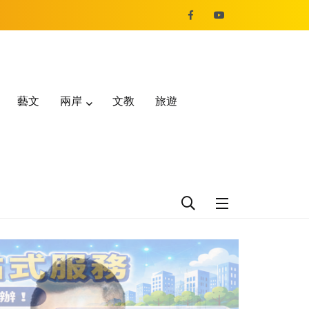
藝文
兩岸
文教
旅遊