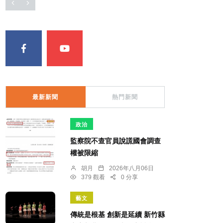
最新新聞
熱門新聞
政治
監察院不查官員說謊國會調查
權被限縮
胡月
2026年八月06日
379 觀看
0 分享
藝文
傳統是根基 創新是延續 新竹縣