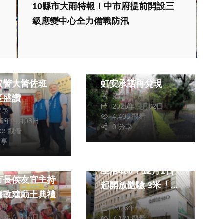
10縣市大雨特報！中市府提前開設三
級應變中心全力備戰防汛
文教
綜合
新竹市東園國小段步
勵志典範！北港
道改善工程開工 高
取警大警佐班
虹安承諾再兌現
鄭銘德
長盛讚
2025年三月02日
榮泉
4,405 觀看
26年四月08日
0 分享
693 觀看
財經及消費
藝文
分享
「城市美術館」誠品
生活480！12月1日
市長侯友宜主持
起開放體驗 3米「耶
橋改建動土典禮
林獻元
誕書」濃濃耶誕氛圍
輯部
2023年十二月02日
23年八月15日
7,121 觀看