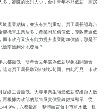
人多，卻賺的比別人少，台中青年不只低薪，高房
因於產業結構，並沒有抓到重點。勞工局長認為台
金屬機電工業居多，產業附加價值低，導致普遍低
，而市政府又沒有能力提升產業附加價值，那是不
北漂南漂到外地發展？
年六都最低，研考會去年還為低薪現象召開過會
，這連勞工局長聽到都難以苟同。由此可見，市政
月提繳工資最低、大專畢業生領最低薪資級距人數
，再根據內政部的預售屋實價登錄數據顯示，從
達144.9%，六都最高。整體而言台中市薪水低、租