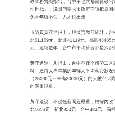
政業務質詢指出，台中不僅六都薪資敬陪
忙世代」；議員們要求市政府不該把原因
免青年留不住，人才也出走。
市議員黃守達指出，根據勞動部統計，台中
北51,159元、新北41119元、桃園4343
元。連續數年，台中市平均薪資都是六都
黃守達進一步指出，台中不僅全體勞工月
5
+
3
+
144
+
19
+
48
+
料，連甫大專畢業的年輕人平均薪資狀況也
教
演唱會
財經及消費
影視
運動
（25000元～未滿30000元）的人數佔
的嚴重現象。
+
382
+
25
+
黃守達說，不僅低薪問題嚴重，根據內政
總統大選
政治
美食
北1616元、新北950元、台中833元、高