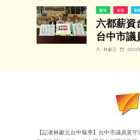
政治
生活
財
六都薪資
台中市議
林獻元
202
【記者林獻元台中報導】台中市議員黃守