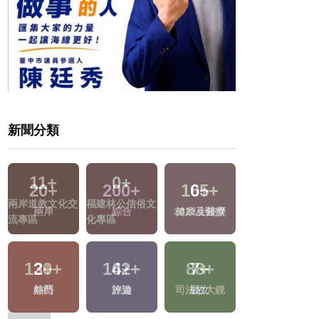
新聞分類
11
+
200
+
0
+
0
+
兩岸道教文化交
綜合
2023金鐘獎
兩岸藝苑天地
流專區
120
+
142
+
7
+
569
+
熱門
旅遊
司法放大鏡
生活