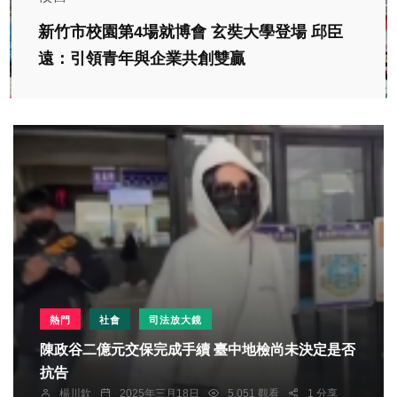
新竹市校園第4場就博會 玄奘大學登場 邱臣
遠：引領青年與企業共創雙贏
熱門
社會
司法放大鏡
陳政谷二億元交保完成手續 臺中地檢尚未決定是否
抗告
楊川欽
2025年三月18日
5,051 觀看
1 分享