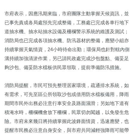
市府表示，因應汛期來臨，市府團隊主動掌握天候資訊，並
已事先責成各局處預先完成整備，工務處已完成各車行地下
道抽水機、抽水站抽水設備及柵欄警示系統的維護及測試；
消防局也已完成各項抽水機、防汛器材的整備，應變小組亦
持續掌握天氣情資，24小時待命出勤；環保局也針對轄內側
溝持續加強清淤作業，另已請民政處完成沙包盤點、備妥足
夠沙包、備妥防水檔板供民眾領取，提前準備防汛措施。
消防局提醒，市民可預先整理居家環境，疏通排水系統，如
有需求，可先至區公所領取沙包或借用防水檔板備用，降雨
期間市民外出務必注意行車安全及路面濕滑；另如地下道有
積淹水時，柵欄機會放下柵欄，民眾切勿闖越，以免發生危
險。市府未來幾日將持續掌握此波鋒面情資，迅速應變，也
提醒市民務必注意自身安全，與市府共同減輕強降雨可能帶