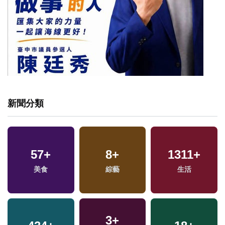
新聞分類
541
+
53
+
55
+
文教
影視
兩岸