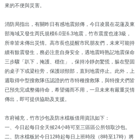
來的不便與災害。
消防局指出，有關昨日有感地震頻傳，今日凌晨在花蓮及東
部海域又發生芮氏規模6.0至6.3地震，竹市震度也達3級，
所幸皆未傳出災情。高市長也提醒市民朋友們，未來可能持
續有餘震發生，務必注意自身安全，遇地震時熟記地震保命
三步驟「趴下，掩護、穩住」，保持冷靜勿驚慌，躲在堅固
的桌子下或梁柱旁，保護頭頸部，直到地震停止。此外，上
週取得中型搜救隊伍認證的竹市特種搜救隊，與特搜犬們皆
已預先完成整備待命，希望備而不用，一旦未來有嚴重災情
傳出，即可提供協助及支援。
市府補充，竹市沙包及防水檔板借用資訊如下：
一、今日起每日全天候24小時可至三區區公所領取沙包。
二、防水檔板於今日12時起每日上班時段（8時至17時）將