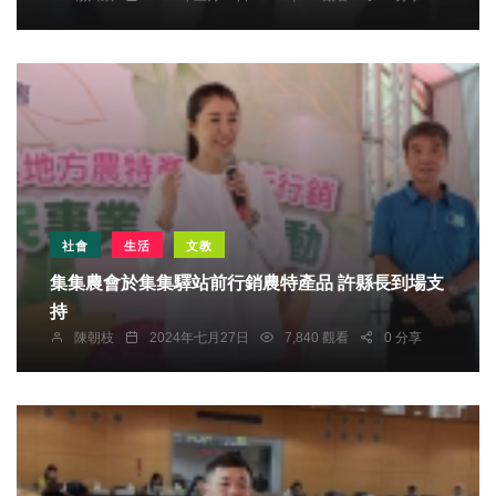
社會
生活
文教
集集農會於集集驛站前行銷農特產品 許縣長到場支
持
陳朝枝
2024年七月27日
7,840 觀看
0 分享