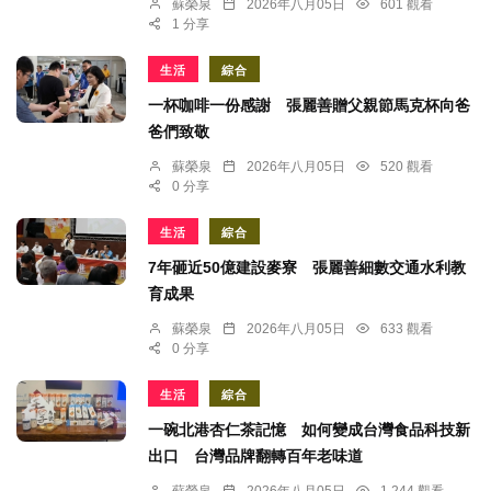
蘇榮泉
2026年八月05日
601 觀看
1 分享
生活
綜合
一杯咖啡一份感謝 張麗善贈父親節馬克杯向爸
爸們致敬
蘇榮泉
2026年八月05日
520 觀看
0 分享
生活
綜合
7年砸近50億建設麥寮 張麗善細數交通水利教
育成果
蘇榮泉
2026年八月05日
633 觀看
0 分享
生活
綜合
一碗北港杏仁茶記憶 如何變成台灣食品科技新
出口 台灣品牌翻轉百年老味道
蘇榮泉
2026年八月05日
1,244 觀看