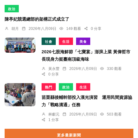
政治
陳亭妃競選總部的架構正式成立了
胡月
2026年八月09日
149 觀看
0 分享
社會
生活
美食
2026七股海鮮節「七寶宴」澎湃上菜 黃偉哲市
長現身力挺臺南頂級海味
黃永豐
2026年八月09日
330 觀看
0 分享
熱門
政治
生活
苗栗縣後輔幹部投入漢光演習 運用民間資源協
力「戰略溝通」任務
林獻元
2026年八月09日
503 觀看
1 分享
更多最新新聞