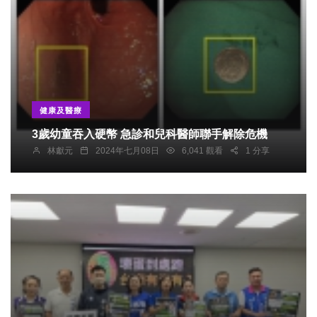
健康及醫療
3歲幼童吞入硬幣 急診和兒科醫師聯手解除危機
林獻元
2024年七月08日
6,041 觀看
1 分享