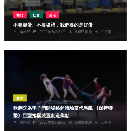
熱門
社會
生活
不要混蛋、不要壞蛋，我們要的是好蛋
編輯部
2023年九月21日
8,657 觀看
0 分享
藝文
歌劇院為學子們開場藝起體驗當代馬戲 《保持聯
繫》巨型搖擺裝置創造焦點
張皓傑
2025年四月26日
5,609 觀看
0 分享