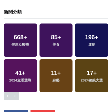
新聞分類
668
789
+
+
85
1
+
+
1607
196
+
+
福
健康及醫療
文教
兩岸藝苑天地
美食
運動
社會
區
41
15
+
+
13
11
+
+
17
81
+
+
2024立委選戰
海峽論壇專區
演唱會
綜藝
2024總統大選
兩岸