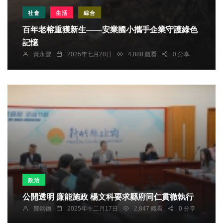
社會
生活
綜合
百年老榕重獲新生——安業國小攜手企業守護綠色
記憶
黃永豐
2025年七月28日
4,888 觀看
0 分享
政治
公開透明 廉能施政 楊文科要求縣府同仁貫徹執行
鄭銘德
2025年十二月17日
2,847 觀看
0 分享