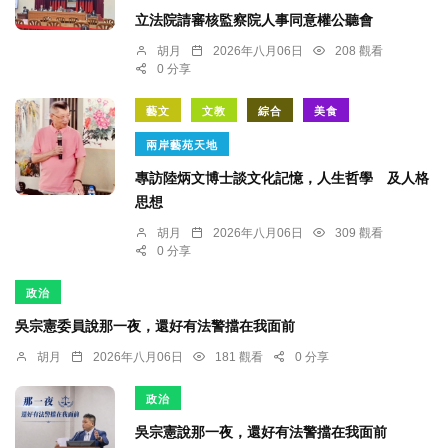
立法院請審核監察院人事同意權公聽會
胡月
2026年八月06日
208 觀看
0 分享
藝文
文教
綜合
美食
兩岸藝苑天地
專訪陸炳文博士談文化記憶，人生哲學 及人格
思想
胡月
2026年八月06日
309 觀看
0 分享
政治
吳宗憲委員說那一夜，還好有法警擋在我面前
胡月
2026年八月06日
181 觀看
0 分享
政治
吳宗憲說那一夜，還好有法警擋在我面前