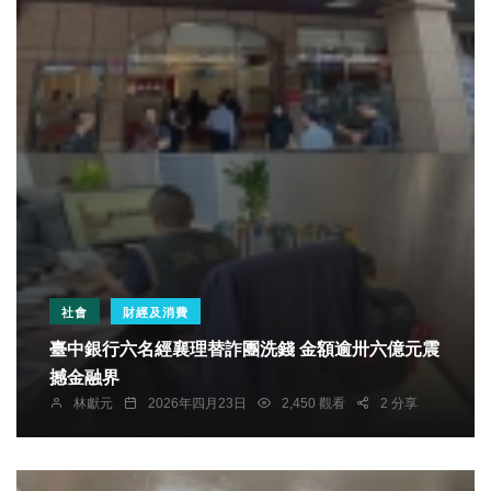
社會
財經及消費
臺中銀行六名經襄理替詐團洗錢 金額逾卅六億元震
撼金融界
林獻元
2026年四月23日
2,450 觀看
2 分享