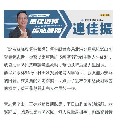
【記者蘇峰毅雲林報導】雲林縣警察局北港分局蔦松派出所
警員黃志青，從警以來幫助許多經濟弱勢者走到人生終點，
或協助弱勢民眾申請急難救助，幫助及時度過人生困境。日
前得知水林鄉松中村王姓獨居老翁因病過世，親友無力安葬
的困窘。在黃員的奔走聯繫下，媒介了雲林夜市慈愛組織會
的捐助，讓王翁尊嚴走完人生最後一程。
黃志青指出，王姓老翁長期臥床，平日由胞弟協助照顧。老
翁辭世，胞弟也是弱勢家庭，無力負擔身後事。勤區警員黃