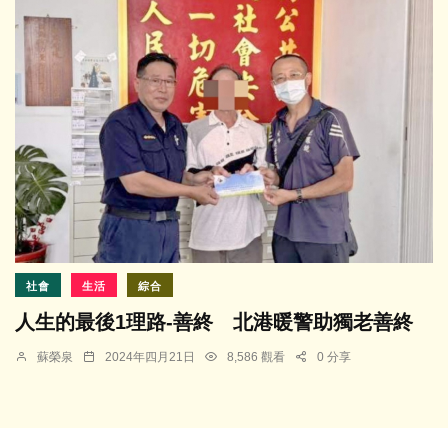
社會
生活
綜合
人生的最後1理路-善終 北港暖警助獨老善終
蘇榮泉
2024年四月21日
8,586 觀看
0 分享