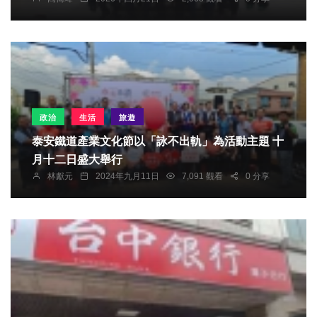
政治
生活
旅遊
泰安鐵道產業文化節以「詠不出軌」為活動主題 十
月十二日盛大舉行
林獻元
2024年九月11日
7,091 觀看
0 分享