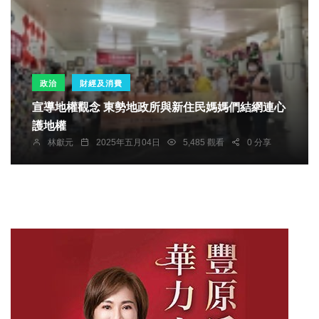
政治
財經及消費
宣導地權觀念 東勢地政所與新住民媽媽們結網連心
護地權
林獻元
2025年五月04日
5,485 觀看
0 分享