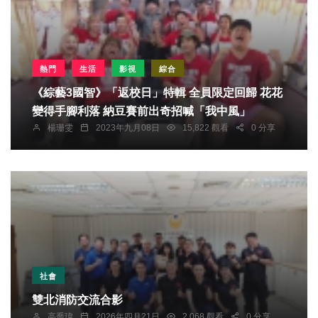
熱門
生活
影視
綜合
《綜藝3國智》「返校日」特輯 全員限定回歸 花花
變得手腳利落 納豆賽前出奇招喊「我中風」
楊珊雯
2023年九月08日
15,822 觀看
0 分享
社會
雙北消防交流合影
高喬瑋
2026年四月21日
2,068 觀看
0 分享