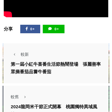
分享
0+
0+
較新
第一屆小紅牛喜番生活節熱鬧登場 張麗善率
眾摘番茄品嘗牛番茄
較舊
2024龍岡米干節正式開幕 桃園獨特異域風