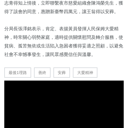
志青得知上情後，立即聯繫夜市慈愛組織會陳鴻榮先生，獲
得了該會的同意，惠贈新臺幣四萬元，讓王翁得以安葬。
分局長張澤銘表示，肯定、表揚黃員發揮人民保姆大愛精
神，時常關心弱勢家庭，適時提供關懷慰問及轉介服務，使
貧病、孤苦無依或生活陷入急困者獲得妥適之照顧，以避免
社會不幸憾事發生，讓民眾感覺信任與溫馨。
最後1理路
善終
安葬
大愛精神