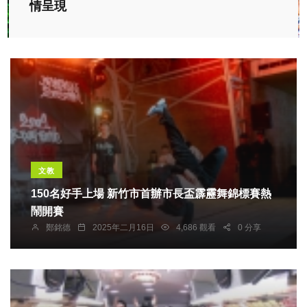
情呈現
文教
150名好手上場 新竹市首辦市長盃霹靂舞錦標賽熱
鬧開賽
鄭銘德
2025年二月16日
4,686 觀看
0 分享