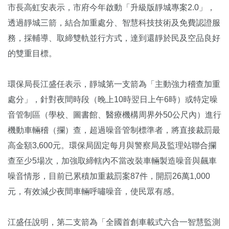
市長高虹安表示，市府今年啟動「升級版靜城專案2.0」，
透過靜城三箭，結合加重處分、智慧科技技術及免費認證服
務，採輔導、取締雙軌並行方式，達到還靜於民及空品良好
的雙重目標。
環保局長江盛任表示，靜城第一支箭為「主動強力稽查加重
處分」，針對夜間時段（晚上10時翌日上午6時）或特定噪
音管制區（學校、圖書館、醫療機構周界外50公尺內）進行
機動車輛稽（攔）查，超過噪音管制標準者，將直接裁罰最
高金額3,600元。環保局固定每月與警察局及監理站聯合攔
查至少5場次，加強取締轄內不當改裝車輛製造噪音與飆車
噪音情形，目前已累積加重裁罰案87件，開罰26萬1,000
元，有效減少夜間車輛呼嘯噪音，使民眾有感。
江盛任說明，第二支箭為「全國首創車載式六合一智慧監測