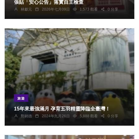
張貼「安心公告」落實自主檢查
林獻元
2026年七月09日
1,573 觀看
0 分享
旅遊
15年來最強滿月 孕育五羽精靈降臨全臺灣！
鄭銘德
2024年九月26日
5,888 觀看
0 分享