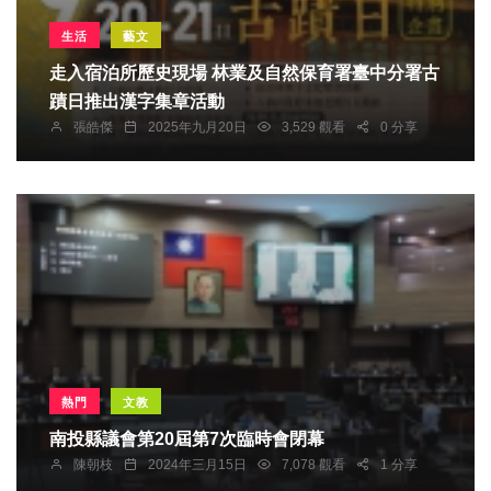
生活
藝文
走入宿泊所歷史現場 林業及自然保育署臺中分署古
蹟日推出漢字集章活動
張皓傑
2025年九月20日
3,529 觀看
0 分享
熱門
文教
南投縣議會第20屆第7次臨時會閉幕
陳朝枝
2024年三月15日
7,078 觀看
1 分享