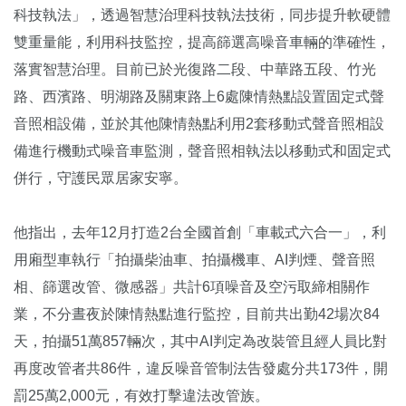
科技執法」，透過智慧治理科技執法技術，同步提升軟硬體
雙重量能，利用科技監控，提高篩選高噪音車輛的準確性，
落實智慧治理。目前已於光復路二段、中華路五段、竹光
路、西濱路、明湖路及關東路上6處陳情熱點設置固定式聲
音照相設備，並於其他陳情熱點利用2套移動式聲音照相設
備進行機動式噪音車監測，聲音照相執法以移動式和固定式
併行，守護民眾居家安寧。
他指出，去年12月打造2台全國首創「車載式六合一」，利
用廂型車執行「拍攝柴油車、拍攝機車、AI判煙、聲音照
相、篩選改管、微感器」共計6項噪音及空污取締相關作
業，不分晝夜於陳情熱點進行監控，目前共出勤42場次84
天，拍攝51萬857輛次，其中AI判定為改裝管且經人員比對
再度改管者共86件，違反噪音管制法告發處分共173件，開
罰25萬2,000元，有效打擊違法改管族。