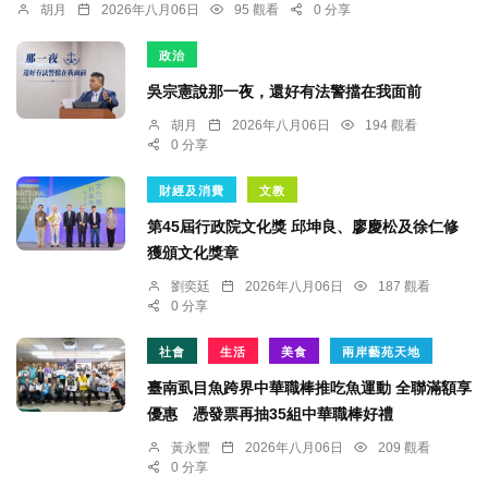
胡月
2026年八月06日
95 觀看
0 分享
政治
吳宗憲說那一夜，還好有法警擋在我面前
胡月
2026年八月06日
194 觀看
0 分享
財經及消費
文教
第45屆行政院文化獎 邱坤良、廖慶松及徐仁修
獲頒文化獎章
劉奕廷
2026年八月06日
187 觀看
0 分享
社會
生活
美食
兩岸藝苑天地
臺南虱目魚跨界中華職棒推吃魚運動 全聯滿額享
優惠 憑發票再抽35組中華職棒好禮
黃永豐
2026年八月06日
209 觀看
0 分享