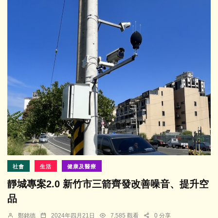
社會
生活
健康及醫療
靜城專案2.0 新竹市三箭齊發改善噪音、提升空
品
鄭銘德
2024年四月21日
7,585 觀看
0 分享