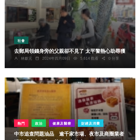
社會
去郵局領錢身旁的父親卻不見了 太平警熱心助尋獲
林獻元
2024年四月09日
5,614 觀看
0 分享
熱門
政治
健康及醫療
財經及消費
中市追查問題油品 逾千家市場、夜市及商圈業者