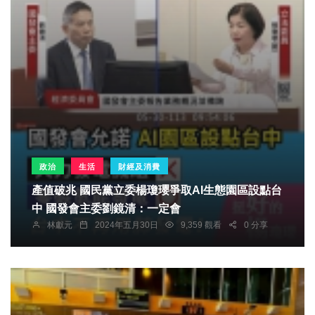
政治
生活
財經及消費
產值破兆 國民黨立委楊瓊瓔爭取AI生態園區設點台
中 國發會主委劉鏡清：一定會
林獻元
2024年五月30日
9,359 觀看
0 分享