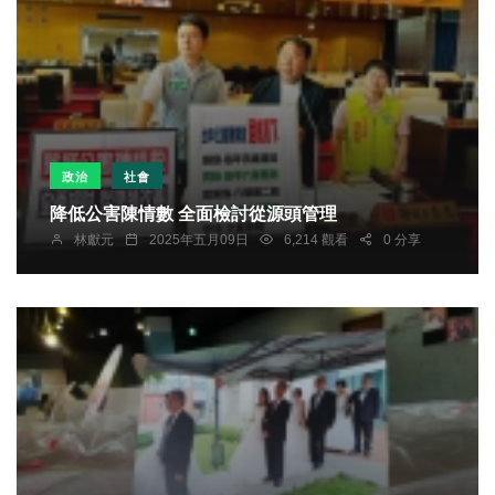
政治
社會
降低公害陳情數 全面檢討從源頭管理
林獻元
2025年五月09日
6,214 觀看
0 分享