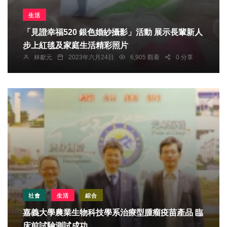
生活
「見證幸福520 銀色婚紗攝影」活動 展示長輩新人
步上紅毯及家庭生活精彩照片
林獻元
2023年六月24日
6,905 觀看
0 分享
社會
生活
綜合
嘉義大學農業生物科技學系治療型腫瘤疫苗產品 臨
床前試驗測試成功