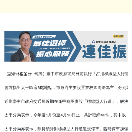
臺中市政府警局日前執行「占用標線型人行道
【記者
林重鎣
台中報導】
警方指出太平區這
處地點，市政府主要設置在校園周邊為主，分別為
6
近期臺中市政府交通局近期在逢甲商圈廣設「標線型人行道」，解決行
太平分局表示，今年度
月份至
月
日止，共計取締
件，其中以「
1
4
18
40
太平分局亦表示，除持續針對標線型人行道違規停車、臨時停車加強