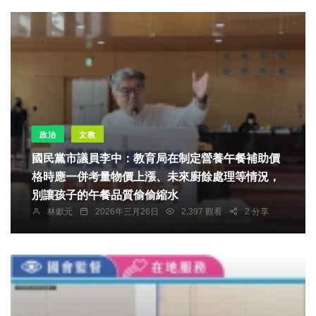
政治
文教
國民黨市議員李中：教育局在制定營養午餐補助價
格時應一併考量物價上漲、未來廚餘處理等情況，
別讓孩子的午餐品質偷偷縮水
林獻元
2026年三月26日
2,397 觀看
2 分享