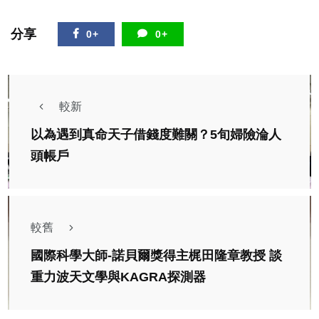
分享
0+
0+
較新
以為遇到真命天子借錢度難關？5旬婦險淪人
頭帳戶
較舊
國際科學大師-諾貝爾獎得主梶田隆章教授 談
重力波天文學與KAGRA探測器