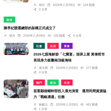
胡月
2026年八月09日
124 觀看
0 分享
政治
陳亭妃競選總部的架構正式成立了
胡月
2026年八月09日
109 觀看
0 分享
社會
生活
美食
2026七股海鮮節「七寶宴」澎湃上菜 黃偉哲市
長現身力挺臺南頂級海味
黃永豐
2026年八月09日
277 觀看
0 分享
熱門
政治
生活
苗栗縣後輔幹部投入漢光演習 運用民間資源協
力「戰略溝通」任務
林獻元
2026年八月09日
463 觀看
1 分享