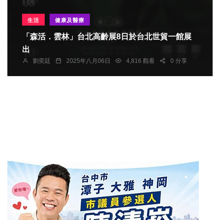
生活
健康及醫療
「森活．雲林」台北高齡展8日於台北世貿一館展
出
劉奕廷
2025年八月06日
4,816 觀看
0 分享