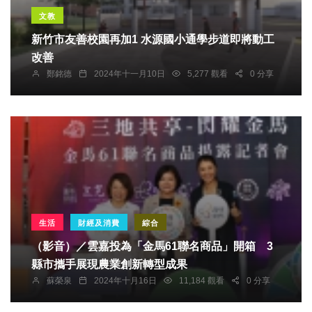
文教
新竹市友善校園再加1 水源國小通學步道即將動工
改善
鄭銘德
2024年十一月10日
5,277 觀看
0 分享
生活
財經及消費
綜合
（影音）／雲嘉投為「金馬61聯名商品」開箱 3
縣市攜手展現農業創新轉型成果
蘇榮泉
2024年十月16日
11,184 觀看
0 分享