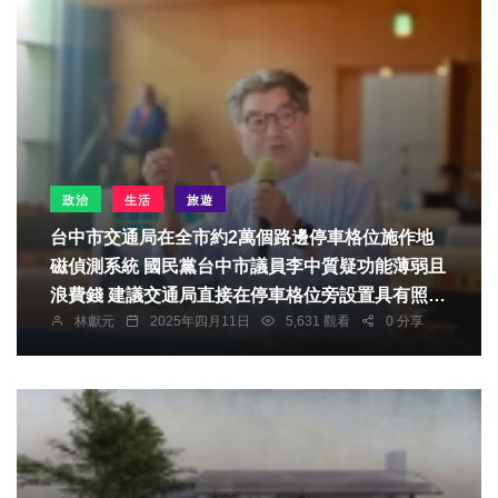
政治
生活
旅遊
台中市交通局在全市約2萬個路邊停車格位施作地
磁偵測系統 國民黨台中市議員李中質疑功能薄弱且
浪費錢 建議交通局直接在停車格位旁設置具有照相
林獻元
2025年四月11日
5,631 觀看
0 分享
功能的AVI系統 民眾停放取車時可直接掃描QR
Code繳費