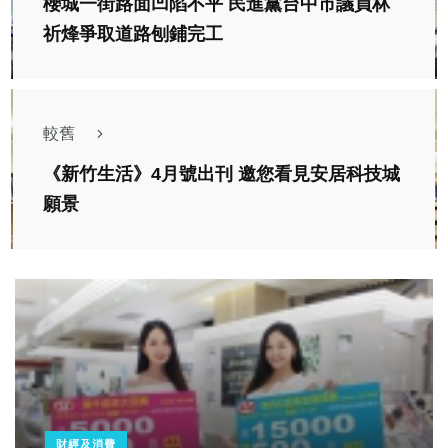
櫻城一街路面凹陷不平 民進黨台中市議員林
祈烽爭取道路刨鋪完工
較舊
《新竹生活》4月號出刊 邀您看見安居科技城
願景
財經及消費