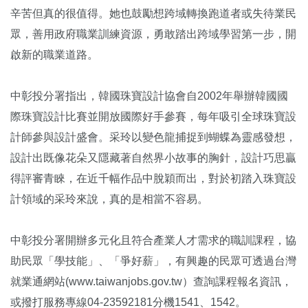
辛苦但真的很值得。她也鼓勵想跨域轉換跑道者或失待業民
眾，善用政府職業訓練資源，勇敢踏出跨域學習第一步，開
啟新的職業道路。
中彰投分署指出，韓國珠寶設計協會自2002年舉辦韓國國
際珠寶設計比賽並開放國際好手參賽，每年吸引全球珠寶設
計師參與設計盛會。采玲以變色龍捕捉到蝴蝶為靈感發想，
設計出既像花朵又隱藏著自然界小故事的胸針，設計巧思贏
得評審青睞，在近千幅作品中脫穎而出，對於初踏入珠寶設
計領域的采玲來說，真的是相當不容易。
中彰投分署開辦多元化且符合產業人才需求的職訓課程，協
助民眾「學技能」、「爭好薪」，有興趣的民眾可透過台灣
就業通網站(www.taiwanjobs.gov.tw）查詢課程報名資訊，
或撥打服務專線04-23592181分機1541、1542。