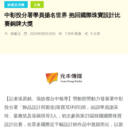
財經及消費
文教
中彰投分署學員揚名世界 抱回國際珠寶設計比
賽銅牌大獎
林獻元
2024年四月19日
7,656 觀看
0 分享
【記者張原銘、張皓傑台中報導】勞動部勞動力發展署中彰
投分署「飾品設計與製造(珠寶3D列印)班」結訓學員謝采
玲、葉雅筑及張琬琪等3人，初次參與第23屆韓國國際珠寶
設計比賽，在眾多國際近千幅設計師作品中脫穎而出，以新