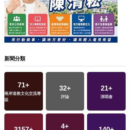
新聞分類
71
+
32
+
21
+
兩岸道教文化交流專
評論
演唱會
區
4
+
3157
+
140
+