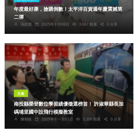
年度最好康，搶購倒數！太平洋百貨週年慶震撼第
二彈
張皓傑
2025年十月08日
3,067 觀看
0 分享
文教
南投縣榮登數位學習績優徵選榜首！ 許淑華縣長加
碼埔里國中設飛行模擬教室
陳朝枝
2025年十一月01日
3,306 觀看
0 分享