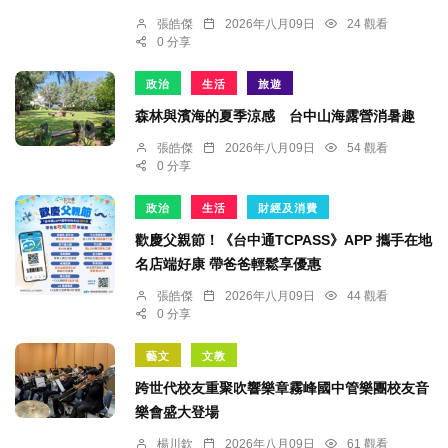
張皓傑
2026年八月09日
24 觀看
0 分享
政治
生活
旅遊
森林與濱海的夏季涼感 台中山海露營消暑趣
張皓傑
2026年八月09日
54 觀看
0 分享
政治
生活
財經及消費
歡慶父親節！《台中通TCPASS》APP 攜手在地
名店端好康 帶爸爸輕鬆享優惠
張皓傑
2026年八月09日
44 觀看
0 分享
藝文
文教
跨世代校友重聚吹響樂章霧峰國中管樂團校友音
樂會盛大登場
楊川欽
2026年八月09日
61 觀看