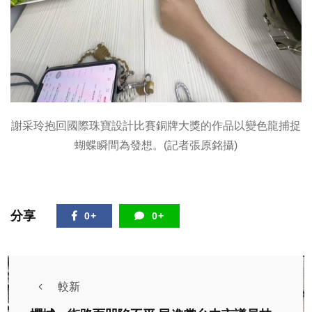
謝采玲抱回國際珠寶設計比賽銅牌大獎的作品以變色龍捕捉
蝴蝶瞬間為發想。(記者張原銘攝)
分享
0+
0+
較新