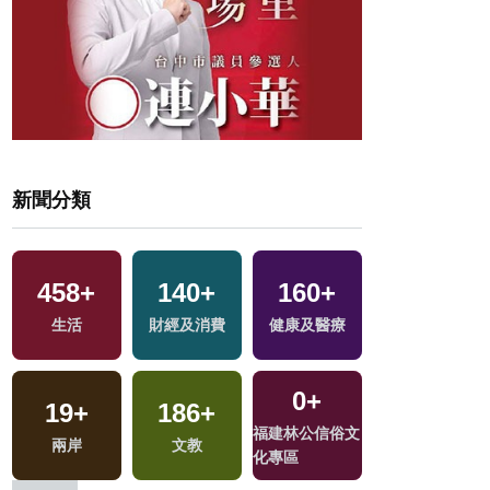
新聞分類
458
+
140
+
160
+
0
+
生活
財經及消費
健康及醫療
2023金鐘獎
0
+
19
+
186
+
378
+
福建林公信俗文
選
兩岸
文教
社會
化專區