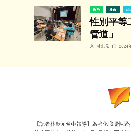
政治
社會
財
性別平等
管道」
林獻元
202
【記者林獻元台中報導】為強化職場性騷擾