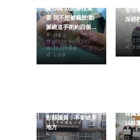
暨大
醫師阿 我的腳很重
管理
要 我不想被截肢!動
深耕
脈繞道手術約四個月
陳
之卓
20
林獻元
讓傷口完全癒合
2,
2023年十一月14日
0 
10,239 觀看
1 分享
生活
旅遊
熱門
六福野
潭墘國小變遊學中心
韓國
彰縣議員：不要唬弄
姊妹
地方
鄭
編輯部
20