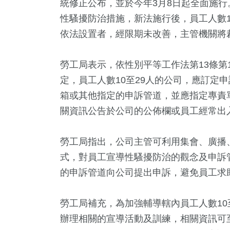
統修正公布，並於今年3月8日起全面施行
性騷擾防治措施，新法施行後，員工人數1
依法設置者，經限期未改善，主管機關將裁
勞工局表示，依性別平等工作法第13條第
定，員工人數10至29人的公司，應訂定
箱或其他指定的申訴管道，並應指定專責
關資訊公告於公司的公佈欄或員工經常出
+
18
+
2
+
0
+
114
勞工局指出，公司主管可利用集會、廣播
立委選戰
影視
綜藝
兩岸藝苑天地
旅遊
式，對員工宣導性騷擾防治的觀念及申訴
的申訴管道向公司提出申訴，避免員工求
3
+
46
+
3
+
勞工局補充，為加強輔導轄內員工人數10
治
運動
演唱會
辦理相關的宣導活動及訓練，相關資訊可