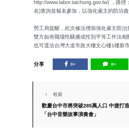
http://www.labor.taichung.g
名)查詢並報名參加，以強化雇主的防治
勞工局提醒，此次修法增加強化雇主防治
雙方如有職場性騷擾或性別平等工作法相關問題
也可逕洽台灣大道市政大樓文心樓1樓新
分享
0+
0+
較新
歡慶台中市將突破285萬人口 中捷打
「台中音樂故事演奏會」
文教
健康及醫療