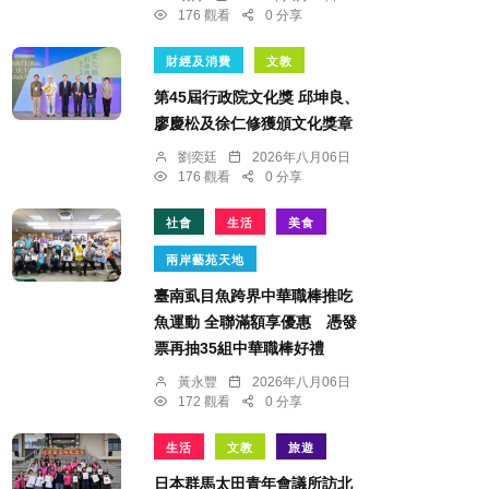
176 觀看
0 分享
財經及消費
文教
第45屆行政院文化獎 邱坤良、
廖慶松及徐仁修獲頒文化獎章
劉奕廷
2026年八月06日
176 觀看
0 分享
社會
生活
美食
兩岸藝苑天地
臺南虱目魚跨界中華職棒推吃
魚運動 全聯滿額享優惠 憑發
票再抽35組中華職棒好禮
黃永豐
2026年八月06日
172 觀看
0 分享
生活
文教
旅遊
日本群馬太田青年會議所訪北