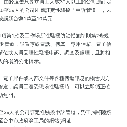
。由於過去只要求員工人數30人以上的公司應訂定
0至29人的公司即應訂定性騷擾「申訴管道」，未
罰新台幣1萬至10萬元。
1項第1款及工作場所性騷擾防治措施準則第2條規
申訴管道，設置專線電話、傳真、專用信箱、電子信
單位或人員受理性騷擾申訴、調查及處理，且將相
入的場所公開揭示。
+
71
+
20
+
5
+
、電子郵件或內部文件等各種傳遞訊息的機會與方
藝文
美食
司法放大鏡
管道，讓員工遭受職場性騷擾時，可以立即循正確
助無門。
10
+
95
+
4
+
至29人的公司訂定性騷擾申訴管道，勞工局將陸續
兩岸道教文化交
熱門
2024總統大
流專區
至台中市政府勞工局的網站(網址：