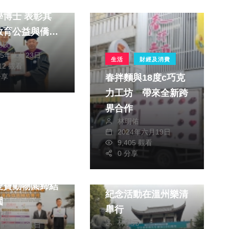
頒授李謀誠名譽
學博士 表彰其
教育公益與僑教
朝枝
越貢獻
25年十月23日
生活
財經及消費
712 觀看
分享
春拌麵與18度c巧克
力工坊 帶來全新跨
界合作
林明佑
2024年六月19日
文教
9,405 觀看
0 分享
藝文
兩岸
生動物園 ×
南懷瑾誕辰106周年
愛寶動物園締結
紀念活動在溫州樂清
園
舉行
銘德
林獻元
25年十月01日