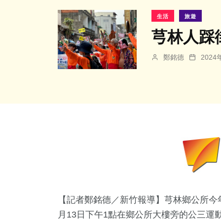
生活
旅遊
芎林人踩
鄭銘德
202
【記者鄭銘德／新竹報導】芎林鄉公所今
月13日下午1點在鄉公所大樓旁的公三運