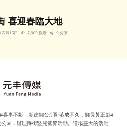
街 喜迎春臨大地
4年四月15日
7,909 觀看
0 分享
年喜事不斷，新建鄉公所剛落成不久，鄉長黃正彪4
動公園，辦理踩街暨兒童節活動。這場盛大的活動