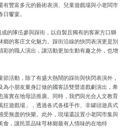
還有豐富多元的藝術表演、兒童遊戲場與小老闆市
春日饗宴。
組成的隊伍參與踩街，以自製且獨有的客家方口獅
林鄉的客庄文化魅力。踩街沿線的快閃表演更是別
精彩的職人演出，讓活動更加生動有趣之外，也增
27
+
+
3429
+
1532
+
2465
+
童節活動，除了有盛大熱鬧的踩街與快閃表演外，
兩岸佛教文化
健康及醫療
藝文
旅遊
及為小朋友量身訂做的國客語雙聲道戲劇演出，希
流專區
也落實在地母語推廣。同時，我們與光合人文教育
風狂遊戲場」，透過各式各樣手作、非罐頭遊具式
2053
+
6497
+
3988
+
8118
+
感受無盡的快樂。此外，現場還設置小老闆市集與
熱門
政治
文教
社會
美食，讓民眾品味芎林鄉最有人情味的在地特