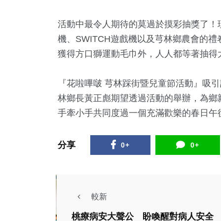
活動中最令人期待的莫過於摸彩抽獎了！
機、SWITCH遊戲機以及芎林鄉農會的
獲得方口獅運動毛巾外，人人都等著抽得
『花啦嗶啵 芎林踩街暨兒童節活動』吸
林鄉長黃正彪期望透過活動的舉辦，為鄉
手牽小手共同度過一個充滿歡樂的春日午
分享
0+
0+
較新
桃療病安大聲公 盼喚醒對病人安全