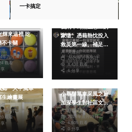
旅遊
一卡搞定
社會
生活
萬聖節最熱鬧！
義消本為熱血志工的
光輝來這裡 吃
象徵、憑藉熱忱投入
樂不卡關
救災第一線、補足正
銘德
吳建銘
職消防人力缺口、然
24年九月30日
2025年八月05日
而近日有義消隊員爆
524 觀看
8,438 觀看
分享
料、指隊內出現排擠
6 分享
文教
風波、凸顯管理與人
台中市大安區永安國
城鄉 大甲風華
際支持機制的嚴重缺
小舉辦單車采風之旅
寫生繪畫展
失。
加深學生對社區文化
皓傑
林獻元
25年十月29日
理解及鄉土產業環境
2024年五月09日
720 觀看
關注情懷
6,505 觀看
分享
0 分享