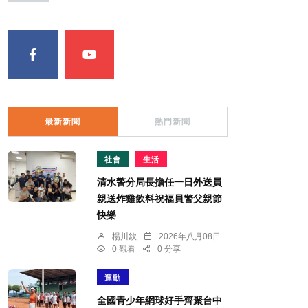
最新新聞
熱門新聞
社會
生活
清水警分局長擔任一日外送員
親送炸雞飲料祝福員警父親節
快樂
楊川欽
2026年八月08日
0 觀看
0 分享
運動
全國青少年網球好手齊聚台中