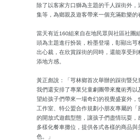
除了以客家方口獅為主題的千人踩街外，
集等，為鄉親及遊客帶來一個充滿歡樂的
當天有近160組來自在地民眾與社區社團
頭為主題進行扮裝，粉墨登場，彰顯出芎
出心裁，在欣賞踩街的同時，還能享受到
添地方感。
1
+
9
+
202
+
1009
黃正彪說：「芎林鄉首次舉辦的踩街暨兒
視
兩岸藝苑天地
2024立委選戰
運動
我們還安排了專業兒童劇團帶來魔術秀以
望給孩子們帶來一場奇幻的視覺盛宴外，
工作室、特公盟合作規劃小朋友專屬的「
9663
+
68
+
的開放式遊戲型態，讓孩子們盡情玩耍，
生活
演唱會
多樣化餐車攤位，提供各式各樣的商品與
色。」