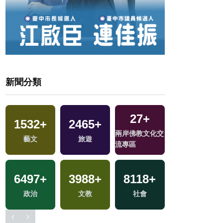
新聞分類
60
+
81
+
91
+
3000
+
交
綜藝
海峽論壇專區
2024總統大選
財經及消費
225
+
4084
+
103
+
126
+
兩岸道教文化交
綜合
評論
司法放大鏡
流專區