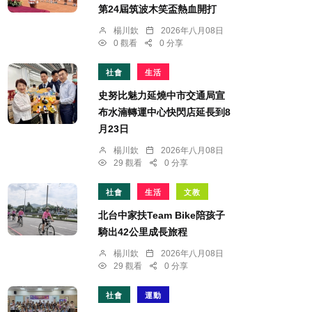
第24屆筑波木笑盃熱血開打
楊川欽
2026年八月08日
0 觀看
0 分享
社會
生活
史努比魅力延燒中市交通局宣
布水湳轉運中心快閃店延長到8
月23日
楊川欽
2026年八月08日
29 觀看
0 分享
社會
生活
文教
北台中家扶Team Bike陪孩子
騎出42公里成長旅程
楊川欽
2026年八月08日
29 觀看
0 分享
社會
運動