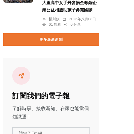
大里高中女手丹麥摘金奪銅企
業公益相挺助孩子勇闖國際
楊川欽
2026年八月08日
61 觀看
0 分享
更多最新新聞
訂閱我們的電子報
了解時事、接收新知、在家也能當個
知識通！
請鍵入Email