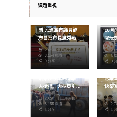
生活
議題重視
政治
財經及消費
美食
海岸九大旗艦計畫神
巨城
隱 民進黨市議員施
10月
志昌批市長盧秀燕
喝玩
張皓傑
鄭
選前承諾選後失落
2025年十月01日
20
3,154 觀看
6,
0 分享
0 
社會
綜合
藝文
執行署嘉義分署拍賣
刑案沒收車輛 25組
彩繪
人搶標 大型曳引車
快樂
編輯部
張
及拖車最熱門60萬
2023年十二月07日
20
元賣出
8,155 觀看
2,
1 分享
1 