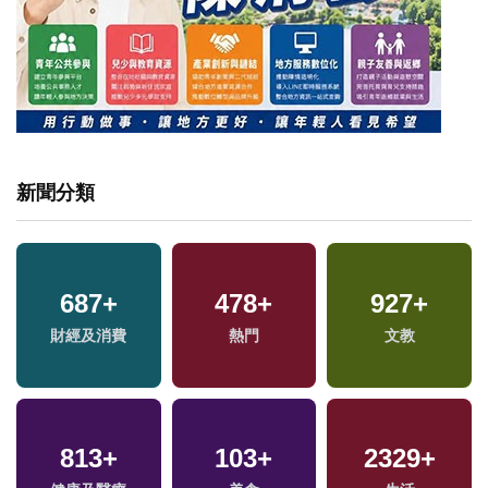
新聞分類
687
+
478
+
927
+
財經及消費
熱門
文教
813
+
103
+
2329
+
專