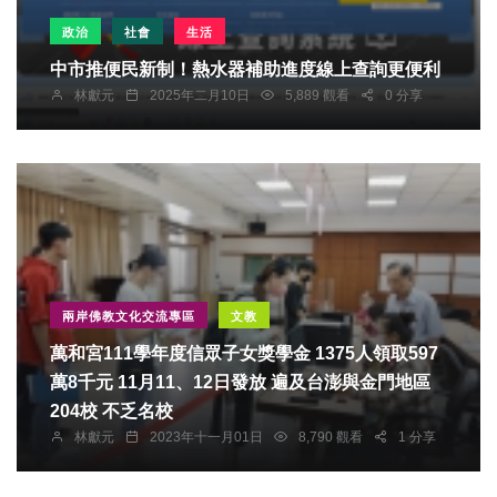
政治
社會
生活
中市推便民新制！熱水器補助進度線上查詢更便利
林獻元
2025年二月10日
5,889 觀看
0 分享
兩岸佛教文化交流專區
文教
萬和宮111學年度信眾子女獎學金 1375人領取597
萬8千元 11月11、12日發放 遍及台澎與金門地區
204校 不乏名校
林獻元
2023年十一月01日
8,790 觀看
1 分享