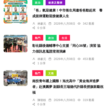
政治
健康及醫療
「爸」氣迎健康！中市衛生局邀爸爸動起來 養
成規律運動迎接健康人生
林獻元
2026年八月08日
342 觀看
0 分享
熱門
政治
生活
彰化縣後備輔導中心支援「同心36號」演習 協
力假訊息蒐證澄清演練
林獻元
2026年八月08日
453 觀看
1 分享
熱門
文教
南投青年躍上國際！旭光高中「黃金海岸造夢
者」赴澳圓夢 副縣長王瑞德代許縣長授旗鼓勵祝
福
陳朝枝
2026年八月08日
319 觀看
0 分享