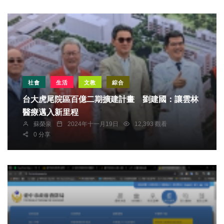
社會
生活
文教
綜合
台大虎尾院區百億二期擴建計畫 劉建國：讓雲林
醫療邁入新里程
蘇榮泉
2024年十一月19日
12,393 觀看
0 分享