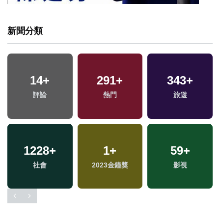
新聞分類
14
+
291
+
343
+
評論
熱門
旅遊
1228
+
1
+
59
+
社會
2023金鐘獎
影視