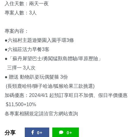
入住天數：兩天一夜
專案人數：3人
專案內容：
●六福村主題遊樂園入園手環3條
●六福莊活力早餐3客
●「蘇丹犀望巴士/勇闖猛獸島體驗/草原歷險」
三擇一 3人次
● 贈送 動物趴姿玩偶髮箍 3份
(長頸鹿哈特/獅子哈迪/狐猴哈果三款挑選)
加碼優惠：2024/4/1 起預訂享旺日不加價、假日半價優惠
$11,500+10%
各專案相關規定請洽官方網站查詢
分享
0+
0+