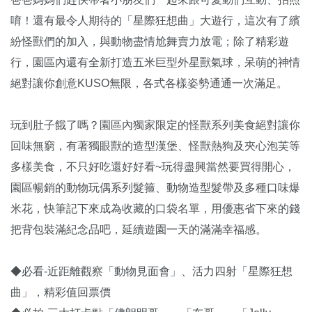
唷！還有最令人期待的「星際狂想曲」大遊行，這次有了繽
紛怪獸們的加入，與動物盡情尬舞賣力放電；除了精彩遊
行，園區內還有全新打造五米巨型外星獸氣球，呆萌的神情
絕對讓你創意KUSO無限，各式各樣姿勢通通一次滿足。
玩到肚子餓了嗎？園區內獨家限定的怪獸系列美食絕對讓你
回味無窮，有著獨眼獸的造型漢堡、怪獸熱狗及夾心泡芙等
多樣美食，不只好吃還好好看~玩得盡興當然要買得開心，
園區暢銷的動物玩偶系列髮箍、動物造型髮帶及多種口味爆
米花，快筆記下來成為收藏的口袋名單，用優惠省下來的錢
把背包裝滿紀念品吧，延續遊園一天的滿滿幸福感。
◆必看-近距離觀察「動物見面會」、活力四射「星際狂想
曲」，精彩值回票價