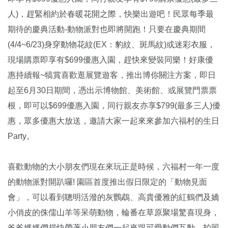
人)，趕緊相約於春暖花開之際，快樂出遊吧！民眾每季最
期待的慶典活動-動物派對也即將開跑！只要在慶典期間
(4/4~6/23)身穿動物花紋(EX：豹紋、斑馬紋)或迷彩衣服，
現場購票即享有$699優惠入園，趕快來變裝同樂！好康優
惠持續報~犒賞喜歡逛展覽遊客，推出博你關注方案，即日
起至6月30日期間，憑出示博物館、美術館、或展覽門票票
根，即可以$699優惠入園，同行親友亦享$799(最多三人)優
惠，眾多優惠大放送，邀請大家一起來來參加六福村的生日
Party。
喜歡動物的大小朋友們現在來玩正是時候，六福村一年一度
的動物派對開趴囉! 園區首度推出假日限定的「動物見面
會」，可以看到聰明活潑的灰鸚鵡、高貴優雅的紅鶴們及嬌
小俏皮的侏儒山羊等呆萌動物，輪番在草原聚場驚喜現身，
爸爸媽媽們趕快帶著小朋友們一起來跟可愛動們互動、拍照