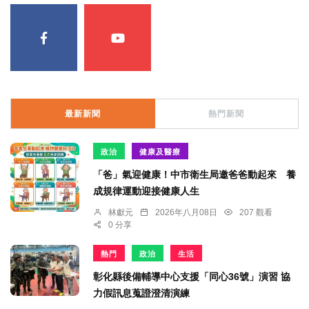
最新新聞
熱門新聞
政治
健康及醫療
「爸」氣迎健康！中市衛生局邀爸爸動起來 養
成規律運動迎接健康人生
林獻元
2026年八月08日
207 觀看
0 分享
熱門
政治
生活
彰化縣後備輔導中心支援「同心36號」演習 協
力假訊息蒐證澄清演練