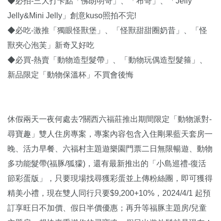
◆必拍-三大打卡點「佛朗明哥」、「布哥」、「Jelly
Jelly&Mini Jelly」創意kuso照拍不完!
◆必吃-激推「獨眼怪獸堡」、「怪獸甜甜圈奶昔」、「怪
獸夾心泡芙」新奇又好吃
◆必買-熱賣「動物造型髮帶」、「動物玩偶造型髮箍」、
新品限定「動物保溫杯」不買會後悔
休假兩天一夜何處去?關西六福莊推出期間限定「動物派對-
尋寶趣」雙人住房專案，專案內容包含入住剛果藍天套房一
晚、活力早餐、六福村主題遊樂園門票二日無限暢遊、動物
多功能髮帶(福豚/狐獴)，還有最新推出的「小島巡禮-復活
節彩蛋版」，只要現場找尋獲彩蛋並上傳粉絲團，即可獲得
精美小禮，現在雙人同行只要$9,200+10%，2024/4/1 起預
訂享旺日不加價、假日半價優惠；再升等福豚主題房/兒童