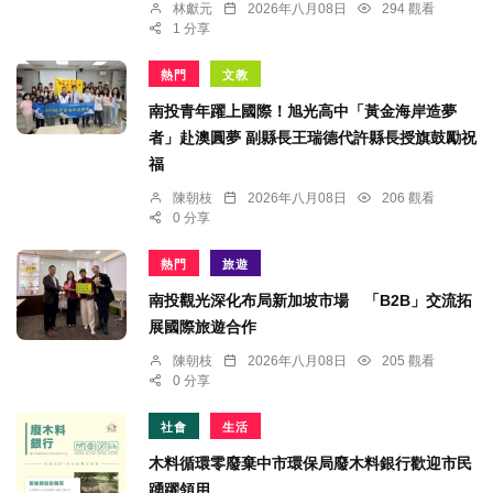
林獻元
2026年八月08日
294 觀看
1 分享
熱門
文教
南投青年躍上國際！旭光高中「黃金海岸造夢
者」赴澳圓夢 副縣長王瑞德代許縣長授旗鼓勵祝
福
陳朝枝
2026年八月08日
206 觀看
0 分享
熱門
旅遊
南投觀光深化布局新加坡市場 「B2B」交流拓
展國際旅遊合作
陳朝枝
2026年八月08日
205 觀看
0 分享
社會
生活
木料循環零廢棄中市環保局廢木料銀行歡迎市民
踴躍領用