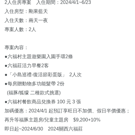
2人住房專案 入住期間：2024/4/1~6/23
入住房型：剛果藍天
入住天數：兩天一夜
專案人數：2人
專案內容：
●六福村主題遊樂園入園手環2條
●六福莊活力早餐2客
●「小島巡禮-復活節彩蛋版」 2人次
●每房贈動物多功能髮帶 2份
(福豚/狐獴 二種款式挑選)
●六福村餐飲商品兌換券 100 元 3 張
加碼優惠：2024/4/1 起預訂享旺日不加價、假日半價優惠；
再升等福豚主題房/兒童主題房 $9,200+10%
即日起~2024/6/30 2024關西六福莊