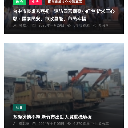
政治
生活
兩岸道教文化交流專區
台中市長盧秀燕初一連訪四宮廟發小紅包 祈求三心
願：國泰民安、市政昌隆、市民幸福
林獻元
2025年一月29日
5,971 觀看
0 分享
社會
基隆災情不輕 新竹市出動人員重機馳援
鄭銘德
2024年十月05日
6,370 觀看
0 分享