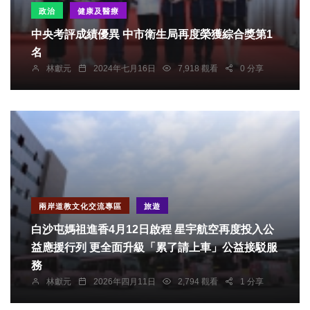
政治
健康及醫療
中央考評成績優異 中市衛生局再度榮獲綜合獎第1
名
林獻元
2024年七月16日
7,918 觀看
0 分享
兩岸道教文化交流專區
旅遊
白沙屯媽祖進香4月12日啟程 星宇航空再度投入公
益應援行列 更全面升級「累了請上車」公益接駁服
務
林獻元
2026年四月11日
2,794 觀看
1 分享