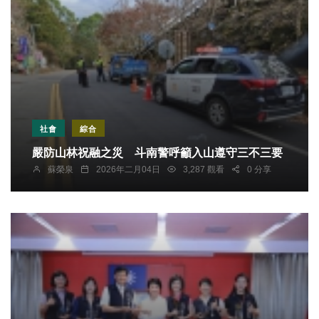
社會
綜合
嚴防山林祝融之災 斗南警呼籲入山遵守三不三要
蘇榮泉
2026年二月04日
3,287 觀看
0 分享