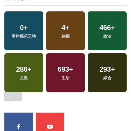
0
+
4
+
466
+
兩岸藝苑天地
綜藝
政治
286
+
693
+
293
+
兩
文教
生活
綜合
區