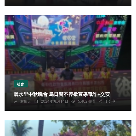
社會
麗水里中秋晚會 烏日警不停歇宣導識詐+交安
林獻元
2024年九月14日
5,462 觀看
1 分享