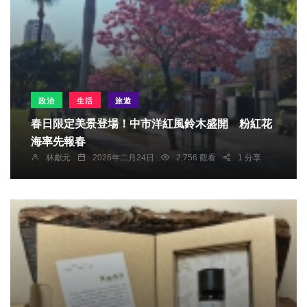
政治
生活
旅遊
春日限定美景登場！中市洋紅風鈴木盛開 粉紅花
海率先報春
林獻元
2026年二月24日
2,756 觀看
1 分享