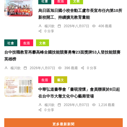
社會
生活
文教
烏日區旭日國小校舍動工盧市長宣布任內第10所
新校開工、持續擴充教育量能
楊川欽
2026年八月07日
406 觀看
0 分享
社會
生活
文教
台中技職教育再攀高峰全國技能競賽勇奪23面獎牌53人登技能競賽
英雄榜
楊川欽
2026年八月07日
396 觀看
0 分享
生活
藝文
中華弘道書學會「書硯澄懷」會員聯展於8日起
在台中市大墩文化中心藝廊登場
楊川欽
2026年八月07日
1,216 觀看
0 分享
更多最新新聞