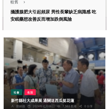
較舊
攝護腺肥大引起頻尿 男性長輩缺乏病識感 吃
安眠藥想改善反而增加跌倒風險
社會
生活
新竹縣社大成果展 通關送西瓜挺花蓮
鄭銘德
2024年七月06日
7,563 觀看
0 分享