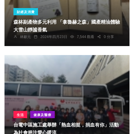
財經及消費
森林副產物多元利用 「拿魯赫之森」國產精油體驗
大雪山靜謐香氣
林獻元
2024年四月23日
7,544 觀看
0 分享
生活
健康及醫療
台電中區施工處舉辦「熱血相挺，捐血有你」活動
為社會挹注愛心暖流