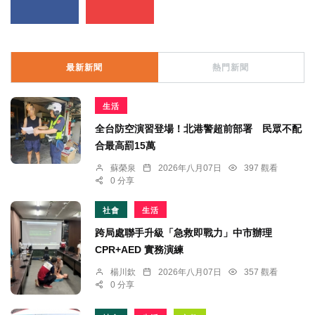
最新新聞
熱門新聞
生活
全台防空演習登場！北港警超前部署 民眾不配
合最高罰15萬
蘇榮泉
2026年八月07日
397 觀看
0 分享
社會
生活
跨局處聯手升級「急救即戰力」中市辦理
CPR+AED 實務演練
楊川欽
2026年八月07日
357 觀看
0 分享