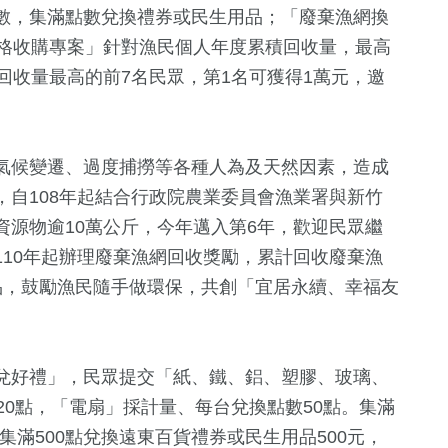
數，集滿點數兌換禮券或民生用品；「廢棄漁網換
價格收購專案」針對漁民個人年度累積回收量，最高
回收量最高的前7名民眾，第1名可獲得1萬元，邀
氣候變遷、過度捕撈等各種人為及天然因素，造成
自108年起結合行政院農業委員會漁業署與新竹
源物逾10萬公斤，今年邁入第6年，歡迎民眾繼
18
+
221
+
90
+
10年起辦理廢棄漁網回收獎勵，累計回收廢棄漁
2024立委選戰
旅遊
運動
品，鼓勵漁民隨手做環保，共創「宜居永續、幸福友
2
+
10
+
122
+
兌好禮」，民眾提交「紙、鐵、鋁、塑膠、玻璃、
兩岸佛教文化
司法放大鏡
藝文
流專區
20點，「電扇」採計量、每台兌換點數50點。集滿
，集滿500點兌換遠東百貨禮券或民生用品500元，