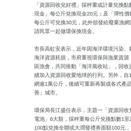
「資源回收兌好禮」採秤重或計量兌換點
現金」每公斤兌換現金20元；及「彈性
每公斤可兌換30元，此外頒發給廢棄漁網
請民眾一起做環保換現金。
市長高虹安表示，近年因海洋環境污染、
海洋資源耗損，市府重視環保與漁業資源，
區漁會，共同推動「海洋風收站」，回收資
4
+
9
+
0
+
308
+
39
+
續加入資源回收愛地球的行列。另外，自1
教
評論
兩岸藝苑天地
健康及醫療
美食
網逾1萬公斤，後續可重新再製成各式產
善」城市。
1
+
9
+
7
+
環保局長江盛任表示，主題一「資源回收
福建林公信俗文
及消費
2024總統大選
化專區
電池」6大類，採秤重每公斤兌換點數1至
100點兌換全聯或大潤發禮券面額100元