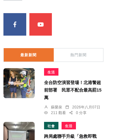
最新新聞
熱門新聞
生活
全台防空演習登場！北港警超
前部署 民眾不配合最高罰15
萬
蘇榮泉
2026年八月07日
211 觀看
0 分享
社會
生活
跨局處聯手升級「急救即戰