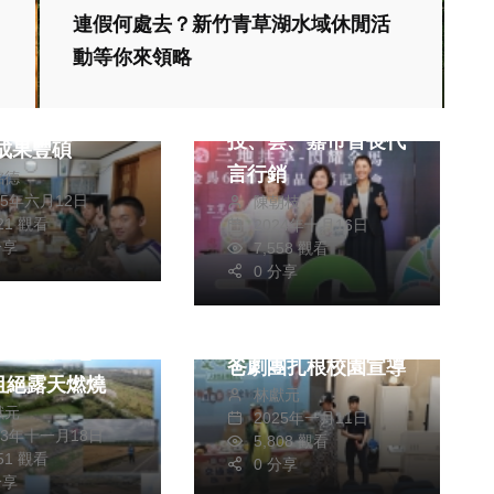
連假何處去？新竹青草湖水域休閒活
熱門
社會
動等你來領略
文教
旅遊
市培英國中學子
金馬獎「伴手禮 」
拓展國際
投、雲、嘉市首長代
視野 成果豐碩
言行銷
銘德
25年六月12日
陳朝枝
221 觀看
2024年十月16日
政治
社會
分享
7,558 觀看
藝文
0 分享
健康及醫療
「戲」說道路安全！
8縣市無人機同
中市交通局攜手陸爸
空 「天羅地
爸劇團扎根校園宣導
阻絕露天燃燒
林獻元
獻元
2025年一月11日
23年十一月18日
5,808 觀看
851 觀看
0 分享
分享