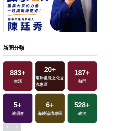
新聞分類
20
+
883
+
187
+
742
+
兩岸道教文化交
生活
熱門
社會
流專區
5
+
6
+
528
+
33
+
交
演唱會
海峽論壇專區
政治
兩岸