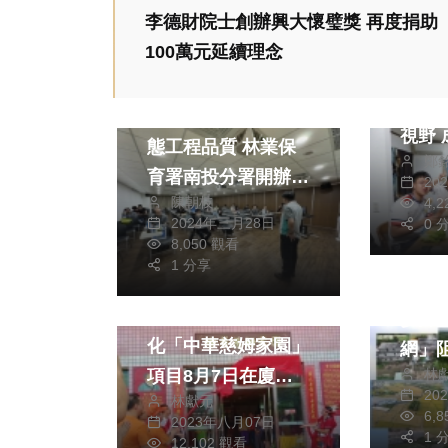
李德財院士創辦興大懷璧獎 再度捐助
文教
100萬元延續理念
新竹
文教
綜合
赴日交流 
善用AI科技及精進生
態工程品質 林業保
鄭
育署南投分署開辦三
20
陳朝枝
4,
級品管研習班！
2024年三月28日
0 
8,050 觀看
生活
兩岸
生活
1 分享
兩岸道教文化交流專區
中部
傳揚中華慈母孝善文
步升
化「中華慈姆家園」
網」
項目8月7日在廈門
林
20
林獻元
聖心曾子書院揭幕成
6,
2023年八月07日
立
1 
12,102 觀看