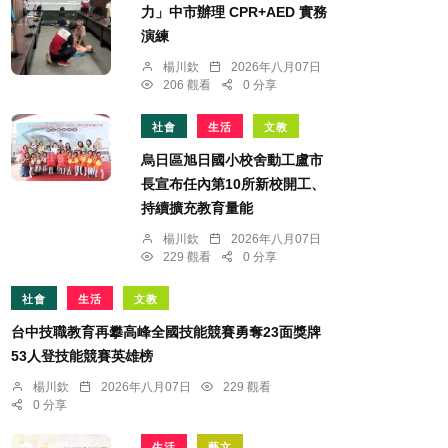
力」中市辦理 CPR+AED 實務
演練
楊川欽
2026年八月07日
206 觀看
0 分享
社會
生活
文教
烏日區旭日國小校舍動工盧市
長宣布任內第10所新校開工、
持續擴充教育量能
楊川欽
2026年八月07日
229 觀看
0 分享
社會
生活
文教
台中技職教育再攀高峰全國技能競賽勇奪23面獎牌
53人登技能競賽英雄榜
楊川欽
2026年八月07日
229 觀看
0 分享
生活
藝文