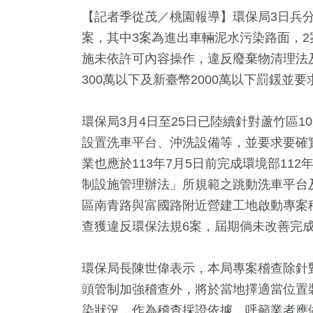
【記者季從茂／桃園報導】環保局3日兵
案，其中3案為進出車輛泥水污染路面，2
施未依許可內容操作，違反廢棄物清理法
300萬以下及新臺幣2000萬以下罰鍰並
環保局3月4日至25日已陸續針對蘆竹區
設置洗車平台、沖洗設備等，並要求要確
0
+
398
+
337
+
1
+
32
+
業也應於113年7月5日前完成環境部11
放大鏡
旅遊
熱門
兩岸藝苑天地
2024立
制設施管理辦法」所規範之跳動洗車平台及
區南青路與富國路附近營建工地啟動專案稽
2
+
查獲違反環保法規6案，屆期倘未改善完
+
1005
+
福建林公信俗文
3金鐘獎
政治
化專區
環保局長陳世偉表示，本局專案稽查除針
頭管制加強稽查外，將於當地擇適當位置
染狀況，作為稽查採證依據，呼籲業者應