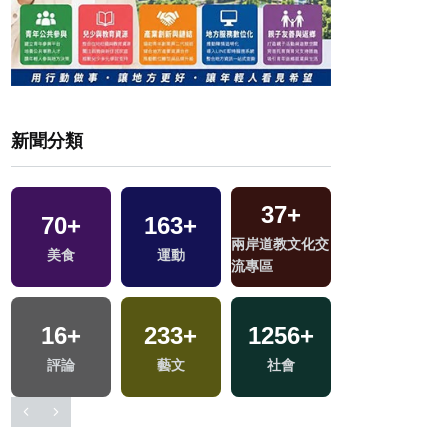
新聞分類
37
+
70
+
163
+
11
+
兩岸道教文化交
美食
運動
演唱會
流專區
16
+
233
+
1256
+
61
+
區
評論
藝文
社會
影視