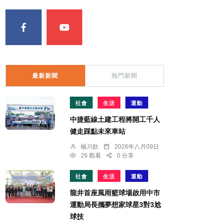
最新新聞
熱門新聞
社會
生活
運動
中捷藍線土建工程將開工千人
健走踩點未來車站
楊川欽
2026年八月09日
26 觀看
0 分享
社會
生活
運動
龍井首座風雨籃球場啟用中市
運動局長攜夢想家球星3對3尬
球技