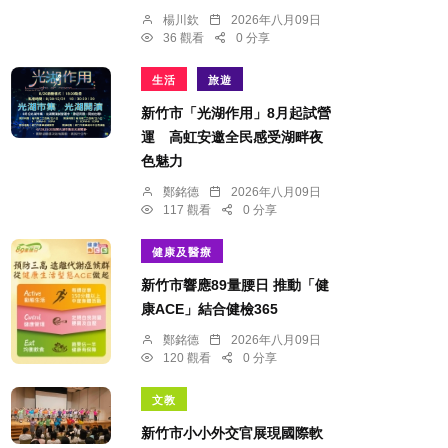
楊川欽
2026年八月09日
36 觀看
0 分享
生活
旅遊
新竹市「光湖作用」8月起試營
運 高虹安邀全民感受湖畔夜
色魅力
鄭銘德
2026年八月09日
117 觀看
0 分享
健康及醫療
新竹市響應89量腰日 推動「健
康ACE」結合健檢365
鄭銘德
2026年八月09日
120 觀看
0 分享
文教
新竹市小小外交官展現國際軟