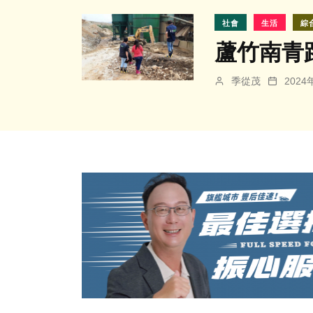
社會
生活
綜
蘆竹南青
季從茂
202