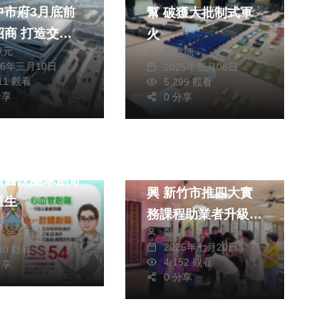
中市府3月底前
幫 破獲大批制式軍
打造交通
火
獻元
鄭銘德
戶
26年三月10日
2025年三月06日
911 觀看
5,299 觀看
分享
0 分享
社會
生活
醫療
財經及消費
重壓險奪命 台
推動舊城商圈再造復
濟醫院團隊創奇
興 新竹市推四大實
重生
務課程助業者升級轉
皓傑
鄭銘德
型 提升商家競爭力
25年七月15日
2025年七月20日
930 觀看
4,152 觀看
分享
0 分享