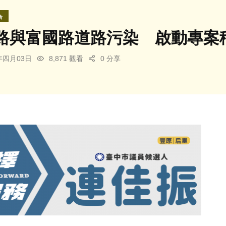
合
路與富國路道路污染 啟動專案
4年四月03日
8,871 觀看
0 分享