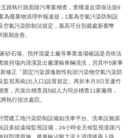
分五路執行路面除污專案稽查，查獲違反環保法規6
案為廢棄物清理申報違規，1案為空氣污染防制設
及空氣污染防制法規定，最高可分別裁處新臺幣
要求限期改善。
10家砂石場、預拌混凝土廠等事業進場確認是否依法
實維持場內清潔及出廠運輸車輛清洗，另其中5家事
656
+
555
+
671
+
2年新修正「固定污染源逸散性粒狀污染物空氣污染防
委選戰
文教
健康及醫療
綜合
監視系統(出入口)設置規定。再於本月3日至蘆竹
查，共派出稽查員5組人力同步稽查11家廠商，
4
+
成將執行按次處罰。
13
+
12
+
兩岸佛教文化交
2024總統大選
海峽論壇專
流專區
對營建工地污染防制設備如洗車平台、洗車設施源
裝設多組遠端監視設備，24小時全天候監視道路污
做好防護措施，將車輪沾附之泥土清理後再上路，