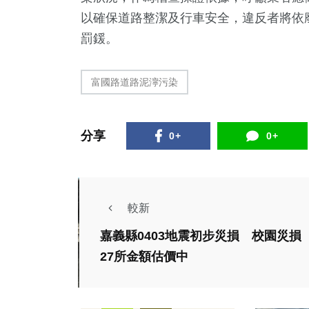
以確保道路整潔及行車安全，違反者將依廢棄
罰鍰。
富國路道路泥濘污染
分享
0+
0+
較新
嘉義縣0403地震初步災損 校園災損
政治
27所金額估價中
旅遊
水湳