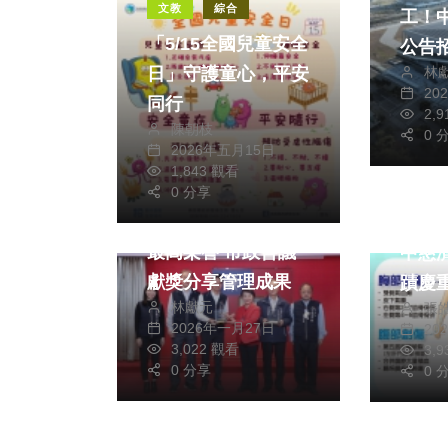
文教
綜合
工！
「5/15全國兒童安全
公告招商 
日」守護童心，平安
林
新門
20
同行
2,
陳朝枝
0 
2026年五月15日
1,843 觀看
政治
財經及消費
健康及
0 分享
東勢地所榮獲金檔獎
鋼樑
最高榮譽 市政會議
中慈
獻獎分享管理成果
蹟慶
林獻元
張
2026年一月27日
20
3,022 觀看
3,
0 分享
0 