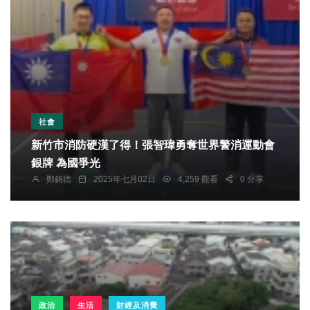
社會
新竹市消防硬漢了得！張智瑋勇奪世界警消運動會
銀牌 為國爭光
鄭銘德
2025年七月02日
4,259 觀看
0 分享
政治
生活
財經及消費