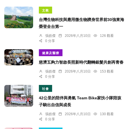
文教
台灣生物科技與應用微生物躋身世界前30強東海
榮登全台第一
張皓傑
2026年八月10日
126 觀看
0 分享
健康及醫療
慈濟五夠力智啟長照新時代翻轉銀髮共創再青春
張皓傑
2026年八月10日
153 觀看
0 分享
社會
42公里的陪伴與勇氣 Team Bike家扶小隊陪孩
子騎出自信與成長
張皓傑
2026年八月10日
130 觀看
0 分享