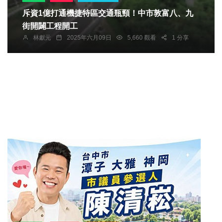
斥資1億打通機捷特區交通瓶頸！中市敦富八、九
街開闢工程開工
林獻元
2025年六月09日
5,660 觀看
1 分享