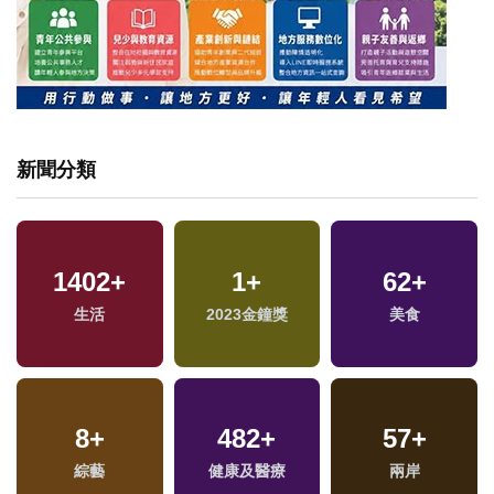
新聞分類
1402
+
1
+
62
+
生活
2023金鐘獎
美食
8
+
482
+
57
+
綜藝
健康及醫療
兩岸