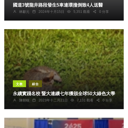
國道3號龍井路段發生5車連環撞倒致4人送醫
林獻元
2024年十月15日
5,351 觀看
0 分享
文教
綜合
永續實踐名校 暨大連續七年獲頒全球50大綠色大學
陳朝枝
2023年十二月21日
7,131 觀看
0 分享