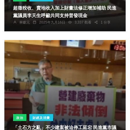
超徵稅收、賣地收入加上財畫法修正增加補助 民進
黨議員李天生呼籲共同支持普發現金
林獻元
2025年九月16日
3,337 觀看
1 分享
政治
財經及消費
「土石方之亂」不少建案被迫停工延宕 民進黨市議