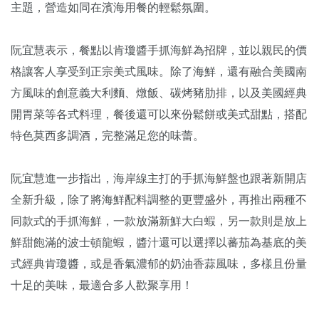
主題，營造如同在濱海用餐的輕鬆氛圍。
阮宜慧表示，餐點以肯瓊醬手抓海鮮為招牌，並以親民的價
格讓客人享受到正宗美式風味。除了海鮮，還有融合美國南
方風味的創意義大利麵、燉飯、碳烤豬肋排，以及美國經典
開胃菜等各式料理，餐後還可以來份鬆餅或美式甜點，搭配
特色莫西多調酒，完整滿足您的味蕾。
阮宜慧進一步指出，海岸線主打的手抓海鮮盤也跟著新開店
全新升級，除了將海鮮配料調整的更豐盛外，再推出兩種不
同款式的手抓海鮮，一款放滿新鮮大白蝦，另一款則是放上
鮮甜飽滿的波士頓龍蝦，醬汁還可以選擇以蕃茄為基底的美
式經典肯瓊醬，或是香氣濃郁的奶油香蒜風味，多樣且份量
十足的美味，最適合多人歡聚享用！