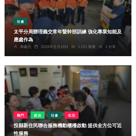
社會
太平分局辦理義交常年暨幹部訓練 強化專業知能及
應處作為
林獻元
2026年五月19日
1,551 觀看
1 分享
熱門
政治
社會
生活
投縣新住民聯合服務機動櫃檯啟動 提供全方位可近
性服務