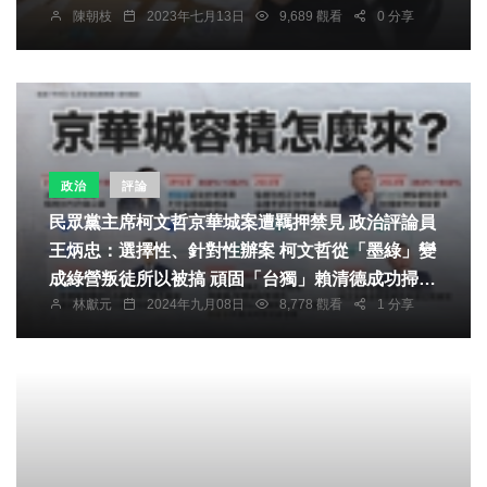
陳朝枝
2023年七月13日
9,689 觀看
0 分享
政治
評論
民眾黨主席柯文哲京華城案遭羈押禁見 政治評論員
王炳忠：選擇性、針對性辦案 柯文哲從「墨綠」變
成綠營叛徒所以被搞 頑固「台獨」賴清德成功掃除
林獻元
2024年九月08日
8,778 觀看
1 分享
執政一大障礙