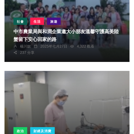
社會
生活
旅遊
中市農業局與和潤企業邀大小朋友溫馨守護高美陸
蟹留下安心回家的路
楊川欽
2025年七月27日
4,322 觀看
237 分享
政治
財經及消費