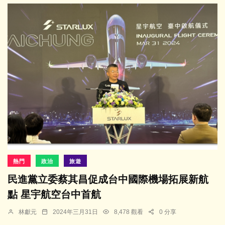
熱門
政治
旅遊
民進黨立委蔡其昌促成台中國際機場拓展新航
點 星宇航空台中首航
林獻元
2024年三月31日
8,478 觀看
0 分享