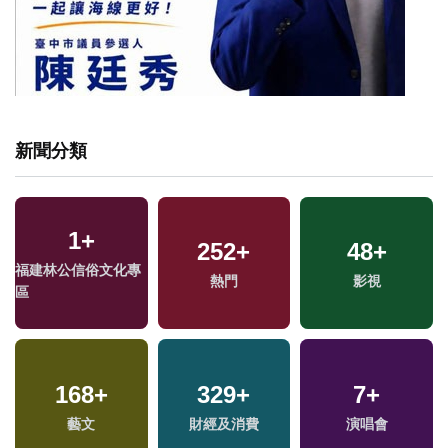
新聞分類
1
+
12
+
252
121
+
+
994
48
+
+
福建林公信俗文化專
評論
熱門
運動
影視
社會
區
27
+
168
+
329
455
+
+
7
8
+
+
兩岸道教文化交流專
藝文
財經及消費
綜合
海峽論壇專區
演唱會
區