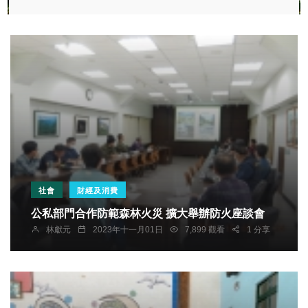
社會
財經及消費
公私部門合作防範森林火災 擴大舉辦防火座談會
林獻元
2023年十一月01日
7,899 觀看
1 分享