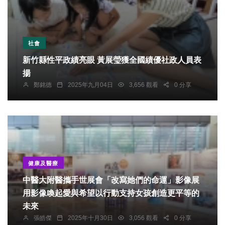
社會
新竹縣性平政績亮眼 黃展瑩獲全國績優社政人員表
揚
鄭銘德
2025年九月04日
3,656 觀看
0 分享
健康及醫療
中醫大附醫攜手世展會「改寫她們的命運」影像展
用影像喚起愛與希望以行動支持女孩創造更平等的
未來
張皓傑
2025年十月30日
3,056 觀看
0 分享