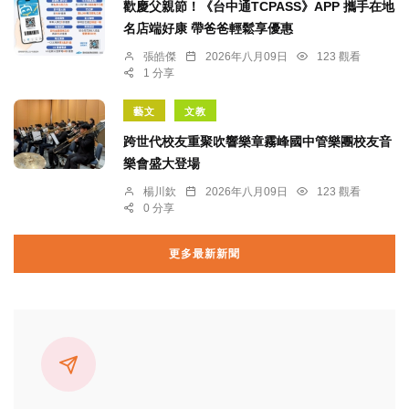
歡慶父親節！《台中通TCPASS》APP 攜手在地
名店端好康 帶爸爸輕鬆享優惠
張皓傑
2026年八月09日
123 觀看
1 分享
藝文
文教
跨世代校友重聚吹響樂章霧峰國中管樂團校友音
樂會盛大登場
楊川欽
2026年八月09日
123 觀看
0 分享
更多最新新聞