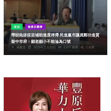
政治
健康及醫療
帶狀疱疹疫苗補助進度停滯 民進黨市議員鄭功進質
疑中市府：顧老顧小不能淪為口號
林獻元
2026年三月30日
2,637 觀看
1 分享