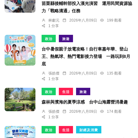
苗栗縣後輔幹部投入漢光演習 運用民間資源協
力「戰略溝通」任務
林獻元
2026年八月09日
199 觀看
1 分享
政治
旅遊
台中暑假親子放電攻略！自行車嘉年華、登山
王、熱氣球、熱門電影接力登場 一路玩到8月
底
張皓傑
2026年八月09日
135 觀看
1 分享
政治
生活
旅遊
森林與濱海的夏季涼感 台中山海露營消暑趣
張皓傑
2026年八月09日
174 觀看
1 分享
政治
生活
財經及消費