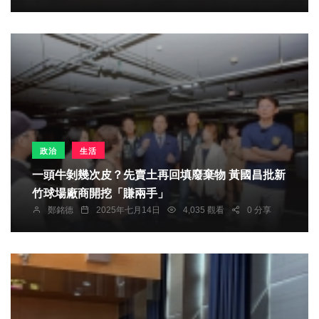
政治
生活
一頭牛剝幾次皮？先賣土再回填廢棄物 黃國昌批新
竹球場廠商開挖「賺兩手」
鄭銘德
2025年七月14日
4,035 觀看
0 分享