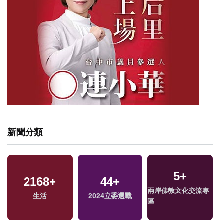
新聞分類
5
+
2168
+
44
+
兩岸佛教文化交流專
兩
生活
2024立委選戰
區
區