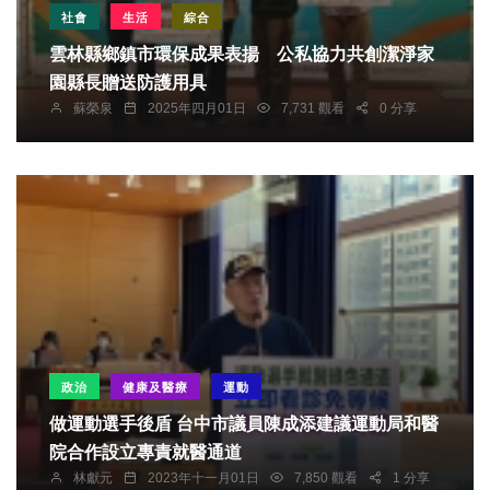
社會
生活
綜合
雲林縣鄉鎮市環保成果表揚 公私協力共創潔淨家
園縣長贈送防護用具
蘇榮泉
2025年四月01日
7,731 觀看
0 分享
政治
健康及醫療
運動
做運動選手後盾 台中市議員陳成添建議運動局和醫
院合作設立專責就醫通道
林獻元
2023年十一月01日
7,850 觀看
1 分享