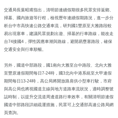
交通局長葉昭甫指出，清明節連續假期很多民眾安排返鄉、
掃墓、國內旅遊等行程，檢視歷年連續假期路況，進一步分
析台中市高快速公路交通車流，研判國1豐原至大雅路段較
易出現塞車，建議民眾規劃出遊、掃墓的行車路線，能改走
台74接國4，彈性因應車潮與路線，避開易壅塞路段，確保
交通安全與行車順暢。
另外，國道中部路段，國1南向大雅至台中路段、北向大雅
至豐原連假期間每日7-24時，國3北向中港系統至大甲連假
期間每日13-24時，高公局將開放路肩供小型車行駛，市府
與高公局也將視國道主線與地方道路車流狀況，適時調整號
誌時制，以提升交流道周邊道路行車效率，有關清明節連假
國道中部路段詳細疏運措施，民眾可上交通部高速公路局網
頁查詢。