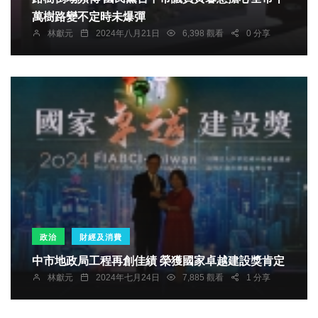
萬樹路變不定時未爆彈
林獻元
2024年八月21日
6,398 觀看
0 分享
政治
財經及消費
中市地政局工程再創佳績 榮獲國家卓越建設獎肯定
林獻元
2024年七月24日
7,885 觀看
1 分享