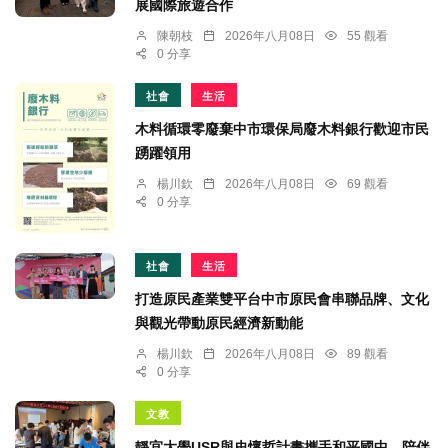
展國際旅遊合作
陳朝枝
2026年八月08日
55 觀看
0 分享
社會
生活
木料循環零廢棄中市環保局廢木料銀行歡迎市民
踴躍領用
楊川欽
2026年八月08日
69 觀看
0 分享
社會
生活
打造原民產業雙平台中市原民會串聯品牌、文化
與觀光帶動原民經濟新動能
楊川欽
2026年八月08日
89 觀看
0 分享
文教
靜宜大學USR與史懷哲計畫攜手和平國中，陪伴