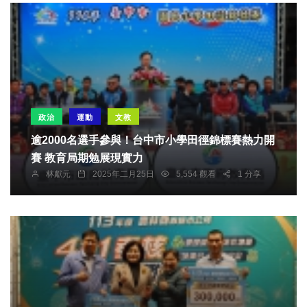
政治
運動
文教
逾2000名選手參與！台中市小學田徑錦標賽熱力開
賽 教育局期勉展現實力
林獻元
2025年二月25日
5,554 觀看
1 分享