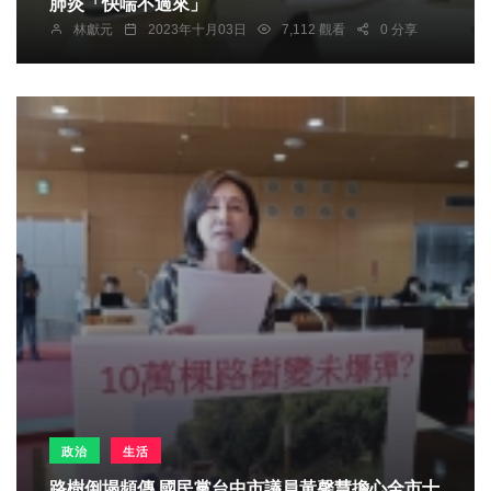
肺炎「快喘不過來」
林獻元
2023年十月03日
7,112 觀看
0 分享
政治
生活
路樹倒塌頻傳 國民黨台中市議員黃馨慧擔心全市十