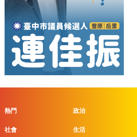
熱門
政治
社會
生活