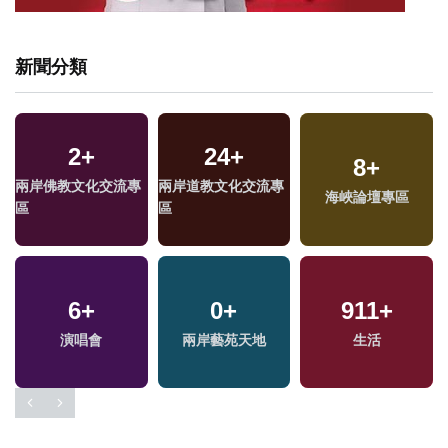
新聞分類
2
+
24
+
8
+
兩岸佛教文化交流專
兩岸道教文化交流專
海峽論壇專區
區
區
6
+
0
+
911
+
演唱會
兩岸藝苑天地
生活