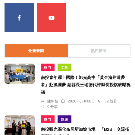
最新新聞
熱門新聞
熱門
文教
南投青年躍上國際！旭光高中「黃金海岸造夢
者」赴澳圓夢 副縣長王瑞德代許縣長授旗鼓勵祝
福
陳朝枝
2026年八月08日
52 觀看
0 分享
熱門
旅遊
南投觀光深化布局新加坡市場 「B2B」交流拓