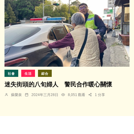
社會
生活
綜合
迷失街頭的八旬婦人 警民合作暖心關懷
蘇榮泉
2024年三月28日
8,051 觀看
1 分享