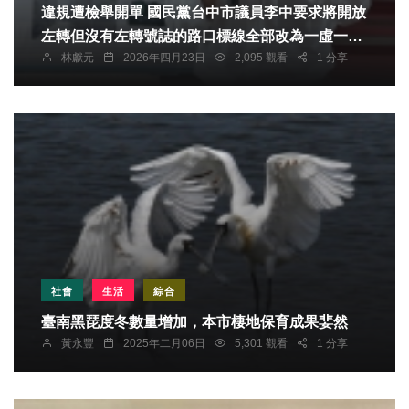
違規遭檢舉開單 國民黨台中市議員李中要求將開放
左轉但沒有左轉號誌的路口標線全部改為一虛一實
林獻元
2026年四月23日
2,095 觀看
1 分享
線，並且取消十米道路的雙黃線
社會
生活
綜合
臺南黑琵度冬數量增加，本市棲地保育成果婓然
黃永豐
2025年二月06日
5,301 觀看
1 分享