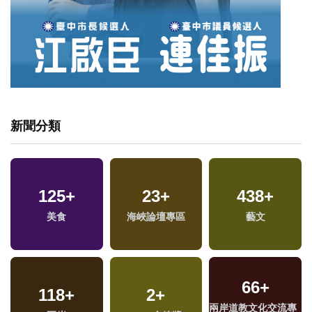
新聞分類
125
+
23
+
438
+
兩
美食
海峽論壇專區
藝文
區
66
+
118
+
2
+
兩岸道教文化交流專