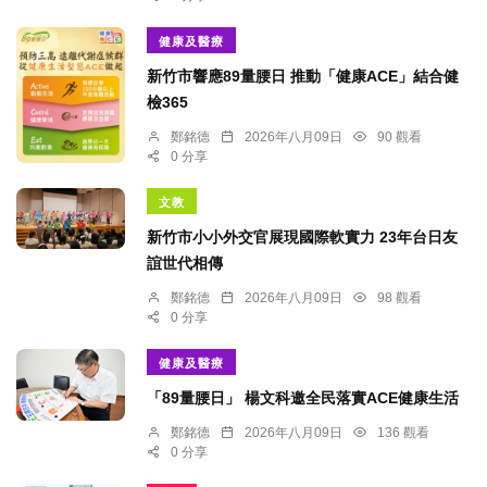
健康及醫療
新竹市響應89量腰日 推動「健康ACE」結合健
檢365
鄭銘德
2026年八月09日
90 觀看
0 分享
文教
新竹市小小外交官展現國際軟實力 23年台日友
誼世代相傳
鄭銘德
2026年八月09日
98 觀看
0 分享
健康及醫療
「89量腰日」 楊文科邀全民落實ACE健康生活
鄭銘德
2026年八月09日
136 觀看
0 分享