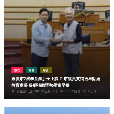
熱門
社會
綜合
嘉義市2成學童餓肚子上課？ 市議員質詢送早點給
教育處長 提醒補助弱勢學童早餐
蘇榮泉
2025年五月01日
6,444 觀看
0 分享