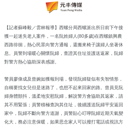
【記者蘇峰毅／雲林報導】西螺分局西螺派出所日前下午接
獲一起迷失老人案件，一名阮姓婦人(80多歲)在西螺鎮興農
西路徘徊，熱心民眾向警方通報，還搬來椅子讓婦人坐著休
息。員警到場暖心關懷阮婦，查證其住址並護送返家，阮婦
對警方熱心協助深表感謝。
警員廖偉成及曾婉如獲報到場，發現阮婦疑似有失智情形，
自稱要找女兒但是迷路了，也想不起來回家的路。曾員見阮
婦身體顫抖，溫柔地安慰阮婦，解說警方會協助其返家，請
其不用緊張；員警積極查詢其住址，後續護送阮婦平安返回
家中，阮婦不斷向警方道謝，員警貼心叮嚀阮婦近期天氣變
化大，務必注意保暖，如果思念家人可以撥打電話或視訊方