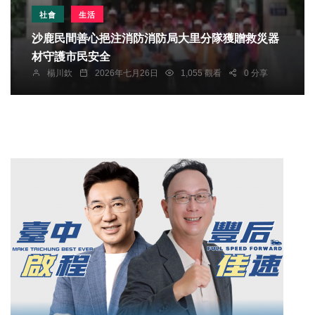
社會
生活
沙鹿民間善心挹注消防消防局大里分隊獲贈救災器
材守護市民安全
楊川欽
2026年七月26日
1,055 觀看
0 分享