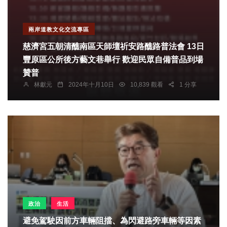
兩岸道教文化交流專區
慈濟宮五朝清醮南區天師壇祈安路醮路普法會 13日
豐原區公所後方藝文巷舉行 歡迎民眾自備普品到場
贊普
林獻元
2024年十月10日
10,839 觀看
1 分享
政治
生活
避免駕駛因前方車輛阻擋、為閃避路旁車輛等因素