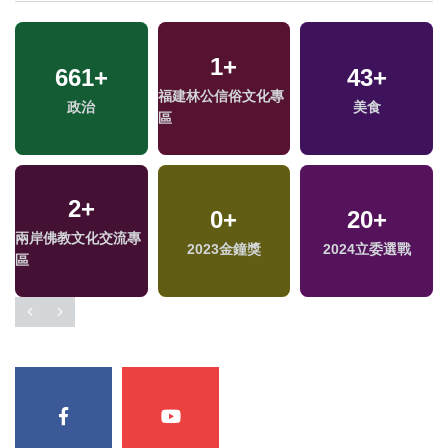
1
+
661
+
43
+
福建林公信俗文化專
政治
美食
區
2
+
0
+
20
+
兩岸佛教文化交流專
2023金鐘獎
2024立委選戰
區