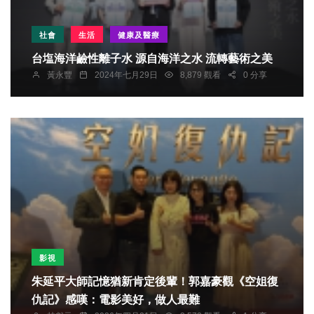
社會
生活
健康及醫療
台塩海洋鹼性離子水 源自海洋之水 流轉藝術之美
黃永豐
2024年七月29日
8,879 觀看
0 分享
影視
朱延平大師記憶猶新肯定後輩！郭嘉豪觀《空姐復
仇記》感嘆：電影美好，做人最難