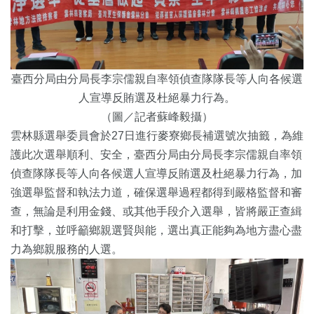
臺西分局由分局長李宗儒親自率領偵查隊隊長等人向各候選
人宣導反賄選及杜絕暴力行為。
（圖／記者蘇峰毅攝）
雲林縣選舉委員會於27日進行麥寮鄉長補選號次抽籤，為維
護此次選舉順利、安全，臺西分局由分局長李宗儒親自率領
偵查隊隊長等人向各候選人宣導反賄選及杜絕暴力行為，加
強選舉監督和執法力道，確保選舉過程都得到嚴格監督和審
查，無論是利用金錢、或其他手段介入選舉，皆將嚴正查緝
和打擊，並呼籲鄉親選賢與能，選出真正能夠為地方盡心盡
力為鄉親服務的人選。