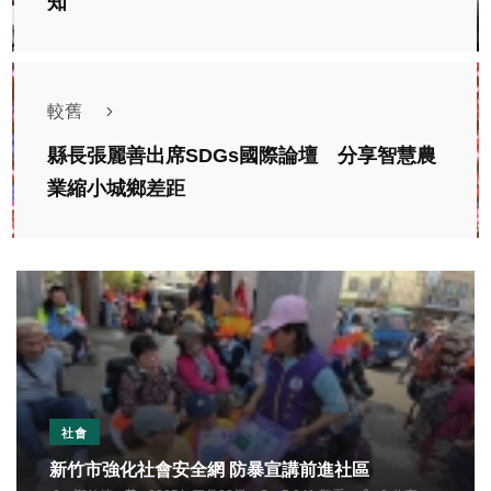
知
較舊
縣長張麗善出席SDGs國際論壇 分享智慧農
業縮小城鄉差距
社會
新竹市強化社會安全網 防暴宣講前進社區