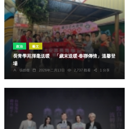
政治
藝文
長青學苑揮毫送暖 「歲末送暖‧春聯傳情」溫馨登
場
張皓傑
2026年二月13日
2,737 觀看
1 分享