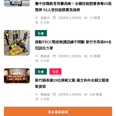
臺中技職教育再攀高峰！全國技能競賽勇奪23面
獎牌 53人登技能競賽英雄榜
林獻元
2026年八月08日
13 觀看
0 分享
社會
推動TECC戰術救護訓練不間斷 新竹市再添84名
完訓生力軍
鄭銘德
2026年八月08日
83 觀看
0 分享
社會
生活
新竹縣表揚19位模範父親 楊文科向全縣父親致
敬賀節
鄭銘德
2026年八月08日
106 觀看
0 分享
更多最新新聞