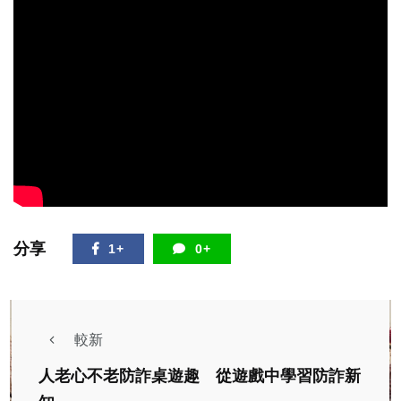
分享
1+
0+
較新
人老心不老防詐桌遊趣 從遊戲中學習防詐新