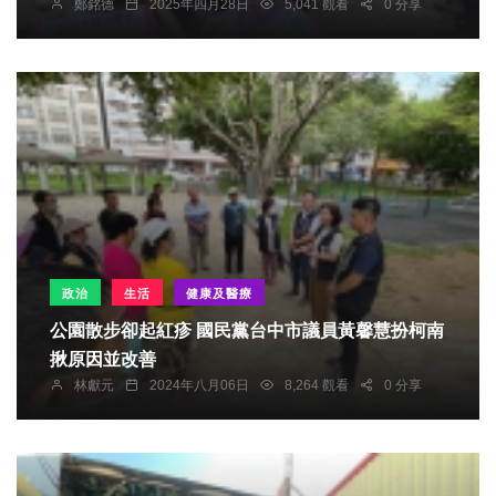
鄭銘德
2025年四月28日
5,041 觀看
0 分享
政治
生活
健康及醫療
公園散步卻起紅疹 國民黨台中市議員黃馨慧扮柯南
揪原因並改善
林獻元
2024年八月06日
8,264 觀看
0 分享