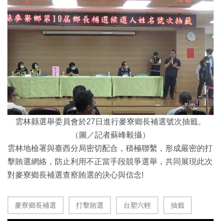
雲林縣選舉委員會於27日進行麥寮鄉長補選號次抽籤。
（圖／記者蘇峰毅攝）
雲林地檢署與臺西分局密切配合，積極聯繫，形成嚴密的打
擊賄選網絡，防止利用不正當手段競爭選舉，共同展現此次
對麥寮鄉長補選查察賄選的決心與信念!
麥寮鄉長補選
打擊賄選
台塑六輕
抽籤