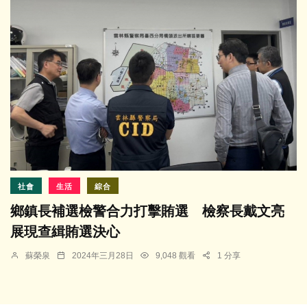
社會
生活
綜合
鄉鎮長補選檢警合力打擊賄選 檢察長戴文亮
展現查緝賄選決心
蘇榮泉
2024年三月28日
9,048 觀看
1 分享