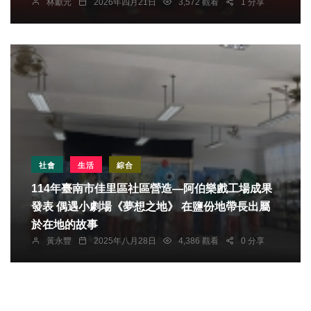
林獻元
2026年四月21日
3,572 觀看
1 分享
社會
生活
綜合
114年臺南市佳里區社區營造—阿伯樂戲工場成果
發表 偶遇小劇場《夢想之地》 在鹽份地帶長出屬
於在地的故事
黃永豐
2025年八月28日
4,386 觀看
0 分享