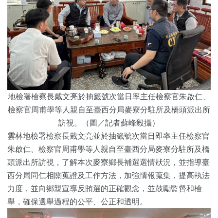
地檢署檢察長戴文亮於抽籤號次當日率主任檢察官朱啟仁、
檢察官周甫學等人親自至臺西分局麥寮分駐所及橋頭派出所
訪視。（圖／記者蘇峰毅攝）
雲林地檢署檢察長戴文亮並於抽籤號次當日即率主任檢察官
朱啟仁、檢察官周甫學等人親自至臺西分局麥寮分駐所及橋
頭派出所訪視，了解本次麥寮鄉長補選選情狀況，並指導臺
西分局同仁相關蒐證及工作方法，加強情報蒐集，提高執法
力度，並向鄉親宣導反賄選的正確觀念，並鼓勵監督和檢
舉，確保選舉過程的公平、公正和透明。