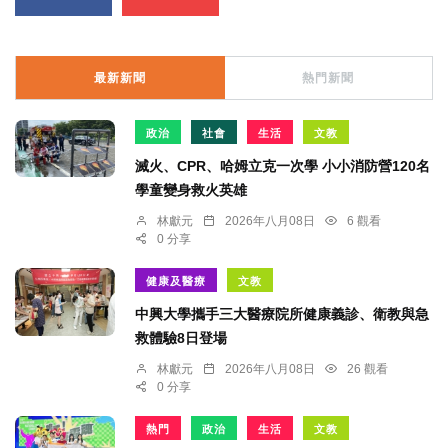
最新新聞
熱門新聞
政治
社會
生活
文教
滅火、CPR、哈姆立克一次學 小小消防營120名
學童變身救火英雄
林獻元
2026年八月08日
6 觀看
0 分享
健康及醫療
文教
中興大學攜手三大醫療院所健康義診、衛教與急
救體驗8日登場
林獻元
2026年八月08日
26 觀看
0 分享
熱門
政治
生活
文教