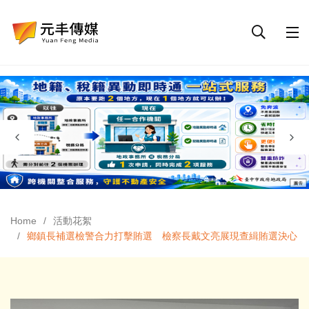
Home
活動花絮
鄉鎮長補選檢警合力打擊賄選 檢察長戴文亮展現查緝賄選決心