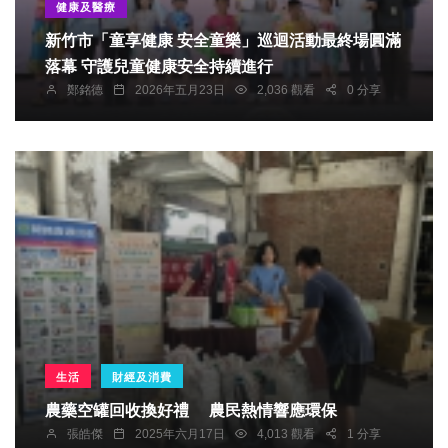
健康及醫療
新竹市「童享健康 安全童樂」巡迴活動最終場圓滿
落幕 守護兒童健康安全持續進行
鄭銘德
2026年五月23日
2,036 觀看
0 分享
生活
財經及消費
農藥空罐回收換好禮 農民熱情響應環保
張皓傑
2025年六月17日
4,013 觀看
1 分享