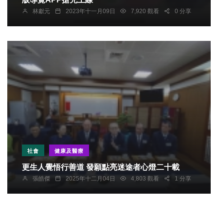
林獻元
2023年十一月09日
7,920 觀看
0 分享
社會
健康及醫療
更生人覺悟行善道 發願點亮迷途者心燈二十載
張皓傑
2025年十二月04日
4,803 觀看
1 分享