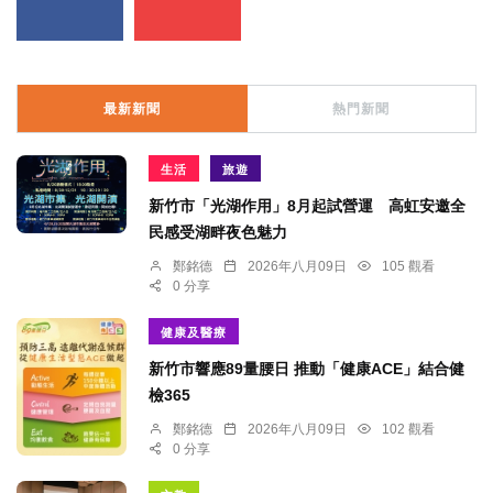
最新新聞
熱門新聞
生活
旅遊
新竹市「光湖作用」8月起試營運 高虹安邀全
民感受湖畔夜色魅力
鄭銘德
2026年八月09日
105 觀看
0 分享
健康及醫療
新竹市響應89量腰日 推動「健康ACE」結合健
檢365
鄭銘德
2026年八月09日
102 觀看
0 分享