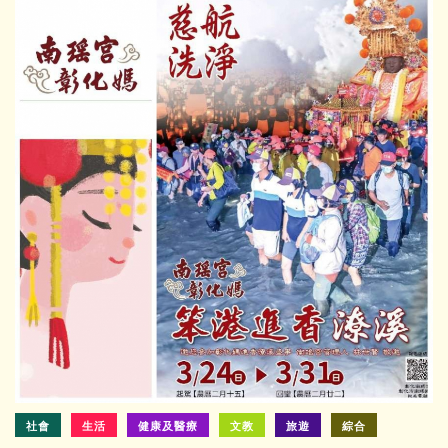
社會
生活
健康及醫療
文教
旅遊
綜合