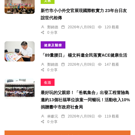
文教
新竹市小小外交官展現國際軟實力 23年台日友
誼世代相傳
鄭銘德
2026年八月09日
120 觀看
0 分享
健康及醫療
「89量腰日」 楊文科邀全民落實ACE健康生活
鄭銘德
2026年八月09日
147 觀看
0 分享
生活
最好玩的父親節！「爸氣集合」出發工程冒險島
邀約13個社福單位孩童一同暢玩！活動收入10%
捐贈臺中市政府社會局
林獻元
2026年八月09日
119 觀看
0 分享