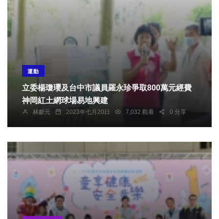
運動
立委楊瓊瓔及台中市議員羅永珍爭取800萬元經費
神岡紅土網球場易地興建
林獻元
2023年七月20日
7,032 觀看
0 分享