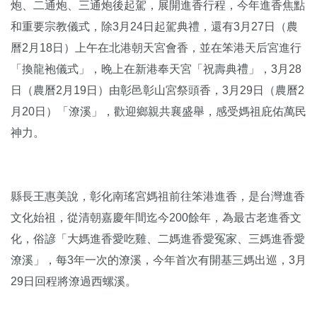
炮、二通炮、三通炮後起駕，展開進香行程，今年進香焦點
和重要宗教儀式，除3月24日起駕典禮，還有3月27日（農
曆2月18日）上午在北港朝天宮會香，並在笨港天后宮進行
「換龍袍儀式」，晚上在新港奉天宮「祝壽典禮」，3月28
日（農曆2月19日）由彰邑彰山宮祭頭香，3月29日（農曆2
月20日）「潦溪」，歡迎鄉親共襄盛舉，感受媽祖庇佑萬民
神力。
縣長王惠美說，彰化南瑤宮媽祖前往笨港進香，是台灣進香
文化始祖，從清朝嘉慶年間迄今200餘年，為最古老進香文
化，俗諺「大媽進香愛吃雞、二媽進香愛冤家、三媽進香愛
潦溪」，每3年一次的潦溪，今年首次有開基三媽出巡，3月
29日回程將潦過西螺溪。