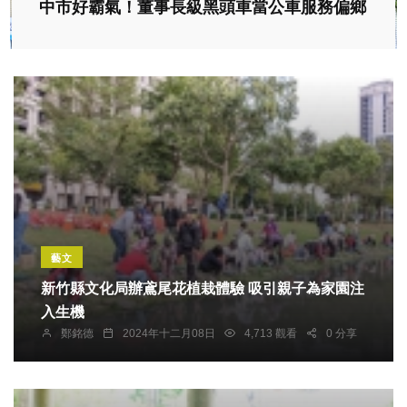
中市好霸氣！董事長級黑頭車當公車服務偏鄉
藝文
新竹縣文化局辦鳶尾花植栽體驗 吸引親子為家園注
入生機
鄭銘德
2024年十二月08日
4,713 觀看
0 分享