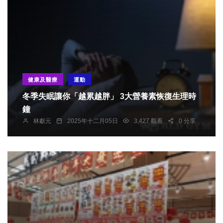
健康及醫療
運動
冬季失眠讓你「越累越胖」 3大營養素恢復生理時
鐘
林獻元
2025年十二月05日
3,427 觀看
0 分享