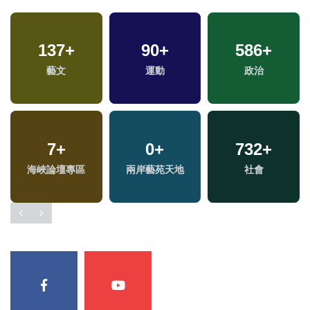
137
+
90
+
586
+
專
藝文
運動
政治
7
+
0
+
732
+
海峽論壇專區
兩岸藝苑天地
社會