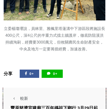
立委楊瓊瓔說，員林里、雅楓里塔蓮溝中下游區段將施設長
400公尺，深4公尺的半重力式擋土牆護岸，徹底防阻溪洪
持續淘刷，經費要3000萬元，但攸關農民生命財產安全，
中央及地方一定要籌措經費，加速改善。
分享
0+
0+
較新
豐原慈濟宮建廟三百年媽祖下鄉行 3月29日起