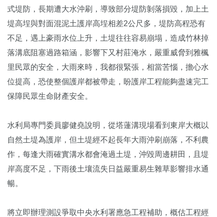
式堤防，長期遭大水沖刷，導致部分堤防剝落損毀，加上土
堤高埕與對面混泥土護岸高埕相差2公尺多，堤防高程恐有
不足，遇上豪雨水位上升，土堤往往容易崩塌，造成竹林掉
落溝底阻塞過路箱涵，影響下又村莊淹水，嚴重威脅到雅楓
里民眾的安全，大雨來時，我都很緊張，相當苦惱，擔心水
位提高，恐使整個護岸都被帶走，盼護岸工程能夠盡速完工
保障民眾生命財產安全。
水利局專門委員廖健堯說明，從塔蓮溝現場看到東岸大概以
自然土堤為護岸，但土堤經不起長年大雨沖刷崩落，不利農
作，每逢大雨確實溝水都會淹過土堤，沖毀周邊耕田，且堤
岸高度不足，下雨後土壤流失日益嚴重易生雜草影響排水通
暢。
將立即辦理測設爭取中央水利署應急工程補助，概估工程經