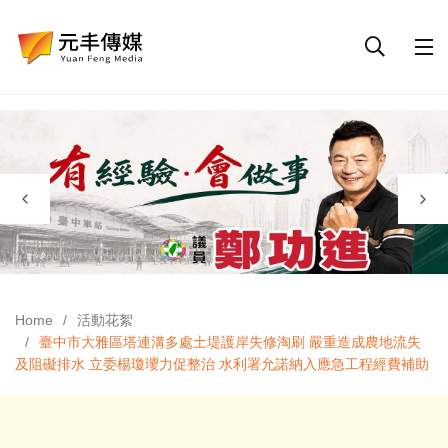
Home
活動花絮
臺中市大雅區塔連溝多處土堤護岸失修淘刷 嚴重造成農地流失
及阻礙排水 立委楊瓊瓔力促整治 水利署允諾納入應急工程經費補助