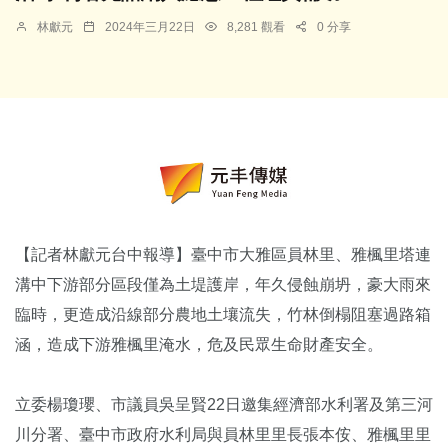
林獻元
2024年三月22日
8,281 觀看
0 分享
【記者林獻元台中報導】臺中市大雅區員林里、雅楓里塔連
溝中下游部分區段僅為土堤護岸，年久侵蝕崩坍，豪大雨來
臨時，更造成沿線部分農地土壤流失，竹林倒榻阻塞過路箱
涵，造成下游雅楓里淹水，危及民眾生命財產安全。
立委楊瓊瓔、市議員吳呈賢22日邀集經濟部水利署及第三河
川分署、臺中市政府水利局與員林里里長張本侒、雅楓里里