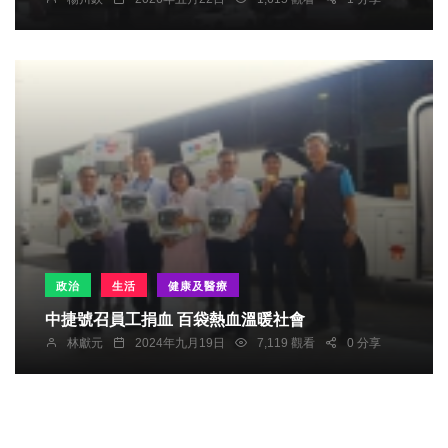
政治
生活
健康及醫療
中捷號召員工捐血 百袋熱血溫暖社會
林獻元
2024年九月19日
7,119 觀看
0 分享