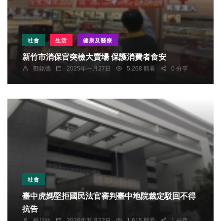
社會
生活
健康及醫療
新竹市消保官突檢大賣場 保護消費者食安
鄭銘德
2025年一月27日
5,268 觀看
0 分享
社會
臺中虎媽堅拒國民法官審判臺中地院裁定駁回不得
抗告
楊川欽
2026年五月22日
1,615 觀看
1 分享