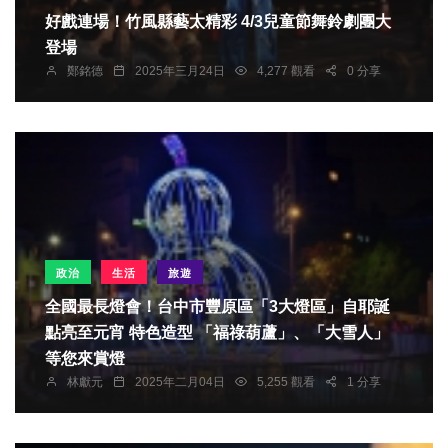
好戲連場！竹風縣藝太精彩 4/3兒童節舞鈴劇團大
登場
鄭銘德
2025年三月24日
4,277 觀看
0 分享
政治
生活
旅遊
全國最長燈會！台中市豐原區「3大燈區」自耶誕
點亮至元宵 特色造型 「福祿葫蘆」、「大雪人」
等您來賞燈
林獻元
2025年二月04日
5,255 觀看
1 分享