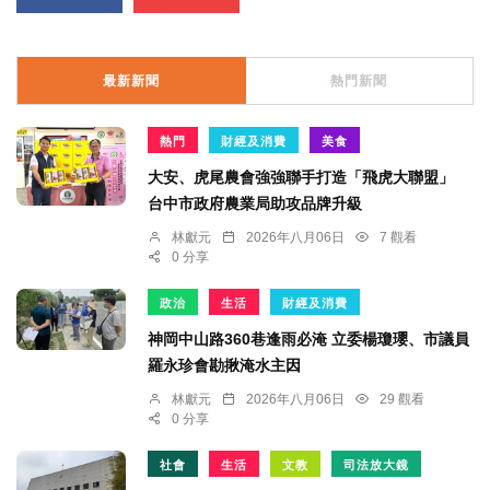
最新新聞
熱門新聞
熱門
財經及消費
美食
大安、虎尾農會強強聯手打造「飛虎大聯盟」
台中市政府農業局助攻品牌升級
林獻元
2026年八月06日
7 觀看
0 分享
政治
生活
財經及消費
神岡中山路360巷逢雨必淹 立委楊瓊瓔、市議員
羅永珍會勘揪淹水主因
林獻元
2026年八月06日
29 觀看
0 分享
社會
生活
文教
司法放大鏡