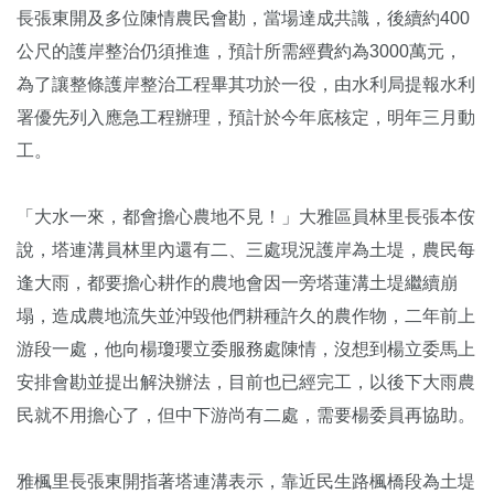
長張東開及多位陳情農民會勘，當場達成共識，後續約400
公尺的護岸整治仍須推進，預計所需經費約為3000萬元，
為了讓整條護岸整治工程畢其功於一役，由水利局提報水利
署優先列入應急工程辦理，預計於今年底核定，明年三月動
工。
「大水一來，都會擔心農地不見！」大雅區員林里長張本侒
說，塔連溝員林里內還有二、三處現況護岸為土堤，農民每
逢大雨，都要擔心耕作的農地會因一旁塔蓮溝土堤繼續崩
塌，造成農地流失並沖毀他們耕種許久的農作物，二年前上
游段一處，他向楊瓊瓔立委服務處陳情，沒想到楊立委馬上
安排會勘並提出解決辦法，目前也已經完工，以後下大雨農
民就不用擔心了，但中下游尚有二處，需要楊委員再協助。
雅楓里長張東開指著塔連溝表示，靠近民生路楓橋段為土堤