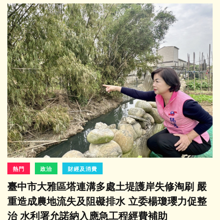
熱門
政治
財經及消費
臺中市大雅區塔連溝多處土堤護岸失修淘刷 嚴
重造成農地流失及阻礙排水 立委楊瓊瓔力促整
治 水利署允諾納入應急工程經費補助