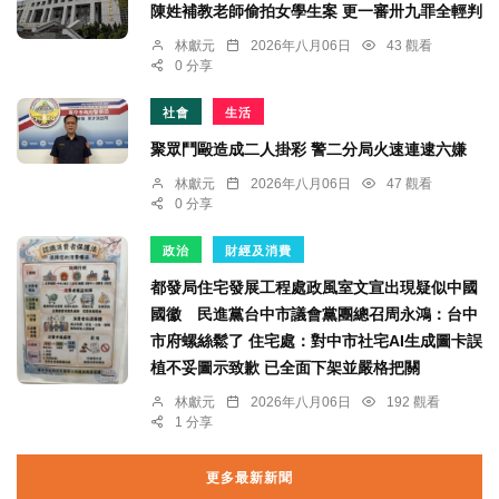
陳姓補教老師偷拍女學生案 更一審卅九罪全輕判
林獻元
2026年八月06日
43 觀看
0 分享
社會
生活
聚眾鬥毆造成二人掛彩 警二分局火速連逮六嫌
林獻元
2026年八月06日
47 觀看
0 分享
政治
財經及消費
都發局住宅發展工程處政風室文宣出現疑似中國
國徽 民進黨台中市議會黨團總召周永鴻：台中
市府螺絲鬆了 住宅處：對中市社宅AI生成圖卡誤
植不妥圖示致歉 已全面下架並嚴格把關
林獻元
2026年八月06日
192 觀看
1 分享
更多最新新聞