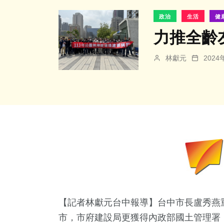
政治
生活
健
力推全齡
林獻元
202
【記者林獻元台中報導】台中市長盧秀燕
市，市府建設局更獲得內政部國土管理署「