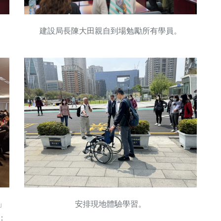
。
建設局長陳大田親自到場勉勵所有學員。
」
安排現地體驗學習。
：