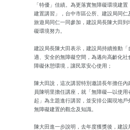
「特優」佳績。為更落實無障礙環境建置
建置講習」，台中市區公所、建設局同仁
旅遊局同仁一同參加，建設局長陳大田到
礙環境努力。
建設局長陳大田表示，建設局持續推動「
適、安全的無障礙空間，為邁向高齡化社
障礙休憩環境，讓民眾安心使用；
3
+
7
+
344
+
140
+
11
+
兩岸佛教文化交
岸
旅遊
運動
海峽論壇
陳大田說，這次講習特別邀請長年擔任內
流專區
員陳明里擔任講座，就「無障礙—以使用
2
+
起」為主題進行講習，並安排公園現地戶
213
+
580
+
無障礙建置的觀念及知識。
教文化交
藝文
綜合
陳大田進一步說明，去年度獲獎後，建設局