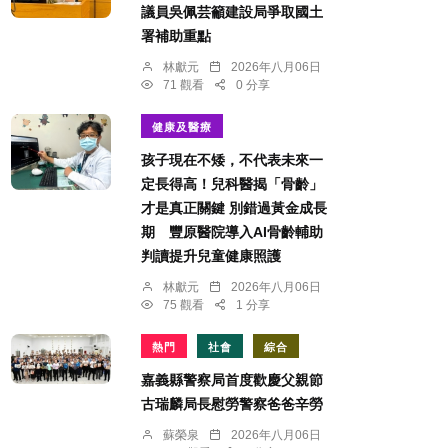
議員吳佩芸籲建設局爭取國土
署補助重點
林獻元
2026年八月06日
71 觀看
0 分享
健康及醫療
孩子現在不矮，不代表未來一
定長得高！兒科醫揭「骨齡」
才是真正關鍵 別錯過黃金成長
期 豐原醫院導入AI骨齡輔助
判讀提升兒童健康照護
林獻元
2026年八月06日
75 觀看
1 分享
熱門
社會
綜合
嘉義縣警察局首度歡慶父親節
古瑞麟局長慰勞警察爸爸辛勞
蘇榮泉
2026年八月06日