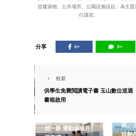
從建築物、公共場所、公園設施說起」為主題
行講習。
分享
0+
0+
較新
供學生免費閲讀電子書 玉山數位巡迴
社會
生活
書箱啟用
社會
運動
新竹
后里區游泳池池底煥
區」上線 
然一新 運動場域升
玩都在這