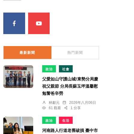
最新新聞
熱門新聞
政治
社會
父愛如山守護山城!東勢分局慶
祝父親節 分局長蘇玉坪溫馨慰
勉警爸辛勞
林獻元
2026年八月06日
61 觀看
1 分享
政治
生活
河南路人行道老舊破損 臺中市