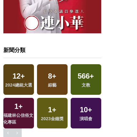
新聞分類
12
+
8
+
566
+
922
+
2024總統大選
綜藝
文教
政治
1
+
1
+
10
+
59
+
福建林公信俗文
地
2023金鐘獎
演唱會
影視
化專區