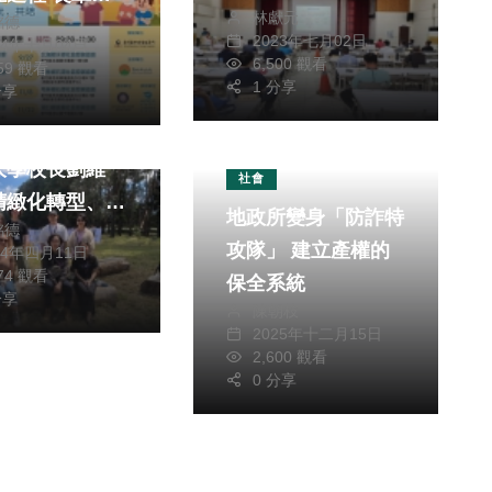
林獻元
銘德
過來！
2023年七月02日
24年十月04日
6,500 觀看
859 觀看
1 分享
分享
迎戰私校危機
大學校長劉維
社會
精緻化轉型、抓
地政所變身「防詐特
銘德
業趨勢
攻隊」 建立產權的
24年四月11日
074 觀看
保全系統
分享
陳朝枝
2025年十二月15日
2,600 觀看
0 分享