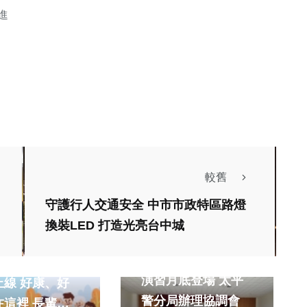
進
較舊
守護行人交通安全 中市市政特區路燈
換裝LED 打造光亮台中城
社會
超前布署萬安46號
縣「重陽敬老專
演習月底登場 太平
好康、好
警分局辦理協調會
裡 長輩趕