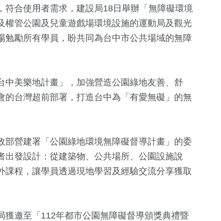
，符合使用者需求，建設局18日舉辦「無障礙環境
及權管公園及兒童遊戲場環境設施的運動局及觀光
場勉勵所有學員，盼共同為台中市公共場域的無障
台中美樂地計畫」，加強營造公園綠地友善、舒
會的台灣超前部署，打造台中為「有愛無礙」的無
1152
+
479
+
1371
+
專區
社會
健康及醫療
生活
政部營建署「公園綠地環境無障礙督導計畫」的委
者出發設計：從建築物、公共場所、公園設施說
外課程，讓學員透過現地學習及經驗交流分享獲取
60
+
306
+
1
+
美食
熱門
兩岸藝苑天
獲邀至「112年都市公園無障礙督導頒獎典禮暨