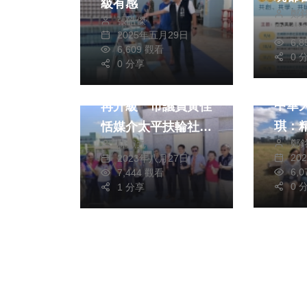
級有感
鄭
快看
張皓傑
20
2025年五月29日
6,
6,609 觀看
0 
文教
生活
健康及醫療
0 分享
正面
馬卡龍公園安全防護
中華
再升級 市議員黃佳
琪：
恬媒介太平扶輪社捐
鄭
林獻元
緊產
贈AED急救設備
20
2023年八月27日
6,
7,444 觀看
0 
1 分享