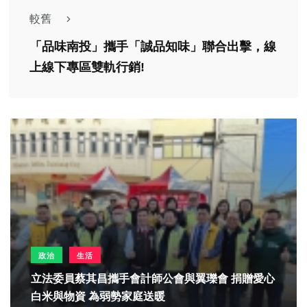
較舊
「品味南投」攜手「誠品知味」聯合出擊，線
上線下專區雙軌行銷!
政治
生活
立法委員蔡其昌攜手會計師公會與翼瓅會 捐贈愛心
白米與物資 為弱勢家庭送暖