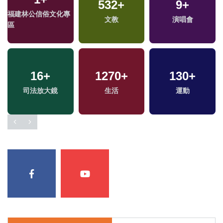
532
+
9
+
福建林公信俗文化專
文教
演唱會
區
16
+
1270
+
130
+
司法放大鏡
生活
運動