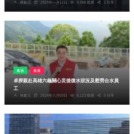
林獻元
2025年一月12日
4,966 觀看
1 分享
政治
生活
卓揆親赴高雄六龜關心災後復水狀況及慰勞台水員
工
林獻元
2024年八月03日
8,123 觀看
0 分享