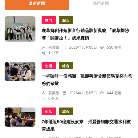
最新新聞
熱門新聞
熱門
綜合
鹿草鄉創作短影音行銷品牌新典範 「鹿草探險
隊！開麥拉！」成果豐碩
蘇榮泉
2026年八月05日
530 觀看
1 分享
生活
綜合
一杯咖啡一份感謝 張麗善贈父親節馬克杯向爸
爸們致敬
蘇榮泉
2026年八月05日
444 觀看
0 分享
生活
綜合
7年砸近50億建設麥寮 張麗善細數交通水利教
育成果