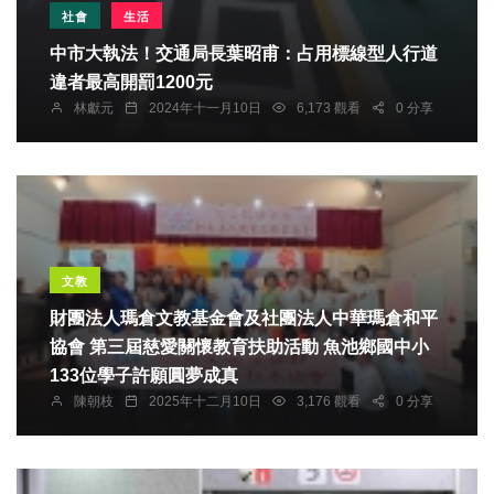
社會
生活
中市大執法！交通局長葉昭甫：占用標線型人行道
違者最高開罰1200元
林獻元
2024年十一月10日
6,173 觀看
0 分享
文教
財團法人瑪倉文教基金會及社團法人中華瑪倉和平
協會 第三屆慈愛關懷教育扶助活動 魚池鄉國中小
133位學子許願圓夢成真
陳朝枝
2025年十二月10日
3,176 觀看
0 分享