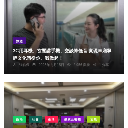
旅遊
3C用耳機、玄關講手機、交談降低音 實現車廂寧
靜文化請從你、我做起！
張皓傑
2025年九月15日
2,956 觀看
1 分享
政治
社會
生活
健康及醫療
文教