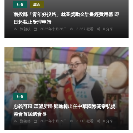
社會
綜合
南投縣「青年好投路」就業獎勵金計畫經費用罄 即
日起截止受理申請
陳朝枝
2025年十月28日
3,367 觀看
0 分享
社會
忠義可風 眾望所歸 鄭逸榛出任中華國際關帝弘揚
協會首屆總會長
鄭銘德
2025年十月19日
3,113 觀看
0 分享