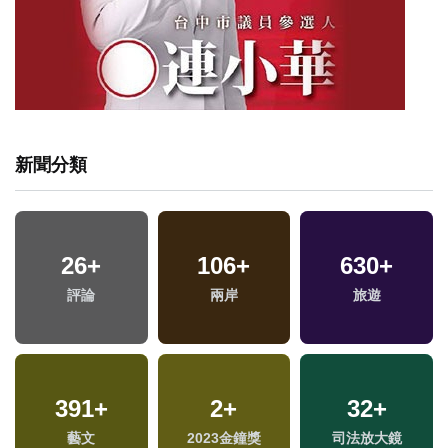
新聞分類
61
+
102
26
+
+
106
20
+
+
630
+
兩岸道教文化交流專
評論
影視
海峽論壇專區
兩岸
旅遊
區
2109
391
+
+
23
2
+
+
534
32
+
+
藝文
社會
2024總統大選
2023金鐘獎
司法放大鏡
熱門