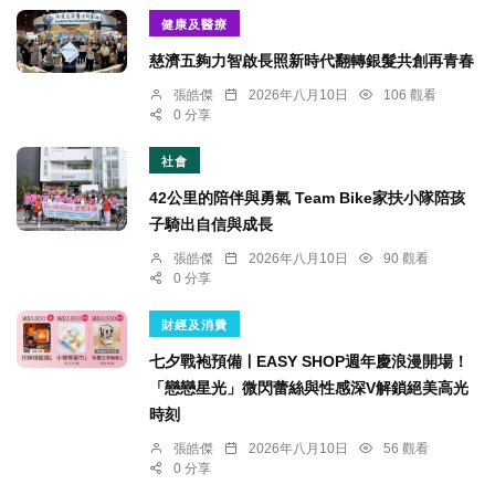
健康及醫療
慈濟五夠力智啟長照新時代翻轉銀髮共創再青春
張皓傑
2026年八月10日
106 觀看
0 分享
社會
42公里的陪伴與勇氣 Team Bike家扶小隊陪孩
子騎出自信與成長
張皓傑
2026年八月10日
90 觀看
0 分享
財經及消費
七夕戰袍預備ￜEASY SHOP週年慶浪漫開場！
「戀戀星光」微閃蕾絲與性感深V解鎖絕美高光
時刻
張皓傑
2026年八月10日
56 觀看
0 分享