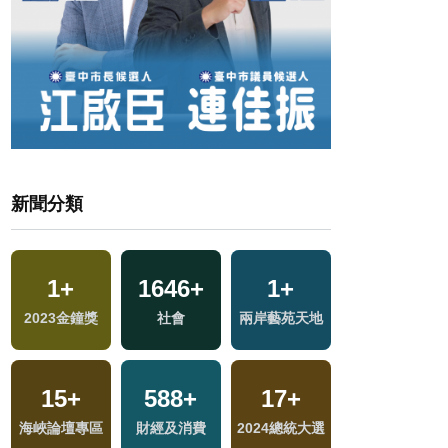
新聞分類
5
+
483
1
+
+
1646
13
+
+
1926
1
+
+
兩岸佛教文化交
2023金鐘獎
旅遊
演唱會
社會
兩岸藝苑天地
生活
流專區
2
+
300
15
+
+
588
795
+
+
17
+
78
+
福建林公信俗文
海峽論壇專區
藝文
財經及消費
文教
2024總統大選
影視
化專區