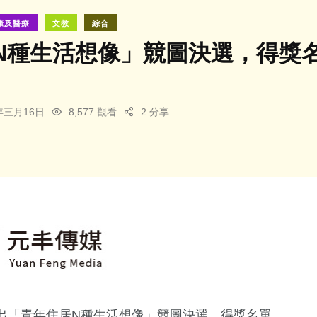
康及醫療
文教
綜合
N種生活想像」競圖決選，得獎
4年三月16日
8,577 觀看
2 分享
出「青年住居N種生活想像」競圖決選，得獎名單