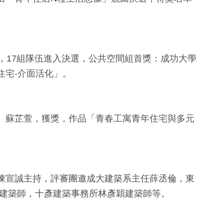
，17組隊伍進入決選，公共空間組首獎：成功大學
住宅-介面活化」。
、蘇芷萱，獲獎，作品「青春工寓青年住宅與多元
+
21
+
評論
陳宣誠主持，評審團邀成大建築系主任薛丞倫，東
如建築師，十彥建築事務所林彥穎建築師等。
41
+
2024立委選戰