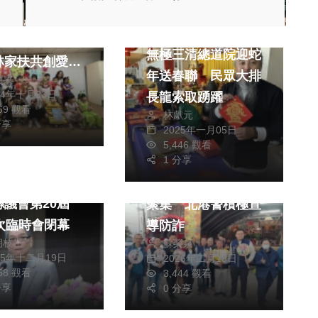
生活
角色大出走！
兩岸道教文化交流專區
非營利幼兒園攜
無極三清總道院迎蛇
林家扶共創愛鄉
年送春聯 民眾大排
榮泉
故事
24年十月23日
長龍索取踴躍
869 觀看
林獻元
分享
2025年一月05日
社會
生活
5,446 觀看
綜合
1 分享
鄉鎮長廟宇拜年人潮
縣議會第20屆
聚集 北港警積極宣
8次臨時會閉幕
導防詐
朝枝
蘇榮泉
25年十二月19日
2026年二月19日
858 觀看
3,444 觀看
分享
0 分享