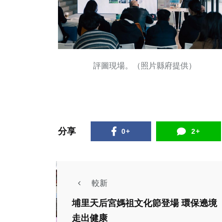
評圖現場。（照片縣府提供）
分享
0+
2+
較新
生活
埔里天后宮媽祖文化節登場 環保遶境
走出健康
綜合