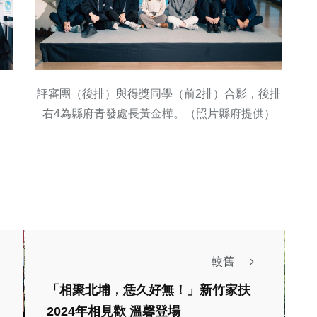
評審團（後排）與得獎同學（前2排）合影，後排
右4為縣府青發處長黃金樺。（照片縣府提供）
較舊
藝文
「相聚北埔，恁久好無！」新竹家扶
2024年相見歡 溫馨登場