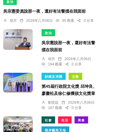
政治
吳宗憲委員說那一夜，還好有法警擋在我面前
胡月
2026年八月06日
95 觀看
0 分享
政治
吳宗憲說那一夜，還好有法警
擋在我面前
胡月
2026年八月06日
194 觀看
0 分享
財經及消費
文教
第45屆行政院文化獎 邱坤良、
廖慶松及徐仁修獲頒文化獎章
劉奕廷
2026年八月06日
187 觀看
0 分享
社會
生活
美食
兩岸藝苑天地