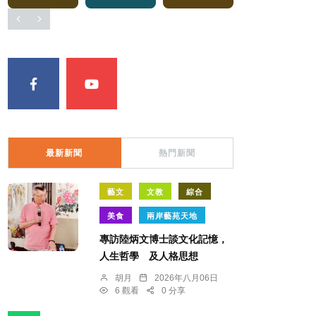
最新新聞
熱門新聞
藝文
文教
綜合
美食
兩岸藝苑天地
專訪陸炳文博士談文化記憶，
人生哲學 及人格思想
胡月
2026年八月06日
6 觀看
0 分享