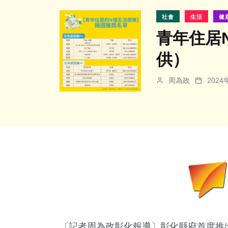
社會
生活
健
青年住居
供）
周為政
202
〔記者周為政彰化報導〕彰化縣府首度推