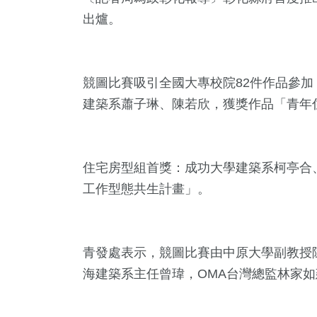
出爐。
競圖比賽吸引全國大專校院82件作品參加
建築系蕭子琳、陳若欣，獲獎作品「青年
住宅房型組首獎：成功大學建築系柯亭合
工作型態共生計畫」。
5
+
87
+
684
+
416
放大鏡
美食
健康及醫療
熱門
青發處表示，競圖比賽由中原大學副教授
45
+
海建築系主任曾瑋，OMA台灣總監林家
85
+
兩岸道教文化交
兩岸
流專區