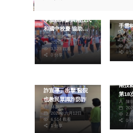
健康及醫療
文教
繪本
中國醫藥大學杏服醫
虎尾
學服務隊參與南投民
手雲
和國中校慶 協助偏
蘇
共好
張皓傑
鄉學生生涯探索
20
2026年一月13日
9,
3,523 觀看
0 
0 分享
社會
熱門
太平警「百工百業防
南投
詐宣導」出擊 醫院
第1
也教民眾識詐防詐
陳
林獻元
20
2023年六月12日
2,
6,514 觀看
0 
1 分享