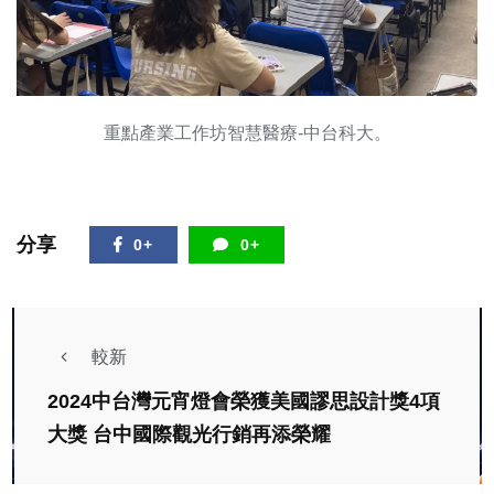
重點產業工作坊智慧醫療-中台科大。
分享
0+
0+
較新
2024中台灣元宵燈會榮獲美國謬思設計獎4項
大獎 台中國際觀光行銷再添榮耀