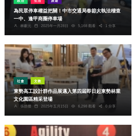
政治
生活
旅遊
為民眾停車權益把關！中市交通局春節大執法稽查
一中、逢甲商圈停車場
林獻元
2025年一月28日
5,168 觀看
1 分享
社會
文教
​東勢高工設計群作品展邁入第四屆即日起東勢林業
文化園區精采登場
張皓傑
2025年五月15日
6,298 觀看
0 分享