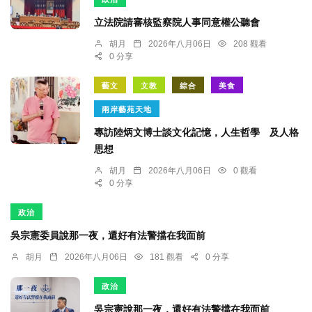
立法院請審核監察院人事同意權公聽會
胡月
2026年八月06日
208 觀看
0 分享
藝文
文教
綜合
美食
兩岸藝苑天地
專訪陸炳文博士談文化記憶，人生哲學 及人格
思想
胡月
2026年八月06日
0 觀看
0 分享
政治
吳宗憲委員說那一夜，還好有法警擋在我面前
胡月
2026年八月06日
181 觀看
0 分享
政治
吳宗憲說那一夜，還好有法警擋在我面前