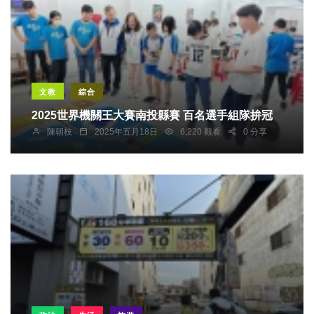
文教
綜合
2025世界機關王大賽南投縣賽 百名選手組隊拚冠
陳朝枝
2025年五月18日
6,220 觀看
0 分享