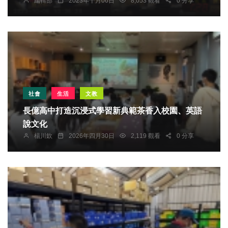
編輯部
2023年十月06日
8,053 觀看
0 分享
社會
生活
文教
長億高中打造沉浸式學習新典範茶香入校園、英語
說文化
楊川欽
2026年四月30日
2,119 觀看
0 分享