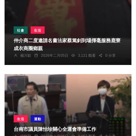
社會
生活
仲介商二度邀請名書法家蔡篤釗到場揮毫服務鹿寮
成衣商圈鄉親
楊川欽
2026年二月05日
3,121 觀看
0 分享
生活
運動
台南市議員陳怡珍關心全運會準備工作