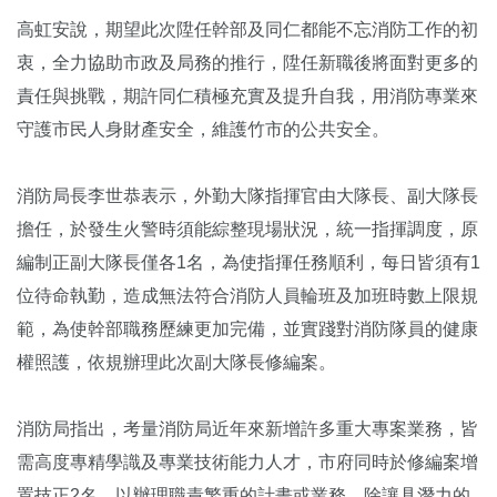
高虹安說，期望此次陞任幹部及同仁都能不忘消防工作的初
衷，全力協助市政及局務的推行，陞任新職後將面對更多的
責任與挑戰，期許同仁積極充實及提升自我，用消防專業來
守護市民人身財產安全，維護竹市的公共安全。
消防局長李世恭表示，外勤大隊指揮官由大隊長、副大隊長
擔任，於發生火警時須能綜整現場狀況，統一指揮調度，原
編制正副大隊長僅各1名，為使指揮任務順利，每日皆須有1
位待命執勤，造成無法符合消防人員輪班及加班時數上限規
範，為使幹部職務歷練更加完備，並實踐對消防隊員的健康
權照護，依規辦理此次副大隊長修編案。
消防局指出，考量消防局近年來新增許多重大專案業務，皆
需高度專精學識及專業技術能力人才，市府同時於修編案增
置技正2名，以辦理職責繁重的計畫或業務，除讓具潛力的