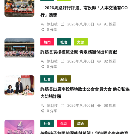
「2026馬路好行評選」南投縣「人本交通有GO
行」獲獎
陳朝枝
2026年八月06日
91 觀看
0 分享
熱門
社會
文教
許縣長表揚模範父親 肯定感謝付出和貢獻
陳朝枝
2026年八月06日
82 觀看
0 分享
社會
綜合
許縣長出席南投縣地政士公會會員大會 勉公私協
力防堵詐騙
陳朝枝
2026年八月06日
68 觀看
0 分享
社會
生活
綜合
偏鄉孩子無限的潛能與希望！宅港國小生命教育