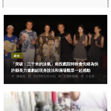
綜合
「突破：三千米的泳氣」南投戲院特映會先睹為快
許縣長力邀劇組現身說法和滿場觀眾一起感動
陳朝枝
2025年九月14日
3,388 觀看
0 分享