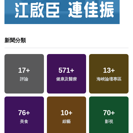
新聞分類
17
+
571
+
13
+
評論
健康及醫療
海峽論壇專區
76
+
10
+
70
+
美食
綜藝
影視