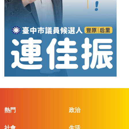
熱門
政治
社會
生活