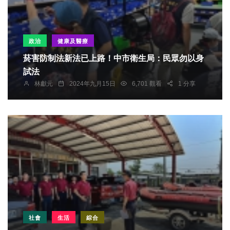
政治
健康及醫療
菸害防制法新法已上路！中市衛生局：民眾勿以身
試法
林獻元
2024年九月15日
6,701 觀看
1 分享
社會
生活
綜合