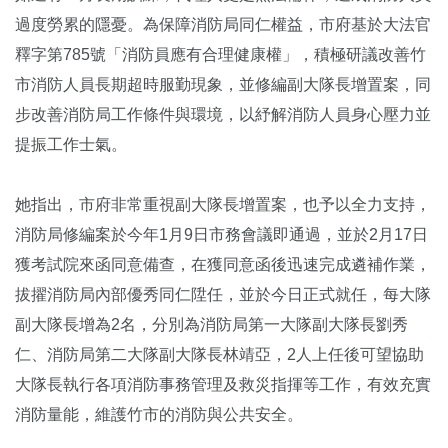
過度勞累的隱憂。為保障消防局同仁權益，市府基於大法官
釋字第785號「消防員應有合理健康權」，積極研議改善竹
市消防人員長期超時服勤現象，並修編副大隊長增置案，同
步改善消防局工作條件與環境，以紓解消防人員身心壓力並
提振工作士氣。
她指出，市府非常重視副大隊長增置案，也予以全力支持，
消防局修編案於今年1月9日市務會議即通過，並於2月17日
獲考試院來函同意備查，在獲同意函後迅速完成遴補作業，
拔擢消防局內部優秀同仁陞任，並於今日正式就任，每大隊
副大隊長增為2名，分別為消防局第一大隊副大隊長劉秀
仁、消防局第二大隊副大隊長林靖亞，2人上任後可望協助
大隊長執行各項消防事務管理及救災指揮等工作，有效充實
消防量能，維護竹市的消防與公共安全。