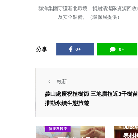
群洋集團守護新北環境，捐贈清潔隊資源回收
及安全裝備。（環保局提供）
分享
0+
0+
較新
參山處慶祝植樹節 三地廣植近3千樹苗
推動永續生態旅遊
財經及
臺中
開發成
健康及醫療
表柑