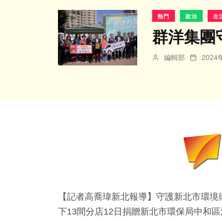
熱門
政治
生
群洋集團
編輯部
202
【記者高喬瑋新北報導】守護新北市環境
下13間分店12日捐贈新北市環保局中和區