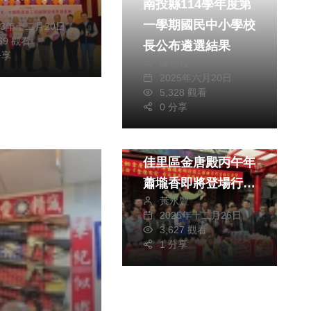
南投縣114學年度第
獻元
、水梨鮮奶酪、
一學期國民中小學校
23年十二月20日
氣泡飲、芋頭霜
269 觀看
長公布遴選結果
及外埔紅龍果冰
分享
陳朝枝
等產品
2025年六月20日
5,328 觀看
社會
生活
0 分享
綜合
國定3級古蹟台南市
佳里區金唐殿丙午年
蕭壠香即將登場行前
黃永豐
3部曲活動展開
2025年十二月26日
3,627 觀看
1 分享