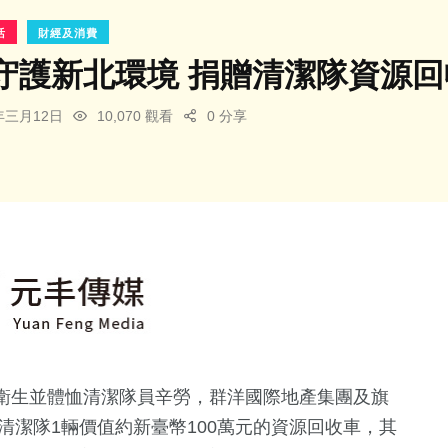
活
財經及消費
守護新北環境 捐贈清潔隊資源
4年三月12日
10,070 觀看
0 分享
衛生並體恤清潔隊員辛勞，群洋國際地產集團及旗
清潔隊1輛價值約新臺幣100萬元的資源回收車，其