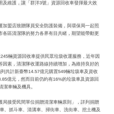
用及維護，讓「群洋3號」資源回收車發揮最大效
運加盟店致贈隊員安全防護裝備，與環保局一起照
市各區清潔隊的努力各界有目共睹，期望能帶動更
,245輛資源回收車提供民眾垃圾收運服務，近年因
等因素，清潔隊收運路線持續增加，為維持良好的
共計新臺幣14.57億元購置549輛垃圾車及資收
.85億元，然而目前仍約有16%的垃圾車及資源回
清潔車輛及機具。
護局接受民間單位捐贈清潔車輛原則」，詳列捐贈
收車、抓斗車、清溝車、掃街車、洗街車、挖土機及