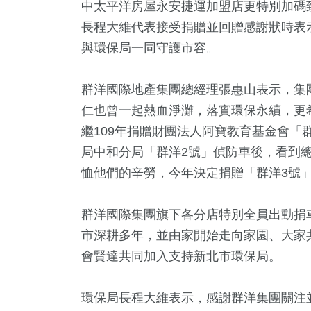
中太平洋房屋永安捷運加盟店更特別加碼致
長程大維代表接受捐贈並回贈感謝狀時表
與環保局一同守護市容。
群洋國際地產集團總經理張惠山表示，集
仁也曾一起熱血淨灘，落實環保永續，更
繼109年捐贈財團法人阿寶教育基金會「
局中和分局「群洋2號」偵防車後，看到
2
+
1
+
1
+
521
+
316
恤他們的辛勞，今年決定捐贈「群洋3號
福建林公信俗文
合
兩岸藝苑天地
健康及醫療
熱門
化專區
群洋國際集團旗下各分店特別全員出動捐
市深耕多年，並由家開始走向家園、大家
+
153
+
616
+
會賢達共同加入支持新北市環保局。
藝
運動
文教
環保局長程大維表示，感謝群洋集團關注