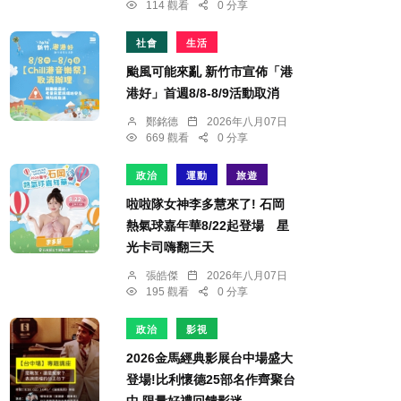
114 觀看
0 分享
社會
生活
颱風可能來亂 新竹市宣佈「港
港好」首週8/8-8/9活動取消
鄭銘德
2026年八月07日
669 觀看
0 分享
政治
運動
旅遊
啦啦隊女神李多慧來了! 石岡
熱氣球嘉年華8/22起登場 星
光卡司嗨翻三天
張皓傑
2026年八月07日
195 觀看
0 分享
政治
影視
2026金馬經典影展台中場盛大
登場!比利懷德25部名作齊聚台