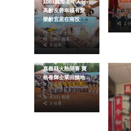
1001國際老年人日-
林
淇淋
高齡友善幸福有愛
20
水梨
7,
樂齡宜居在南投
淇淋
1 
陳朝枝
淇淋
2025年十月01日
2,856 觀看
熱門
社會
0 分享
生活
綜合
全國消防公益壘球賽
嘉義縣火熱開賽 寶
格春輝企業回饋地方
蘇榮泉
贊助
2025年四月25日
8,521 觀看
0 分享