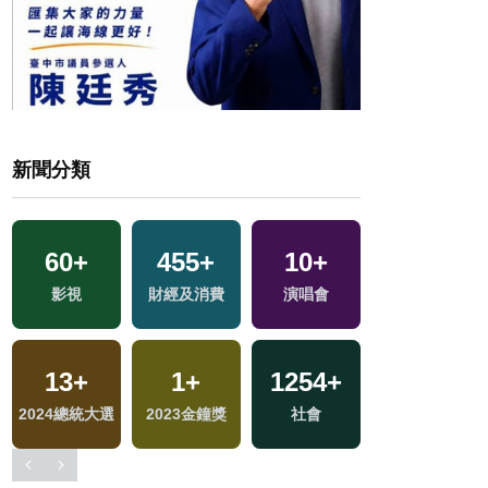
新聞分類
60
+
455
+
10
+
231
+
戰
影視
財經及消費
演唱會
藝文
13
+
1
+
1254
+
19
+
2024總統大選
2023金鐘獎
社會
司法放大鏡