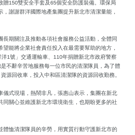
贈150雙安全手套及65個安全防護裝備。環保局
示，謝謝群洋國際地產集團提升新北市清潔量能，
團長期關注及推動各項社會服務公益活動，全體同
希望能將企業社會責任投入在最需要幫助的地方，
群洋1號」交通運輸車、110年捐贈新北市政府警察
總是不辭辛苦地服務每一位市民的清潔隊員，為了體
4
+
+
63
+
30
+
」資源回收車，投入中和區清潔隊的資源回收勤務。
兩岸佛教文化交
兩岸
2024立委選
流專區
車儀式現場，熱鬧非凡，張惠山表示，集團在新北
35
+
共同關心並維護新北市環境衛生，也期盼更多的社
375
+
66
+
兩岸道教文化交
旅遊
美食
流專區
並體恤清潔隊員的辛勞，用實質行動守護新北市的