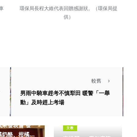
環保局長程大維代表回贈感謝狀。（環保局提
車
供）
較舊
男雨中騎車趕考不慎犁田 暖警「一舉
動」及時趕上考場
消費
市農產加工加值
果發表會 發
文教
橘奶酪、柑橘冰