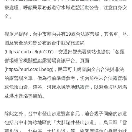
療處理，呼籲民眾務必遵守水域遊憩活動公告，注意自身安
全。
觀旅局提醒，台中市轄內共有19處合法露營場，其名單、地
圖及安全須知皆公布於台中觀光旅遊網
(https://reurl.cc/lgbZOY)；交通部觀光署網站也提供「各露
營場權管機關盤點露營場資訊平台」頁面
(https://reurl.cc/dLbebg)，民眾可上網查詢全台合法與非法
的露營場名單，做為行前準備參考，切勿前往未合法露營場
或危險山邊、溪谷、河床水域等地點露營，以避免坡地坍塌
及洪水暴漲等風險。
除此之外，台中市登山步道豐富多元，適合親子同樂的步道
包括台中市海線地區的「大肚瑞井登山步道」、烏日區「雪
蓮步道」、北屯區「大坑步道」等，旅客應評估自身體力狀