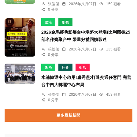
張皓傑
2026年八月07日
159 觀看
0 分享
政治
影視
2026金馬經典影展台中場盛大登場!比利懷德25
部名作齊聚台中 限量好禮回饋影迷
張皓傑
2026年八月07日
135 觀看
0 分享
政治
社會
生活
水湳轉運中心啟用!盧秀燕:打造交通任意門 完善
台中四大轉運中心布局
張皓傑
2026年八月07日
453 觀看
0 分享
更多最新新聞