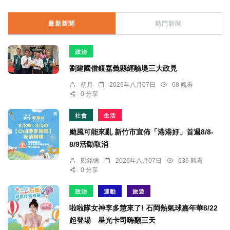
最新新聞
熱門新聞
政治
劉建國借鏡嘉義縣經驗堤三大政見
胡月
2026年八月07日
68 觀看
0 分享
社會
生活
颱風可能來亂 新竹市宣佈「港港好」首週8/8-
8/9活動取消
鄭銘德
2026年八月07日
636 觀看
0 分享
政治
運動
旅遊
啦啦隊女神李多慧來了! 石岡熱氣球嘉年華8/22
起登場 星光卡司嗨翻三天