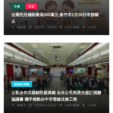
社會
生活
企業托兒補助最高500萬元 新竹市2月28日申請截
止
鄭銘德
2026年二月01日
3,161 觀看
0 分享
財經及消費
公私合作共築韌性新典範 台水公司與美光簽訂捐贈
協議書 攜手推動台中市管線汰換工程
林獻元
2025年九月12日
3,063 觀看
1 分享