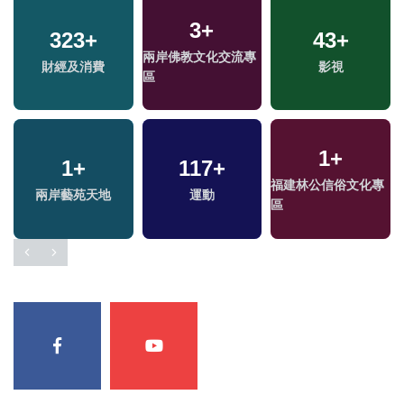
3
+
323
+
43
+
兩岸佛教文化交流專
財經及消費
影視
區
1
+
1
+
117
+
福建林公信俗文化專
兩岸藝苑天地
運動
區