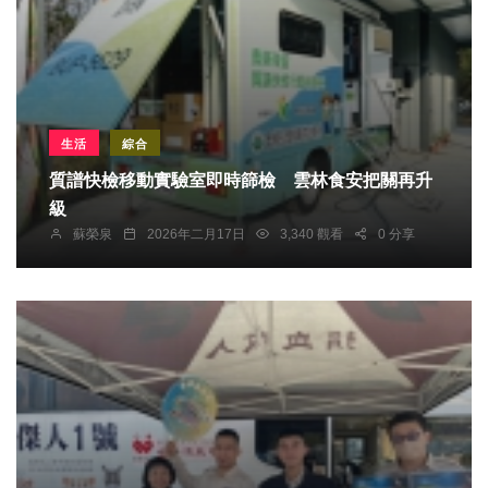
生活
綜合
質譜快檢移動實驗室即時篩檢 雲林食安把關再升
級
蘇榮泉
2026年二月17日
3,340 觀看
0 分享