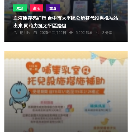
政治
生活
旅遊
血液庫存亮紅燈 台中市太平區公所替代役男挽袖站
出來 同時力挺太平區燈組
楊川欽
2025年二月22日
5,292 觀看
2 分享