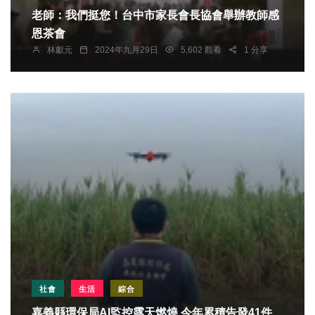
老師：我們挺您！台中市家長會長協會舉辦教師感
恩茶會
林獻元
2024年九月29日
5,602 觀看
1 分享
社會
生活
綜合
嘉義縣環保局AI監控露天燃燒 今年累積告發41件