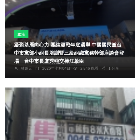
政治
凝聚基層向心力 團結迎戰年底選舉 中國國民黨台
中市黨部小組長培訓暨三級組織黨務幹部座談會登
場 台中市長盧秀燕交棒江啟臣
林獻元
2026年七月04日
2,846 觀看
1 分享