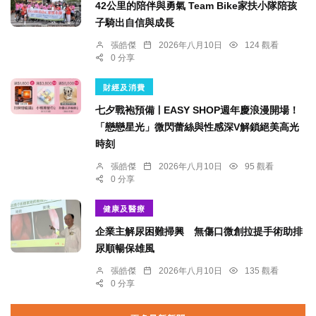
42公里的陪伴與勇氣 Team Bike家扶小隊陪孩
子騎出自信與成長
張皓傑
2026年八月10日
124 觀看
0 分享
財經及消費
七夕戰袍預備ￜEASY SHOP週年慶浪漫開場！
「戀戀星光」微閃蕾絲與性感深V解鎖絕美高光
時刻
張皓傑
2026年八月10日
95 觀看
0 分享
健康及醫療
企業主解尿困難掃興 無傷口微創拉提手術助排
尿順暢保雄風
張皓傑
2026年八月10日
135 觀看
0 分享