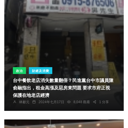
政治
財經及消費
台中餐飲老店消失數量翻倍？民進黨台中市議員陳
俞融指出，租金高漲及惡房東問題 要求市府正視
保護在地老店經濟
林獻元
2024年七月17日
8,048 觀看
1 分享