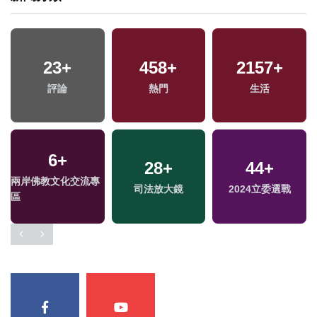
50
+
753
23
+
+
458
91
+
+
2157
+
兩岸道教文化交流專
健康及醫療
評論
熱門
兩岸
生活
區
6
+
3
+
942
+
28
+
44
15
+
+
兩岸佛教文化交流專
福建林公信俗文化專
綜合
司法放大鏡
2024立委選戰
演唱會
區
區