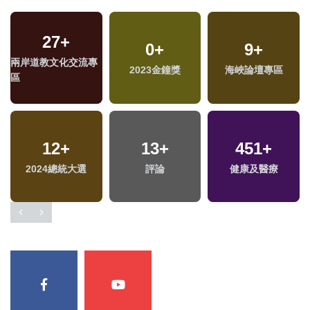
27
+
3
+
7
+
184
0
+
+
9
+
兩岸道教文化交流專
兩岸佛教文化交流專
綜藝
2023金鐘獎
藝文
海峽論壇專區
區
區
319
12
+
+
13
56
+
+
451
388
+
+
2024總統大選
旅遊
評論
美食
健康及醫療
財經及消費