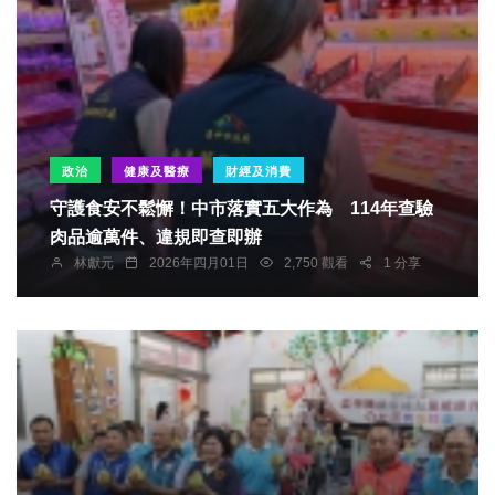
政治
健康及醫療
財經及消費
守護食安不鬆懈！中市落實五大作為 114年查驗
肉品逾萬件、違規即查即辦
林獻元
2026年四月01日
2,750 觀看
1 分享