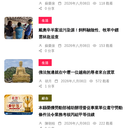
蘇榮泉
2026年八月08日
118 觀看
0 分享
生活
戴奧辛羊案追污染源！飼料驗陰性、牧草中鏢
雲林急追查
蘇榮泉
2026年八月08日
153 觀看
0 分享
生活
佛法無邊就在中壢一位越南的尊者來台渡眾
胡月
2026年八月08日
572 觀看
1 分享
綜合
本縣榮獲勞動部補助辦理督促事業單位遵守勞動
條件法令業務考核丙組甲等佳績
陳朝枝
2026年八月08日
222 觀看