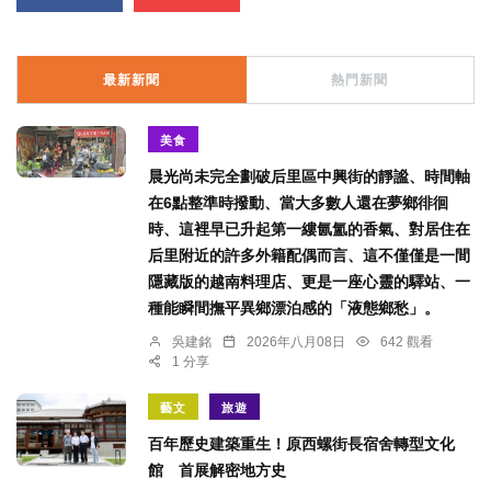
最新新聞
熱門新聞
美食
晨光尚未完全劃破后里區中興街的靜謐、時間軸
在6點整準時撥動、當大多數人還在夢鄉徘徊
時、這裡早已升起第一縷氤氳的香氣、對居住在
后里附近的許多外籍配偶而言、這不僅僅是一間
隱藏版的越南料理店、更是一座心靈的驛站、一
種能瞬間撫平異鄉漂泊感的「液態鄉愁」。
吳建銘
2026年八月08日
642 觀看
1 分享
藝文
旅遊
百年歷史建築重生！原西螺街長宿舍轉型文化
館 首展解密地方史