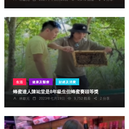
生活
健康及醫療
財經及消費
蜂蜜達人陳祐堂是8年級生但蜂蜜賽頭等獎
林獻元
2023年七月19日
9,752 觀看
2 分享