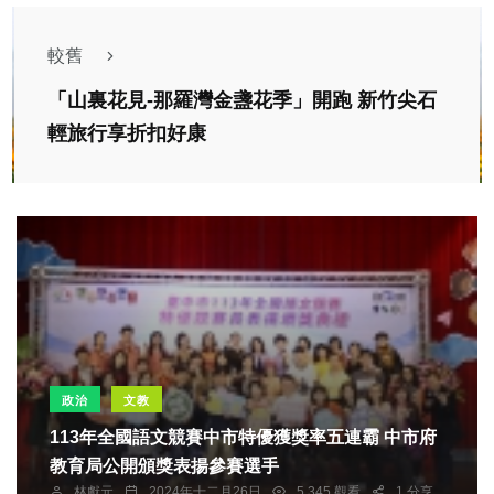
較舊
「山裏花見-那羅灣金盞花季」開跑 新竹尖石
輕旅行享折扣好康
政治
文教
113年全國語文競賽中市特優獲獎率五連霸 中市府
教育局公開頒獎表揚參賽選手
林獻元
2024年十二月26日
5,345 觀看
1 分享