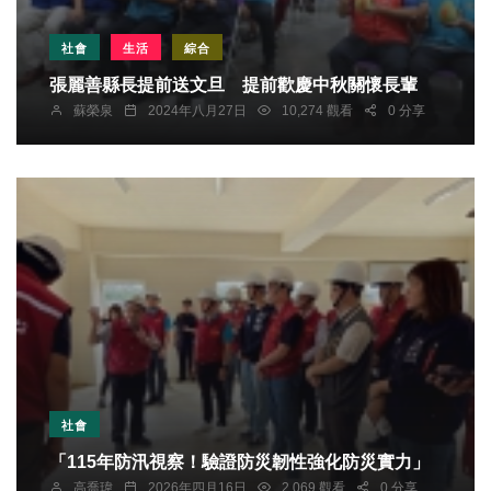
社會
生活
綜合
張麗善縣長提前送文旦 提前歡慶中秋關懷長輩
蘇榮泉
2024年八月27日
10,274 觀看
0 分享
社會
「115年防汛視察！驗證防災韌性強化防災實力」
高喬瑋
2026年四月16日
2,069 觀看
0 分享