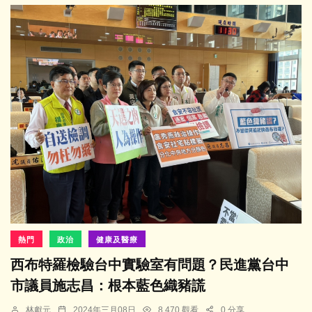
熱門
政治
健康及醫療
西布特羅檢驗台中實驗室有問題？民進黨台中
市議員施志昌：根本藍色織豬謊
林獻元
2024年三月08日
8,470 觀看
0 分享