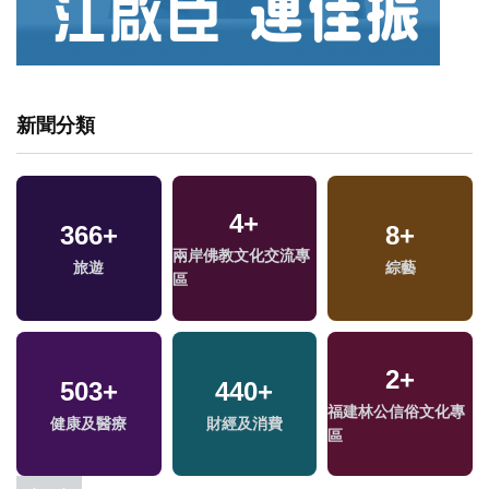
新聞分類
4
+
366
+
8
+
兩岸佛教文化交流專
旅遊
綜藝
區
2
+
503
+
440
+
福建林公信俗文化專
健康及醫療
財經及消費
區