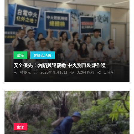
政治
財經及消費
安全優先！勿蹈興達覆轍 中火別再裝聾作啞
林獻元
2025年九月16日
3,264 觀看
1 分享
生活