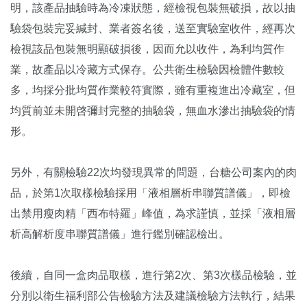
明，該產品抽驗時為冷凍狀態，經檢視包裝無破損，故以抽
驗袋包裝完妥緘封、業者簽名後，送至實驗室收件，經再次
檢視該品包裝無明顯破損後，因而允以收件，為利均質作
業，故產品以冷藏方式保存。公共衛生檢驗因檢體件數較
多，均採分批均質作業較符實際，雖有重複進出冷藏室，但
均質前並未開啓彌封完整的抽驗袋，無血水滲出抽驗袋的情
形。
另外，有關檢驗22次均發現異常的問題，台糖公司案內的肉
品，於第1次取樣檢驗採用「液相層析串聯質譜儀」，即檢
出禁用瘦肉精「西布特羅」峰值，為求謹慎，並採「液相層
析高解析度串聯質譜儀」進行鑑別確認檢出。
後續，自同一盒肉品取樣，進行第2次、第3次樣品檢驗，並
分別以衛生福利部公告檢驗方法及建議檢驗方法執行，結果