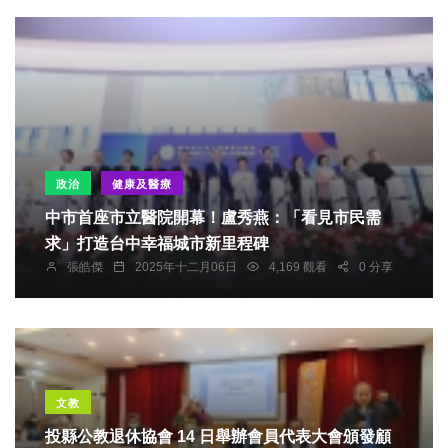
政治
健康及醫療
中市首座市立醫院開幕！盧秀燕：「看見市民需
求」打造台中幸福城市新里程碑
張皓傑
2025年十二月06日
4,169 觀看
0 分享
文教
投縣公教退休協會 14 日舉辦會員代表大會頒發顧