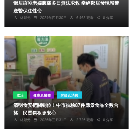
獨居瘖啞老婦腹痛多日無法求救 幸經鄰居發現報警
送醫保住性命
林獻元
2024年四月30日
6,463 觀看
0 分享
政治
健康及醫療
財經及消費
清明食安把關到位！中市抽驗87件應景食品全數合
格 民眾祭祖更安心
林獻元
2026年三月31日
2,726 觀看
0 分享