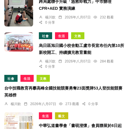
跨局處聯手升級「急救即戰力」中市辦理
CPR+AED 實務演練
楊川欽
2026年八月07日
232 觀看
0 分享
社會
生活
文教
烏日區旭日國小校舍動工盧市長宣布任內第10所
新校開工、持續擴充教育量能
楊川欽
2026年八月07日
284 觀看
0 分享
社會
生活
文教
台中技職教育再攀高峰全國技能競賽勇奪23面獎牌53人登技能競賽
英雄榜
楊川欽
2026年八月07日
273 觀看
0 分享
生活
藝文
中華弘道書學會「書硯澄懷」會員聯展於8日起