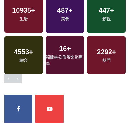
10935
+
487
+
447
+
生活
美食
影視
16
+
4553
+
2292
+
福建林公信俗文化專
綜合
熱門
區