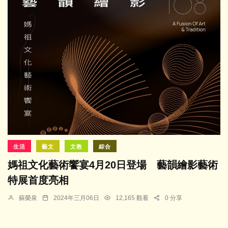
生活
藝文
文教
綜合
媽祖文化藝術饗宴4月20日登場 藝韻繪影藝術
特展首度亮相
蘇榮泉
2024年三月06日
12,165 觀看
0 分享