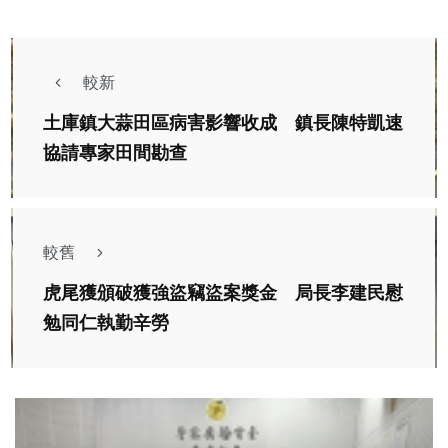
較新
土庫鎮大蒜田區病害影響收成 鎮長陳特凱速
協請專家田間勘查
較舊
虎尾獲頒破獲強盜竊盜案獎金 局長李建民慰
勉同仁執勤辛勞