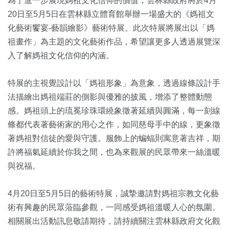
為了進一步展現媽祖文化信仰的價值，雲林縣政府將於4月
20日至5月5日在雲林縣立體育館舉辦一場盛大的《媽祖文
化藝術饗宴-藝韻繪影》藝術特展。此次特展將展出以「媽
祖畫作」為主題的文化藝術作品，希望讓更多人透過展覽深
入了解媽祖文化信仰的內涵。
特展的主視覺設計以「媽祖形象」為意象，透過線條設計手
法描繪出媽祖端莊的側影與優雅的披風，增添了整體動態
感。媽祖頭上的琉冕珍珠環繞象徵著延續與圓滿，每一刻線
條都代表著藝術家的用心之作，如同慈母手中的線，更象徵
著媽祖對信徒的愛與守護。服飾上的蝙蝠則寓意著吉祥，期
許將福氣延續於你我之間，也為來觀展的民眾帶來一絲溫暖
與祝福。
4月20日至5月5日的藝術特展，誠摯邀請對媽祖宗教文化藝
術有興趣的民眾蒞臨參觀，一同感受媽祖溫暖人心的氛圍。
相關展出活動訊息敬請期待，請持續關注雲林縣政府文化觀