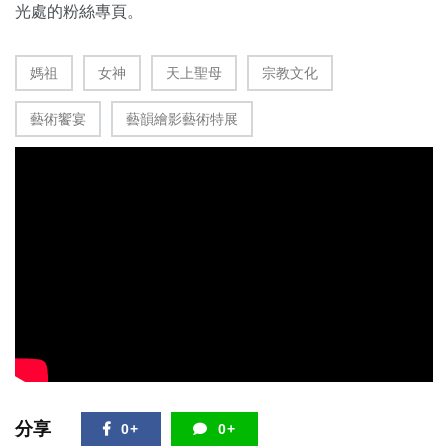
光處的粉絲專頁。
媽祖
女神
天上聖母
宗教文化
藝術饗宴
藝韻繪影藝術特展
分享
0+
0+