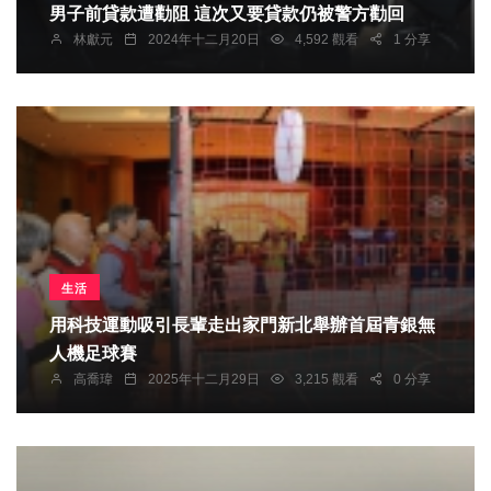
男子前貸款遭勸阻 這次又要貸款仍被警方勸回
林獻元
2024年十二月20日
4,592 觀看
1 分享
生活
用科技運動吸引長輩走出家門新北舉辦首屆青銀無
人機足球賽
高喬瑋
2025年十二月29日
3,215 觀看
0 分享