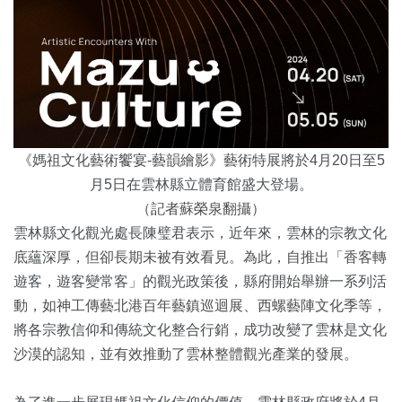
《媽祖文化藝術饗宴-藝韻繪影》藝術特展將於4月20日至5
月5日在雲林縣立體育館盛大登場。
（記者蘇榮泉翻攝）
雲林縣文化觀光處長陳璧君表示，近年來，雲林的宗教文化
底蘊深厚，但卻長期未被有效看見。為此，自推出「香客轉
遊客，遊客變常客」的觀光政策後，縣府開始舉辦一系列活
動，如神工傳藝北港百年藝鎮巡迴展、西螺藝陣文化季等，
將各宗教信仰和傳統文化整合行銷，成功改變了雲林是文化
沙漠的認知，並有效推動了雲林整體觀光產業的發展。