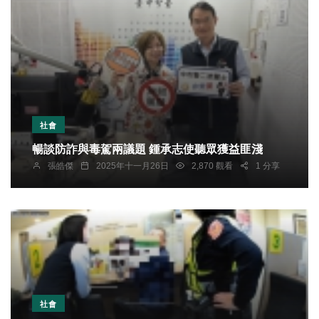
社會
暢談防詐與毒駕兩議題 鍾承志使聽眾獲益匪淺
張皓傑
2025年十一月26日
2,870 觀看
1 分享
社會