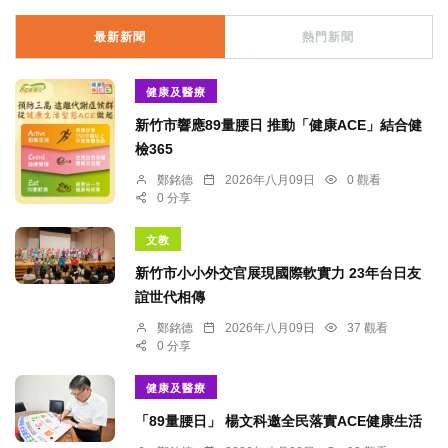
最新新聞
熱門新聞
健康及醫療
新竹市響應89量腰日 推動「健康ACE」結合健
檢365
鄭銘德
2026年八月09日
0 觀看
0 分享
文教
新竹市小小外交官展現國際軟實力 23年台日友
誼世代相傳
鄭銘德
2026年八月09日
37 觀看
0 分享
健康及醫療
「89量腰日」 楊文科邀全民落實ACE健康生活