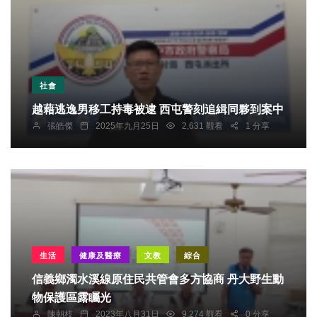
社會
越藉逃逸男移工持毒被逮 西屯警刻追緝同夥到案中
張皓傑
2025年九月25日
2,631 觀看
1 分享
生活
健康及醫療
文教
綜合
信義鄉濁水溪線原住民共管會多方協商 丹大野生動
物保護區露矚光
陳朝枝
2023年八月31日
9,274 觀看
0 分享