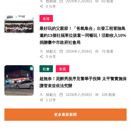
鄭銘德
2026年八月09日
93 觀看
0 分享
生活
最好玩的父親節！「爸氣集合」出發工程冒險島
邀約13個社福單位孩童一同暢玩！活動收入10%
捐贈臺中市政府社會局
林獻元
2026年八月09日
76 觀看
0 分享
社會
生活
超無奈！泥醉男脫序見警舉手投降 太平警實施保
護管束並依法究辦
林獻元
2026年八月09日
106 觀看
1 分享
更多最新新聞