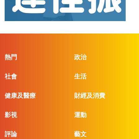
熱門
政治
社會
生活
健康及醫療
財經及消費
影視
運動
評論
藝文