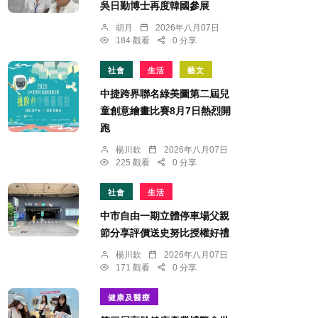
吳日勤博士再度韓國參展
胡月
2026年八月07日
184 觀看
0 分享
社會
生活
藝文
中捷跨界聯名綠美圖第二屆兒
童創意繪畫比賽8月7日熱烈開
跑
楊川欽
2026年八月07日
225 觀看
0 分享
社會
生活
中市自由一期立體停車場父親
節分享評價送史努比授權好禮
楊川欽
2026年八月07日
171 觀看
0 分享
健康及醫療