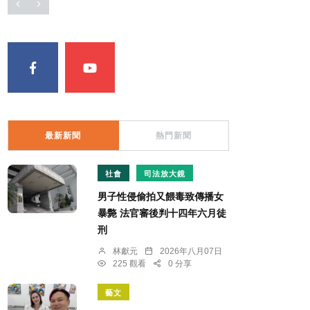
最新新聞
熱門新聞
社會
司法放大鏡
男子性侵偷拍又餵毒致傳播女
暴斃 法官審後判十四年六月徒
刑
林獻元
2026年八月07日
225 觀看
0 分享
藝文