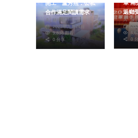
軍 南投子弟陳柏清
開工 盧秀燕：公私
返鄉
合作滿足閱讀需求
陳
林明佑
20
2023年九月24日
6,
9,838 觀看
0 
0 分享