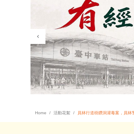
Home
活動花絮
員林行道樹鑽洞灌毒案，員林