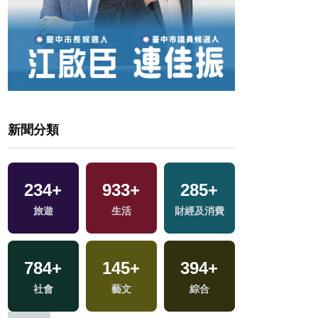
新聞分類
1
+
24
+
234
7
+
+
933
+
285
+
38
+
福建林公信俗文
兩岸道教文化交
海峽論壇專區
旅遊
生活
財經及消費
影視
化專區
流專區
784
39
+
+
145
0
+
+
394
5
+
+
社會
兩岸
2023金鐘獎
藝文
綜合
綜藝