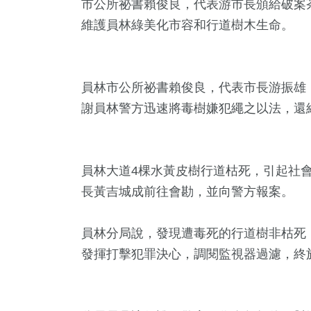
市公所祕書賴俊良，代表游市長頒給破案
維護員林綠美化市容和行道樹木生命。
員林市公所祕書賴俊良，代表市長游振雄
謝員林警方迅速將毒樹嫌犯繩之以法，還
員林大道4棵水黃皮樹行道枯死，引起社
5
+
95
+
19
+
41
+
8
+
長黃吉城成前往會勘，並向警方報案。
教
運動
2024立委選戰
美食
2024總
員林分局說，發現遭毒死的行道樹非枯死
+
發揮打擊犯罪決心，調閱監視器過濾，終
10
+
6
+
12
+
0
+
教文化交
評論
演唱會
司法放大鏡
兩岸藝苑