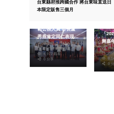
台東縣府推跨國合作 將台東味直送日
熱門
本限定販售三個月
政治
旅遊
中市府表揚19位模
邀全
範公務人員 市長盧
「20
秀燕肯定同仁表現：
舞嘉
張皓傑
共同打造幸福宜居城
林
跳、
2025年四月29日
市
20
4,972 觀看
8,
0 分享
0 
熱門
生活
旅遊
文教
綜合
世界
北屯溪東首座圖書館