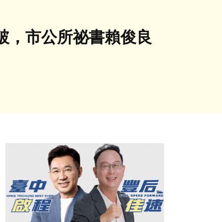
破，市公所祕書賴俊良