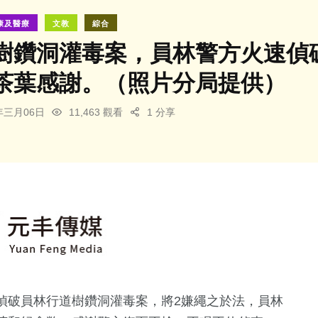
康及醫療
文教
綜合
樹鑽洞灌毒案，員林警方火速偵
茶葉感謝。（照片分局提供）
4年三月06日
11,463 觀看
1 分享
偵破員林行道樹鑽洞灌毒案，將2嫌繩之於法，員林