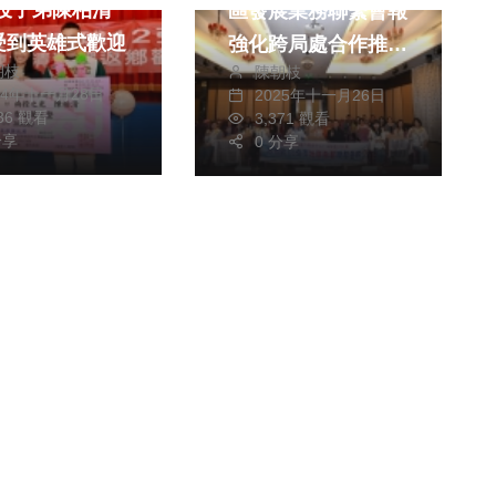
區發展業務聯繫會報
受到英雄式歡迎
強化跨局處合作推動
朝枝
陳朝枝
社區永續發展
24年十一月28日
2025年十一月26日
636 觀看
3,371 觀看
分享
0 分享