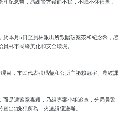
茶和紀念幣，感謝警方鍥而不捨，不眠不休偵查，
，於本月5日至員林派出所致贈破案茶和紀念幣，感
給員林市民綠美化和安全環境。
會矚目，市民代表張瑀瑩和公所主祕賴冠宇、農經課
628
+
統大選
政治
，而是遭蓄意毒殺，乃組專案小組追查，分局員警
於查出2嫌犯所為，火速緝獲送辦。
326
+
天地
健康及醫療