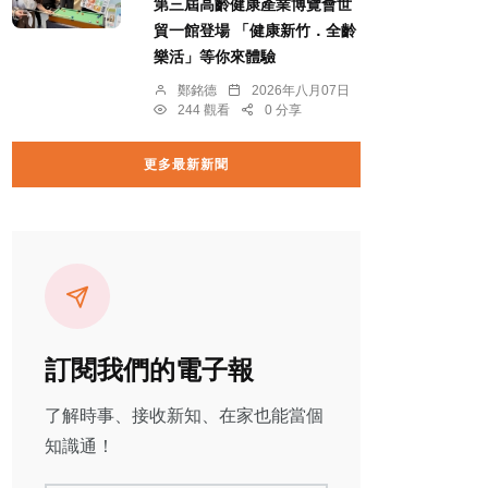
第三屆高齡健康產業博覽會世
貿一館登場 「健康新竹．全齡
樂活」等你來體驗
鄭銘德
2026年八月07日
244 觀看
0 分享
更多最新新聞
訂閱我們的電子報
了解時事、接收新知、在家也能當個
知識通！