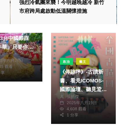
強烈冷氣團來襲！今明越晚越冷 新竹
生活
市府跨局處啟動低溫關懷措施
民踩舞狂歡！
23台中國際踩
年華」只要你敢
獻元
獎金等你拿
23年八月27日
政治
藝文
145 觀看
《停跡坪》-古蹟新
分享
書、看見ICOMOS-
國際論壇、聽見跫
張皓傑
音-全國古蹟日 2025
2025年八月19日
運動
全國古蹟日攜手全臺
4,608 觀看
社會
22縣市共同邀請民
1 分享
棒球賽中華隊冠
縣府辦理114年度社
眾沉浸古蹟的魅力