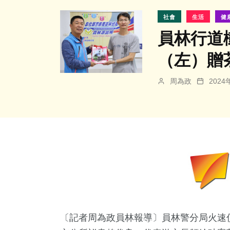
社會
生活
健
員林行道
（左）贈
周為政
202
〔記者周為政員林報導〕員林警分局火速