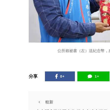
公所賴祕書（左）送紀念幣，
分享
0+
1+
較新